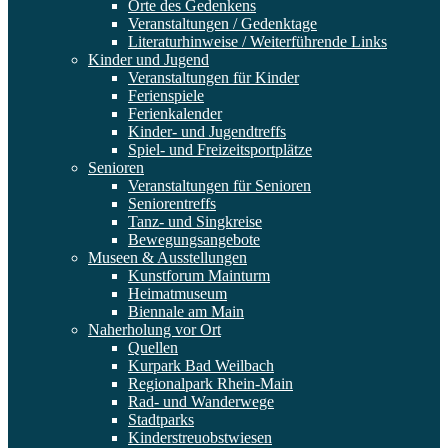
Orte des Gedenkens
Veranstaltungen / Gedenktage
Literaturhinweise / Weiterführende Links
Kinder und Jugend
Veranstaltungen für Kinder
Ferienspiele
Ferienkalender
Kinder- und Jugendtreffs
Spiel- und Freizeitsportplätze
Senioren
Veranstaltungen für Senioren
Seniorentreffs
Tanz- und Singkreise
Bewegungsangebote
Museen & Ausstellungen
Kunstforum Mainturm
Heimatmuseum
Biennale am Main
Naherholung vor Ort
Quellen
Kurpark Bad Weilbach
Regionalpark Rhein-Main
Rad- und Wanderwege
Stadtparks
Kinderstreuobstwiesen