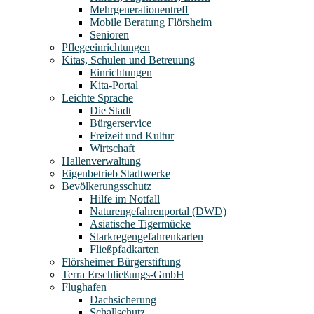
Mehrgenerationentreff
Mobile Beratung Flörsheim
Senioren
Pflegeeinrichtungen
Kitas, Schulen und Betreuung
Einrichtungen
Kita-Portal
Leichte Sprache
Die Stadt
Bürgerservice
Freizeit und Kultur
Wirtschaft
Hallenverwaltung
Eigenbetrieb Stadtwerke
Bevölkerungsschutz
Hilfe im Notfall
Naturengefahrenportal (DWD)
Asiatische Tigermücke
Starkregengefahrenkarten
Fließpfadkarten
Flörsheimer Bürgerstiftung
Terra Erschließungs-GmbH
Flughafen
Dachsicherung
Schallschutz