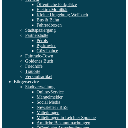
Öffentliche Parkplätze
Elektro-Mobilität
Kleine Umgehung Weilbach
Bus & Bahn
Fahrradboxen
Stadtspaziergang
Partnerstädte
Pérols
Pyskowice
Güzelbahçe
Fairtrade-Town
Goldenes Buch
Friedhöfe
Trauorte
Verkaufsartikel
Bürgerservice
Stadtverwaltung
Online-Service
Mängelmelder
Social Media
Newsletter / RSS
Mitteilungen
Mitteilungen in Leichter Sprache
Amtliche Bekanntmachungen
Öffentliche Ausschreibungen