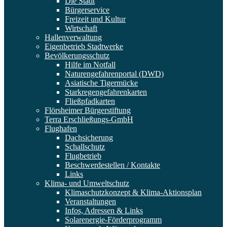
Die Stadt
Bürgerservice
Freizeit und Kultur
Wirtschaft
Hallenverwaltung
Eigenbetrieb Stadtwerke
Bevölkerungsschutz
Hilfe im Notfall
Naturengefahrenportal (DWD)
Asiatische Tigermücke
Starkregengefahrenkarten
Fließpfadkarten
Flörsheimer Bürgerstiftung
Terra Erschließungs-GmbH
Flughafen
Dachsicherung
Schallschutz
Flugbetrieb
Beschwerdestellen / Kontakte
Links
Klima- und Umweltschutz
Klimaschutzkonzept & Klima-Aktionsplan
Veranstaltungen
Infos, Adressen & Links
Solarenergie-Förderprogramm