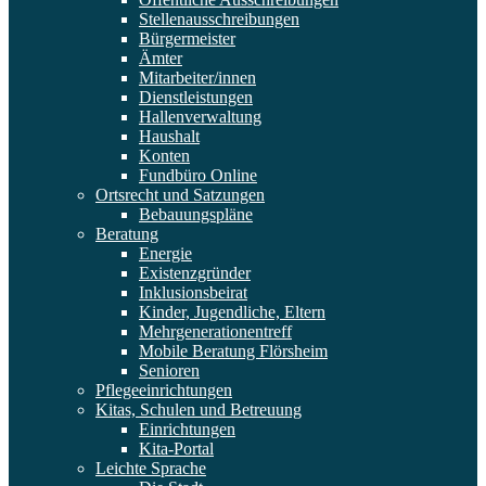
Stellenausschreibungen
Bürgermeister
Ämter
Mitarbeiter/innen
Dienstleistungen
Hallenverwaltung
Haushalt
Konten
Fundbüro Online
Ortsrecht und Satzungen
Bebauungspläne
Beratung
Energie
Existenzgründer
Inklusionsbeirat
Kinder, Jugendliche, Eltern
Mehrgenerationentreff
Mobile Beratung Flörsheim
Senioren
Pflegeeinrichtungen
Kitas, Schulen und Betreuung
Einrichtungen
Kita-Portal
Leichte Sprache