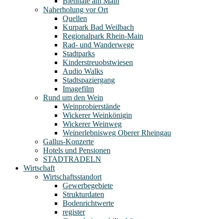
Biennale am Main
Naherholung vor Ort
Quellen
Kurpark Bad Weilbach
Regionalpark Rhein-Main
Rad- und Wanderwege
Stadtparks
Kinderstreuobstwiesen
Audio Walks
Stadtspaziergang
Imagefilm
Rund um den Wein
Weinprobierstände
Wickerer Weinkönigin
Wickerer Weinweg
Weinerlebnisweg Oberer Rheingau
Gallus-Konzerte
Hotels und Pensionen
STADTRADELN
Wirtschaft
Wirtschaftsstandort
Gewerbegebiete
Strukturdaten
Bodenrichtwerte
register