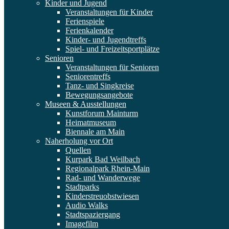
Kinder und Jugend
Veranstaltungen für Kinder
Ferienspiele
Ferienkalender
Kinder- und Jugendtreffs
Spiel- und Freizeitsportplätze
Senioren
Veranstaltungen für Senioren
Seniorentreffs
Tanz- und Singkreise
Bewegungsangebote
Museen & Ausstellungen
Kunstforum Mainturm
Heimatmuseum
Biennale am Main
Naherholung vor Ort
Quellen
Kurpark Bad Weilbach
Regionalpark Rhein-Main
Rad- und Wanderwege
Stadtparks
Kinderstreuobstwiesen
Audio Walks
Stadtspaziergang
Imagefilm