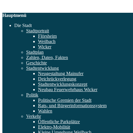
Hauptmenü
Die Stadt
Stadtportrait
Flörsheim
Weilbach
Wicker
Stadtplan
Zahlen, Daten, Fakten
Geschichte
Stadtentwicklung
Neugestaltung Mainufer
Deichrückverlegung
Stadtentwicklungskonzept
Neubau Feuerwehrhaus Wicker
Politik
Politische Gremien der Stadt
Rats- und Bürgerinformationssystem
Wahlen
Verkehr
Öffentliche Parkplätze
Elektro-Mobilität
Kleine Umgehung Weilbach