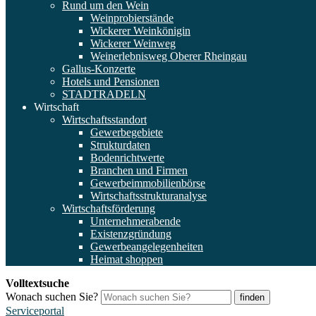
Rund um den Wein
Weinprobierstände
Wickerer Weinkönigin
Wickerer Weinweg
Weinerlebnisweg Oberer Rheingau
Gallus-Konzerte
Hotels und Pensionen
STADTRADELN
Wirtschaft
Wirtschaftsstandort
Gewerbegebiete
Strukturdaten
Bodenrichtwerte
Branchen und Firmen
Gewerbeimmobilienbörse
Wirtschaftsstrukturanalyse
Wirtschaftsförderung
Unternehmerabende
Existenzgründung
Gewerbeangelegenheiten
Heimat shoppen
Volltextsuche
Wonach suchen Sie?
finden
Serviceportal