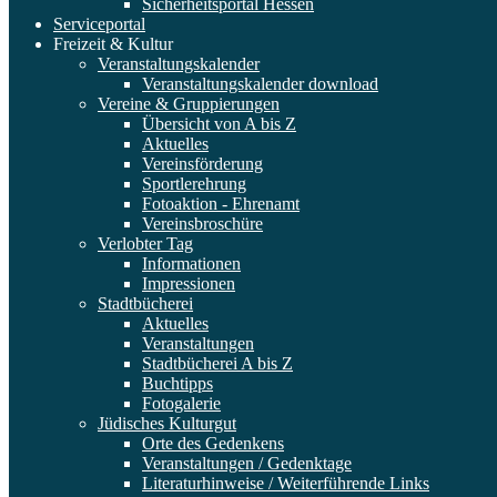
Sicherheitsportal Hessen
Serviceportal
Freizeit & Kultur
Veranstaltungskalender
Veranstaltungskalender download
Vereine & Gruppierungen
Übersicht von A bis Z
Aktuelles
Vereinsförderung
Sportlerehrung
Fotoaktion - Ehrenamt
Vereinsbroschüre
Verlobter Tag
Informationen
Impressionen
Stadtbücherei
Aktuelles
Veranstaltungen
Stadtbücherei A bis Z
Buchtipps
Fotogalerie
Jüdisches Kulturgut
Orte des Gedenkens
Veranstaltungen / Gedenktage
Literaturhinweise / Weiterführende Links