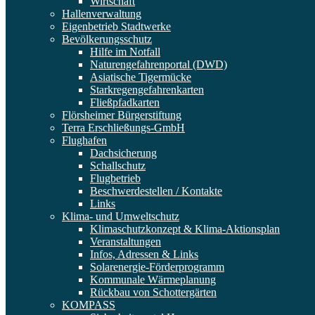
Wirtschaft
Hallenverwaltung
Eigenbetrieb Stadtwerke
Bevölkerungsschutz
Hilfe im Notfall
Naturengefahrenportal (DWD)
Asiatische Tigermücke
Starkregengefahrenkarten
Fließpfadkarten
Flörsheimer Bürgerstiftung
Terra Erschließungs-GmbH
Flughafen
Dachsicherung
Schallschutz
Flugbetrieb
Beschwerdestellen / Kontakte
Links
Klima- und Umweltschutz
Klimaschutzkonzept & Klima-Aktionsplan
Veranstaltungen
Infos, Adressen & Links
Solarenergie-Förderprogramm
Kommunale Wärmeplanung
Rückbau von Schottergärten
KOMPASS