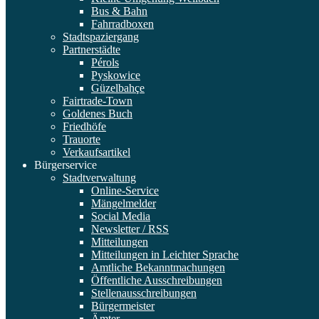
Bus & Bahn
Fahrradboxen
Stadtspaziergang
Partnerstädte
Pérols
Pyskowice
Güzelbahçe
Fairtrade-Town
Goldenes Buch
Friedhöfe
Trauorte
Verkaufsartikel
Bürgerservice
Stadtverwaltung
Online-Service
Mängelmelder
Social Media
Newsletter / RSS
Mitteilungen
Mitteilungen in Leichter Sprache
Amtliche Bekanntmachungen
Öffentliche Ausschreibungen
Stellenausschreibungen
Bürgermeister
Ämter