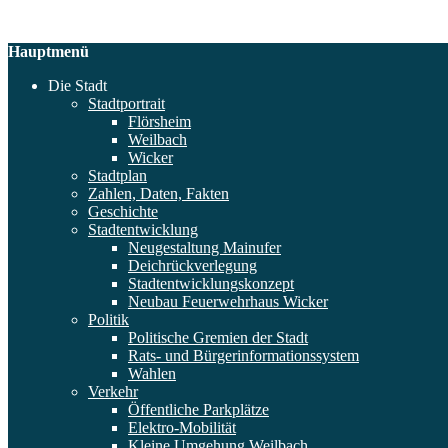
Hauptmenü
Die Stadt
Stadtportrait
Flörsheim
Weilbach
Wicker
Stadtplan
Zahlen, Daten, Fakten
Geschichte
Stadtentwicklung
Neugestaltung Mainufer
Deichrückverlegung
Stadtentwicklungskonzept
Neubau Feuerwehrhaus Wicker
Politik
Politische Gremien der Stadt
Rats- und Bürgerinformationssystem
Wahlen
Verkehr
Öffentliche Parkplätze
Elektro-Mobilität
Kleine Umgehung Weilbach