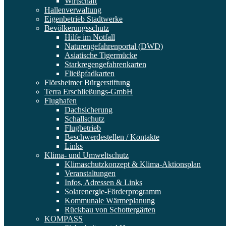
Wirtschaft
Hallenverwaltung
Eigenbetrieb Stadtwerke
Bevölkerungsschutz
Hilfe im Notfall
Naturengefahrenportal (DWD)
Asiatische Tigermücke
Starkregengefahrenkarten
Fließpfadkarten
Flörsheimer Bürgerstiftung
Terra Erschließungs-GmbH
Flughafen
Dachsicherung
Schallschutz
Flugbetrieb
Beschwerdestellen / Kontakte
Links
Klima- und Umweltschutz
Klimaschutzkonzept & Klima-Aktionsplan
Veranstaltungen
Infos, Adressen & Links
Solarenergie-Förderprogramm
Kommunale Wärmeplanung
Rückbau von Schottergärten
KOMPASS