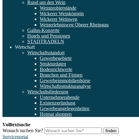
Rund um den Wein
Weinprobierstände
Wickerer Weinkönigin
Wickerer Weinweg
Weinerlebnisweg Oberer Rheingau
Gallus-Konzerte
Hotels und Pensionen
STADTRADELN
Wirtschaft
Wirtschaftsstandort
Gewerbegebiete
Strukturdaten
Bodenrichtwerte
Branchen und Firmen
Gewerbeimmobilienbörse
Wirtschaftsstrukturanalyse
Wirtschaftsförderung
Unternehmerabende
Existenzgründung
Gewerbeangelegenheiten
Heimat shoppen
Volltextsuche
Wonach suchen Sie?
finden
Serviceportal