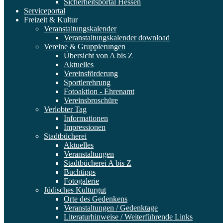
Sicherheitsportal Hessen
Serviceportal
Freizeit & Kultur
Veranstaltungskalender
Veranstaltungskalender download
Vereine & Gruppierungen
Übersicht von A bis Z
Aktuelles
Vereinsförderung
Sportlerehrung
Fotoaktion - Ehrenamt
Vereinsbroschüre
Verlobter Tag
Informationen
Impressionen
Stadtbücherei
Aktuelles
Veranstaltungen
Stadtbücherei A bis Z
Buchtipps
Fotogalerie
Jüdisches Kulturgut
Orte des Gedenkens
Veranstaltungen / Gedenktage
Literaturhinweise / Weiterführende Links