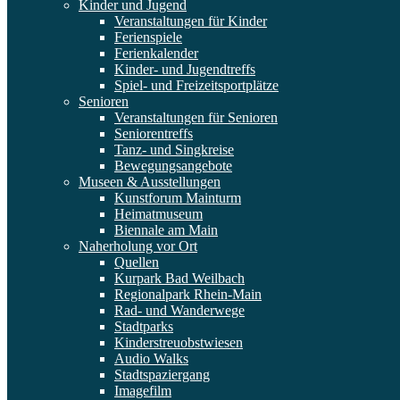
Kinder und Jugend
Veranstaltungen für Kinder
Ferienspiele
Ferienkalender
Kinder- und Jugendtreffs
Spiel- und Freizeitsportplätze
Senioren
Veranstaltungen für Senioren
Seniorentreffs
Tanz- und Singkreise
Bewegungsangebote
Museen & Ausstellungen
Kunstforum Mainturm
Heimatmuseum
Biennale am Main
Naherholung vor Ort
Quellen
Kurpark Bad Weilbach
Regionalpark Rhein-Main
Rad- und Wanderwege
Stadtparks
Kinderstreuobstwiesen
Audio Walks
Stadtspaziergang
Imagefilm