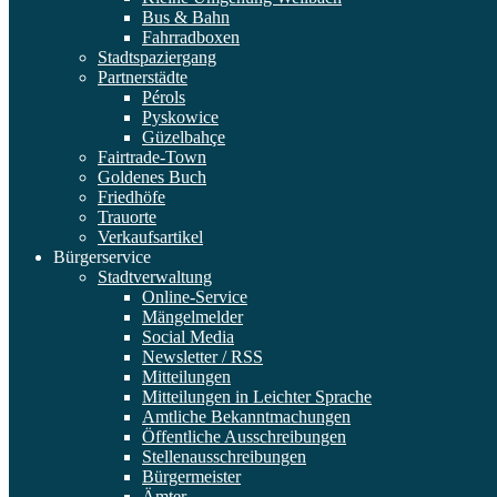
Bus & Bahn
Fahrradboxen
Stadtspaziergang
Partnerstädte
Pérols
Pyskowice
Güzelbahçe
Fairtrade-Town
Goldenes Buch
Friedhöfe
Trauorte
Verkaufsartikel
Bürgerservice
Stadtverwaltung
Online-Service
Mängelmelder
Social Media
Newsletter / RSS
Mitteilungen
Mitteilungen in Leichter Sprache
Amtliche Bekanntmachungen
Öffentliche Ausschreibungen
Stellenausschreibungen
Bürgermeister
Ämter