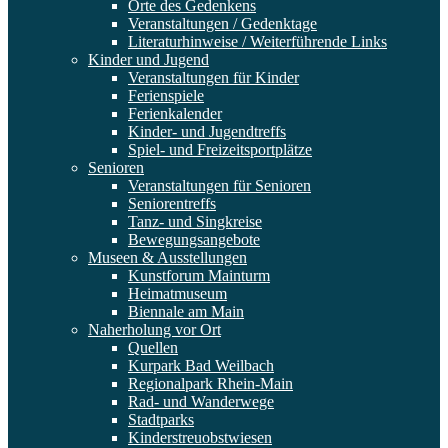
Orte des Gedenkens
Veranstaltungen / Gedenktage
Literaturhinweise / Weiterführende Links
Kinder und Jugend
Veranstaltungen für Kinder
Ferienspiele
Ferienkalender
Kinder- und Jugendtreffs
Spiel- und Freizeitsportplätze
Senioren
Veranstaltungen für Senioren
Seniorentreffs
Tanz- und Singkreise
Bewegungsangebote
Museen & Ausstellungen
Kunstforum Mainturm
Heimatmuseum
Biennale am Main
Naherholung vor Ort
Quellen
Kurpark Bad Weilbach
Regionalpark Rhein-Main
Rad- und Wanderwege
Stadtparks
Kinderstreuobstwiesen