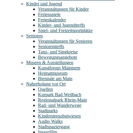
Kinder und Jugend
Veranstaltungen für Kinder
Ferienspiele
Ferienkalender
Kinder- und Jugendtreffs
Spiel- und Freizeitsportplätze
Senioren
Veranstaltungen für Senioren
Seniorentreffs
Tanz- und Singkreise
Bewegungsangebote
Museen & Ausstellungen
Kunstforum Mainturm
Heimatmuseum
Biennale am Main
Naherholung vor Ort
Quellen
Kurpark Bad Weilbach
Regionalpark Rhein-Main
Rad- und Wanderwege
Stadtparks
Kinderstreuobstwiesen
Audio Walks
Stadtspaziergang
Imagefilm