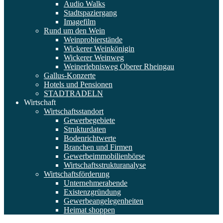
Audio Walks
Stadtspaziergang
Imagefilm
Rund um den Wein
Weinprobierstände
Wickerer Weinkönigin
Wickerer Weinweg
Weinerlebnisweg Oberer Rheingau
Gallus-Konzerte
Hotels und Pensionen
STADTRADELN
Wirtschaft
Wirtschaftsstandort
Gewerbegebiete
Strukturdaten
Bodenrichtwerte
Branchen und Firmen
Gewerbeimmobilienbörse
Wirtschaftsstrukturanalyse
Wirtschaftsförderung
Unternehmerabende
Existenzgründung
Gewerbeangelegenheiten
Heimat shoppen