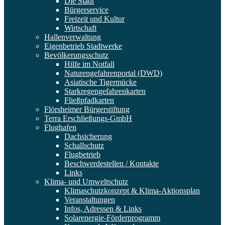
Die Stadt
Bürgerservice
Freizeit und Kultur
Wirtschaft
Hallenverwaltung
Eigenbetrieb Stadtwerke
Bevölkerungsschutz
Hilfe im Notfall
Naturengefahrenportal (DWD)
Asiatische Tigermücke
Starkregengefahrenkarten
Fließpfadkarten
Flörsheimer Bürgerstiftung
Terra Erschließungs-GmbH
Flughafen
Dachsicherung
Schallschutz
Flugbetrieb
Beschwerdestellen / Kontakte
Links
Klima- und Umweltschutz
Klimaschutzkonzept & Klima-Aktionsplan
Veranstaltungen
Infos, Adressen & Links
Solarenergie-Förderprogramm