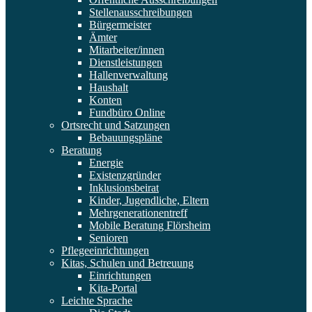
Stellenausschreibungen
Bürgermeister
Ämter
Mitarbeiter/innen
Dienstleistungen
Hallenverwaltung
Haushalt
Konten
Fundbüro Online
Ortsrecht und Satzungen
Bebauungspläne
Beratung
Energie
Existenzgründer
Inklusionsbeirat
Kinder, Jugendliche, Eltern
Mehrgenerationentreff
Mobile Beratung Flörsheim
Senioren
Pflegeeinrichtungen
Kitas, Schulen und Betreuung
Einrichtungen
Kita-Portal
Leichte Sprache