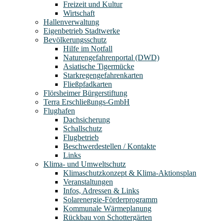
Freizeit und Kultur
Wirtschaft
Hallenverwaltung
Eigenbetrieb Stadtwerke
Bevölkerungsschutz
Hilfe im Notfall
Naturengefahrenportal (DWD)
Asiatische Tigermücke
Starkregengefahrenkarten
Fließpfadkarten
Flörsheimer Bürgerstiftung
Terra Erschließungs-GmbH
Flughafen
Dachsicherung
Schallschutz
Flugbetrieb
Beschwerdestellen / Kontakte
Links
Klima- und Umweltschutz
Klimaschutzkonzept & Klima-Aktionsplan
Veranstaltungen
Infos, Adressen & Links
Solarenergie-Förderprogramm
Kommunale Wärmeplanung
Rückbau von Schottergärten