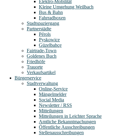
Elektro-Mobilität
Kleine Umgehung Weilbach
Bus & Bahn
Fahrradboxen
Stadtspaziergang
Partnerstädte
Pérols
Pyskowice
Güzelbahçe
Fairtrade-Town
Goldenes Buch
Friedhöfe
Trauorte
Verkaufsartikel
Bürgerservice
Stadtverwaltung
Online-Service
Mängelmelder
Social Media
Newsletter / RSS
Mitteilungen
Mitteilungen in Leichter Sprache
Amtliche Bekanntmachungen
Öffentliche Ausschreibungen
Stellenausschreibungen