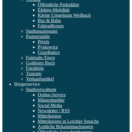
Öffentliche Parkplätze
Elektro-Mobilität
Kleine Umgehung Weilbach
Bus & Bahn
Fahrradboxen
Stadtspaziergang
Partnerstädte
Pérols
Pyskowice
Güzelbahçe
Fairtrade-Town
Goldenes Buch
Friedhöfe
Trauorte
Verkaufsartikel
Bürgerservice
Stadtverwaltung
Online-Service
Mängelmelder
Social Media
Newsletter / RSS
Mitteilungen
Mitteilungen in Leichter Sprache
Amtliche Bekanntmachungen
Öffentliche Ausschreibungen