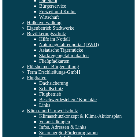
Die Stadt
Bürgerservice
Freizeit und Kultur
Wirtschaft
Hallenverwaltung
Eigenbetrieb Stadtwerke
Bevölkerungsschutz
Hilfe im Notfall
Naturengefahrenportal (DWD)
Asiatische Tigermücke
Starkregengefahrenkarten
Fließpfadkarten
Flörsheimer Bürgerstiftung
Terra Erschließungs-GmbH
Flughafen
Dachsicherung
Schallschutz
Flugbetrieb
Beschwerdestellen / Kontakte
Links
Klima- und Umweltschutz
Klimaschutzkonzept & Klima-Aktionsplan
Veranstaltungen
Infos, Adressen & Links
Solarenergie-Förderprogramm