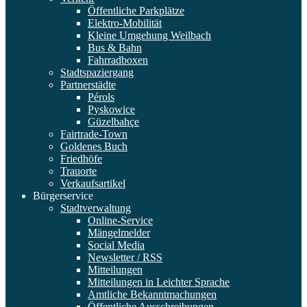
Öffentliche Parkplätze
Elektro-Mobilität
Kleine Umgehung Weilbach
Bus & Bahn
Fahrradboxen
Stadtspaziergang
Partnerstädte
Pérols
Pyskowice
Güzelbahçe
Fairtrade-Town
Goldenes Buch
Friedhöfe
Trauorte
Verkaufsartikel
Bürgerservice
Stadtverwaltung
Online-Service
Mängelmelder
Social Media
Newsletter / RSS
Mitteilungen
Mitteilungen in Leichter Sprache
Amtliche Bekanntmachungen
Öffentliche Ausschreibungen