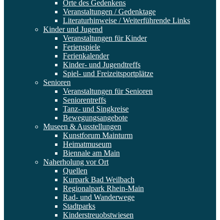
Orte des Gedenkens
Veranstaltungen / Gedenktage
Literaturhinweise / Weiterführende Links
Kinder und Jugend
Veranstaltungen für Kinder
Ferienspiele
Ferienkalender
Kinder- und Jugendtreffs
Spiel- und Freizeitsportplätze
Senioren
Veranstaltungen für Senioren
Seniorentreffs
Tanz- und Singkreise
Bewegungsangebote
Museen & Ausstellungen
Kunstforum Mainturm
Heimatmuseum
Biennale am Main
Naherholung vor Ort
Quellen
Kurpark Bad Weilbach
Regionalpark Rhein-Main
Rad- und Wanderwege
Stadtparks
Kinderstreuobstwiesen