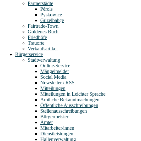
Partnerstädte
Pérols
Pyskowice
Güzelbahçe
Fairtrade-Town
Goldenes Buch
Friedhöfe
Trauorte
Verkaufsartikel
Bürgerservice
Stadtverwaltung
Online-Service
Mängelmelder
Social Media
Newsletter / RSS
Mitteilungen
Mitteilungen in Leichter Sprache
Amtliche Bekanntmachungen
Öffentliche Ausschreibungen
Stellenausschreibungen
Bürgermeister
Ämter
Mitarbeiter/innen
Dienstleistungen
Hallenverwaltung