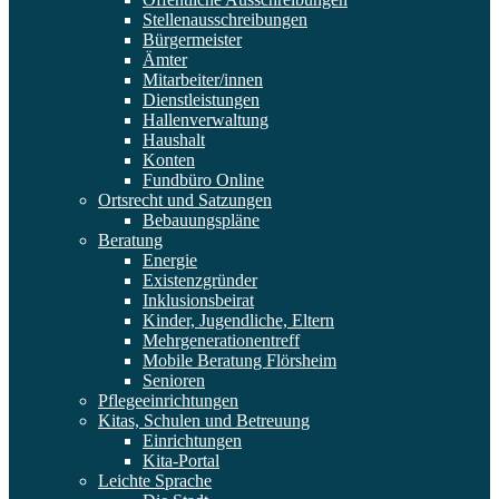
Stellenausschreibungen
Bürgermeister
Ämter
Mitarbeiter/innen
Dienstleistungen
Hallenverwaltung
Haushalt
Konten
Fundbüro Online
Ortsrecht und Satzungen
Bebauungspläne
Beratung
Energie
Existenzgründer
Inklusionsbeirat
Kinder, Jugendliche, Eltern
Mehrgenerationentreff
Mobile Beratung Flörsheim
Senioren
Pflegeeinrichtungen
Kitas, Schulen und Betreuung
Einrichtungen
Kita-Portal
Leichte Sprache