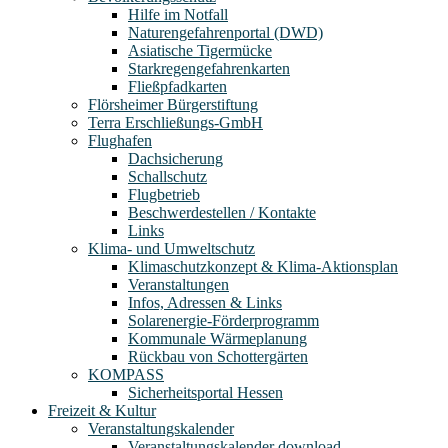
Hilfe im Notfall
Naturengefahrenportal (DWD)
Asiatische Tigermücke
Starkregengefahrenkarten
Fließpfadkarten
Flörsheimer Bürgerstiftung
Terra Erschließungs-GmbH
Flughafen
Dachsicherung
Schallschutz
Flugbetrieb
Beschwerdestellen / Kontakte
Links
Klima- und Umweltschutz
Klimaschutzkonzept & Klima-Aktionsplan
Veranstaltungen
Infos, Adressen & Links
Solarenergie-Förderprogramm
Kommunale Wärmeplanung
Rückbau von Schottergärten
KOMPASS
Sicherheitsportal Hessen
Freizeit & Kultur
Veranstaltungskalender
Veranstaltungskalender download