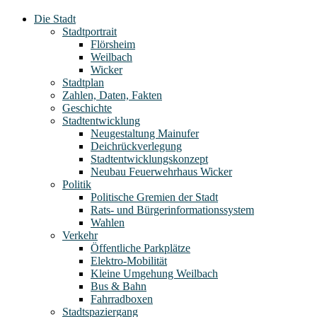
Die Stadt
Stadtportrait
Flörsheim
Weilbach
Wicker
Stadtplan
Zahlen, Daten, Fakten
Geschichte
Stadtentwicklung
Neugestaltung Mainufer
Deichrückverlegung
Stadtentwicklungskonzept
Neubau Feuerwehrhaus Wicker
Politik
Politische Gremien der Stadt
Rats- und Bürgerinformationssystem
Wahlen
Verkehr
Öffentliche Parkplätze
Elektro-Mobilität
Kleine Umgehung Weilbach
Bus & Bahn
Fahrradboxen
Stadtspaziergang