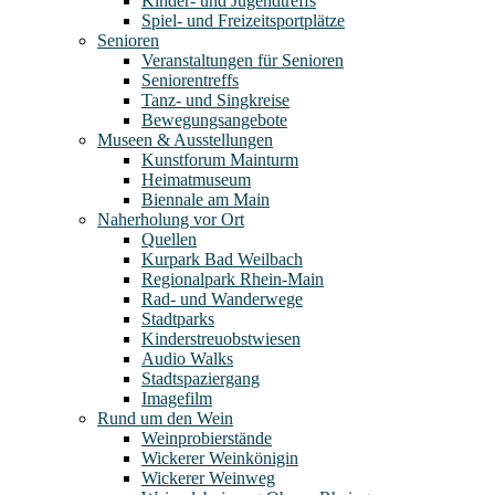
Kinder- und Jugendtreffs
Spiel- und Freizeitsportplätze
Senioren
Veranstaltungen für Senioren
Seniorentreffs
Tanz- und Singkreise
Bewegungsangebote
Museen & Ausstellungen
Kunstforum Mainturm
Heimatmuseum
Biennale am Main
Naherholung vor Ort
Quellen
Kurpark Bad Weilbach
Regionalpark Rhein-Main
Rad- und Wanderwege
Stadtparks
Kinderstreuobstwiesen
Audio Walks
Stadtspaziergang
Imagefilm
Rund um den Wein
Weinprobierstände
Wickerer Weinkönigin
Wickerer Weinweg