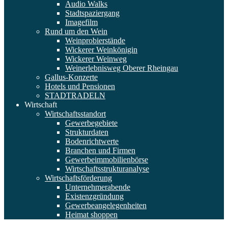
Audio Walks
Stadtspaziergang
Imagefilm
Rund um den Wein
Weinprobierstände
Wickerer Weinkönigin
Wickerer Weinweg
Weinerlebnisweg Oberer Rheingau
Gallus-Konzerte
Hotels und Pensionen
STADTRADELN
Wirtschaft
Wirtschaftsstandort
Gewerbegebiete
Strukturdaten
Bodenrichtwerte
Branchen und Firmen
Gewerbeimmobilienbörse
Wirtschaftsstrukturanalyse
Wirtschaftsförderung
Unternehmerabende
Existenzgründung
Gewerbeangelegenheiten
Heimat shoppen