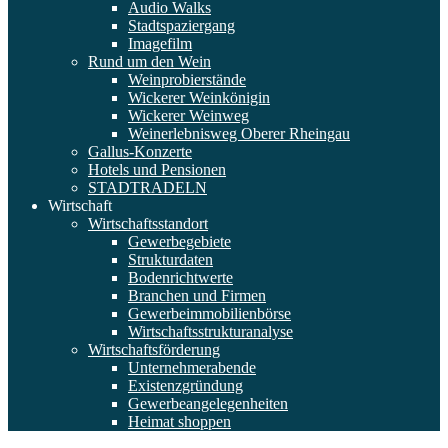
Audio Walks
Stadtspaziergang
Imagefilm
Rund um den Wein
Weinprobierstände
Wickerer Weinkönigin
Wickerer Weinweg
Weinerlebnisweg Oberer Rheingau
Gallus-Konzerte
Hotels und Pensionen
STADTRADELN
Wirtschaft
Wirtschaftsstandort
Gewerbegebiete
Strukturdaten
Bodenrichtwerte
Branchen und Firmen
Gewerbeimmobilienbörse
Wirtschaftsstrukturanalyse
Wirtschaftsförderung
Unternehmerabende
Existenzgründung
Gewerbeangelegenheiten
Heimat shoppen