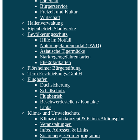
Die Stadt
Bürgerservice
Freizeit und Kultur
Wirtschaft
Hallenverwaltung
Eigenbetrieb Stadtwerke
Bevölkerungsschutz
Hilfe im Notfall
Naturengefahrenportal (DWD)
Asiatische Tigermücke
Starkregengefahrenkarten
Fließpfadkarten
Flörsheimer Bürgerstiftung
Terra Erschließungs-GmbH
Flughafen
Dachsicherung
Schallschutz
Flugbetrieb
Beschwerdestellen / Kontakte
Links
Klima- und Umweltschutz
Klimaschutzkonzept & Klima-Aktionsplan
Veranstaltungen
Infos, Adressen & Links
Solarenergie-Förderprogramm