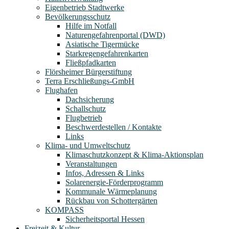
Eigenbetrieb Stadtwerke
Bevölkerungsschutz
Hilfe im Notfall
Naturengefahrenportal (DWD)
Asiatische Tigermücke
Starkregengefahrenkarten
Fließpfadkarten
Flörsheimer Bürgerstiftung
Terra Erschließungs-GmbH
Flughafen
Dachsicherung
Schallschutz
Flugbetrieb
Beschwerdestellen / Kontakte
Links
Klima- und Umweltschutz
Klimaschutzkonzept & Klima-Aktionsplan
Veranstaltungen
Infos, Adressen & Links
Solarenergie-Förderprogramm
Kommunale Wärmeplanung
Rückbau von Schottergärten
KOMPASS
Sicherheitsportal Hessen
Freizeit & Kultur