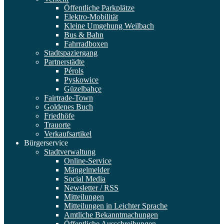
Öffentliche Parkplätze
Elektro-Mobilität
Kleine Umgehung Weilbach
Bus & Bahn
Fahrradboxen
Stadtspaziergang
Partnerstädte
Pérols
Pyskowice
Güzelbahçe
Fairtrade-Town
Goldenes Buch
Friedhöfe
Trauorte
Verkaufsartikel
Bürgerservice
Stadtverwaltung
Online-Service
Mängelmelder
Social Media
Newsletter / RSS
Mitteilungen
Mitteilungen in Leichter Sprache
Amtliche Bekanntmachungen
Öffentliche Ausschreibungen