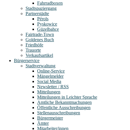
Fahrradboxen
Stadtspaziergang
Partnerstädte
Pérols
Pyskowice
Güzelbahçe
Fairtrade-Town
Goldenes Buch
Friedhöfe
Trauorte
Verkaufsartikel
Bürgerservice
Stadtverwaltung
Online-Service
Mängelmelder
Social Media
Newsletter / RSS
Mitteilungen
Mitteilungen in Leichter Sprache
Amtliche Bekanntmachungen
Öffentliche Ausschreibungen
Stellenausschreibungen
Bürgermeister
Ämter
Mitarbeiter/innen