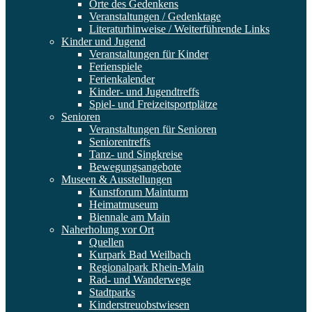
Orte des Gedenkens
Veranstaltungen / Gedenktage
Literaturhinweise / Weiterführende Links
Kinder und Jugend
Veranstaltungen für Kinder
Ferienspiele
Ferienkalender
Kinder- und Jugendtreffs
Spiel- und Freizeitsportplätze
Senioren
Veranstaltungen für Senioren
Seniorentreffs
Tanz- und Singkreise
Bewegungsangebote
Museen & Ausstellungen
Kunstforum Mainturm
Heimatmuseum
Biennale am Main
Naherholung vor Ort
Quellen
Kurpark Bad Weilbach
Regionalpark Rhein-Main
Rad- und Wanderwege
Stadtparks
Kinderstreuobstwiesen