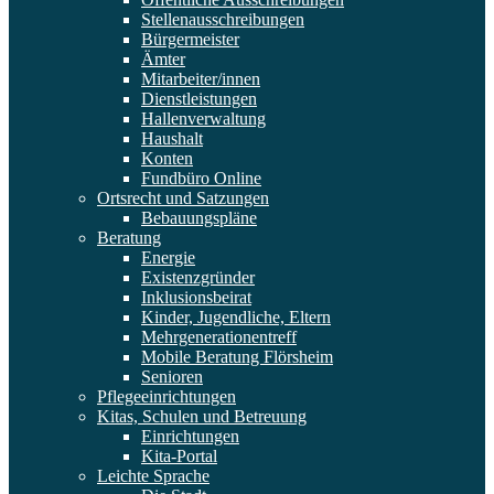
Stellenausschreibungen
Bürgermeister
Ämter
Mitarbeiter/innen
Dienstleistungen
Hallenverwaltung
Haushalt
Konten
Fundbüro Online
Ortsrecht und Satzungen
Bebauungspläne
Beratung
Energie
Existenzgründer
Inklusionsbeirat
Kinder, Jugendliche, Eltern
Mehrgenerationentreff
Mobile Beratung Flörsheim
Senioren
Pflegeeinrichtungen
Kitas, Schulen und Betreuung
Einrichtungen
Kita-Portal
Leichte Sprache