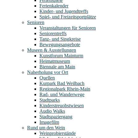
Ferienspiele
Ferienkalender
Kinder- und Jugendtreffs
Spiel- und Freizeitsportplätze
Senioren
Veranstaltungen für Senioren
Seniorentreffs
Tanz- und Singkreise
Bewegungsangebote
Museen & Ausstellungen
Kunstforum Mainturm
Heimatmuseum
Biennale am Main
Naherholung vor Ort
Quellen
Kurpark Bad Weilbach
Regionalpark Rhein-Main
Rad- und Wanderwege
Stadtparks
Kinderstreuobstwiesen
Audio Walks
Stadtspaziergang
Imagefilm
Rund um den Wein
Weinprobierstände