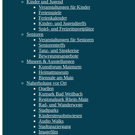
Kinder und Jugend
Veranstaltungen für Kinder
Ferienspiele
Ferienkalender
Kinder- und Jugendtreffs
Spiel- und Freizeitsportplätze
Senioren
Veranstaltungen für Senioren
Seniorentreffs
Tanz- und Singkreise
Bewegungsangebote
Museen & Ausstellungen
Kunstforum Mainturm
Heimatmuseum
Biennale am Main
Naherholung vor Ort
Quellen
Kurpark Bad Weilbach
Regionalpark Rhein-Main
Rad- und Wanderwege
Stadtparks
Kinderstreuobstwiesen
Audio Walks
Stadtspaziergang
Imagefilm