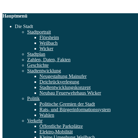
Hauptmenü
Die Stadt
Stadtportrait
Flörsheim
Weilbach
Wicker
Stadtplan
Zahlen, Daten, Fakten
Geschichte
Stadtentwicklung
Neugestaltung Mainufer
Deichrückverlegung
Stadtentwicklungskonzept
Neubau Feuerwehrhaus Wicker
Politik
Politische Gremien der Stadt
Rats- und Bürgerinformationssystem
Wahlen
Verkehr
Öffentliche Parkplätze
Elektro-Mobilität
Kleine Umgehung Weilbach