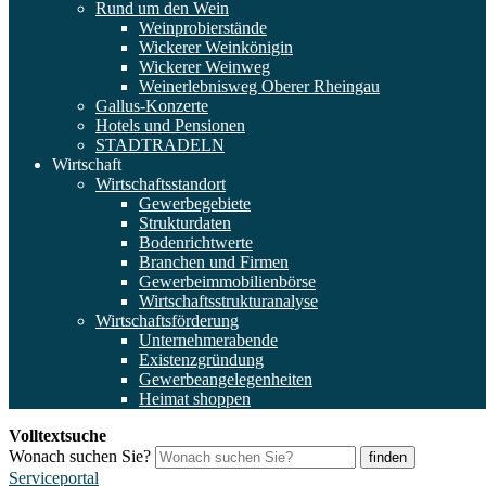
Rund um den Wein
Weinprobierstände
Wickerer Weinkönigin
Wickerer Weinweg
Weinerlebnisweg Oberer Rheingau
Gallus-Konzerte
Hotels und Pensionen
STADTRADELN
Wirtschaft
Wirtschaftsstandort
Gewerbegebiete
Strukturdaten
Bodenrichtwerte
Branchen und Firmen
Gewerbeimmobilienbörse
Wirtschaftsstrukturanalyse
Wirtschaftsförderung
Unternehmerabende
Existenzgründung
Gewerbeangelegenheiten
Heimat shoppen
Volltextsuche
Wonach suchen Sie?
finden
Serviceportal