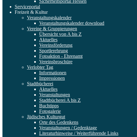
Sicherheitsportal Hessen
Serviceportal
Freizeit & Kultur
Veranstaltungskalender
Veranstaltungskalender download
Vereine & Gruppierungen
Übersicht von A bis Z
Aktuelles
Vereinsförderung
Sportlerehrung
Fotoaktion - Ehrenamt
Vereinsbroschüre
Verlobter Tag
Informationen
Impressionen
Stadtbücherei
Aktuelles
Veranstaltungen
Stadtbücherei A bis Z
Buchtipps
Fotogalerie
Jüdisches Kulturgut
Orte des Gedenkens
Veranstaltungen / Gedenktage
Literaturhinweise / Weiterführende Links