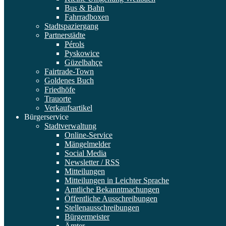
Bus & Bahn
Fahrradboxen
Stadtspaziergang
Partnerstädte
Pérols
Pyskowice
Güzelbahçe
Fairtrade-Town
Goldenes Buch
Friedhöfe
Trauorte
Verkaufsartikel
Bürgerservice
Stadtverwaltung
Online-Service
Mängelmelder
Social Media
Newsletter / RSS
Mitteilungen
Mitteilungen in Leichter Sprache
Amtliche Bekanntmachungen
Öffentliche Ausschreibungen
Stellenausschreibungen
Bürgermeister
Ämter