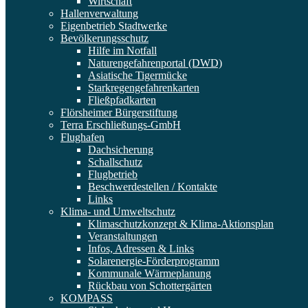
Wirtschaft
Hallenverwaltung
Eigenbetrieb Stadtwerke
Bevölkerungsschutz
Hilfe im Notfall
Naturengefahrenportal (DWD)
Asiatische Tigermücke
Starkregengefahrenkarten
Fließpfadkarten
Flörsheimer Bürgerstiftung
Terra Erschließungs-GmbH
Flughafen
Dachsicherung
Schallschutz
Flugbetrieb
Beschwerdestellen / Kontakte
Links
Klima- und Umweltschutz
Klimaschutzkonzept & Klima-Aktionsplan
Veranstaltungen
Infos, Adressen & Links
Solarenergie-Förderprogramm
Kommunale Wärmeplanung
Rückbau von Schottergärten
KOMPASS