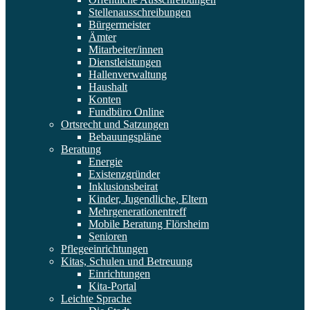
Stellenausschreibungen
Bürgermeister
Ämter
Mitarbeiter/innen
Dienstleistungen
Hallenverwaltung
Haushalt
Konten
Fundbüro Online
Ortsrecht und Satzungen
Bebauungspläne
Beratung
Energie
Existenzgründer
Inklusionsbeirat
Kinder, Jugendliche, Eltern
Mehrgenerationentreff
Mobile Beratung Flörsheim
Senioren
Pflegeeinrichtungen
Kitas, Schulen und Betreuung
Einrichtungen
Kita-Portal
Leichte Sprache