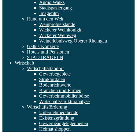
Audio Walks
Stadtspaziergang
Imagefilm
Rund um den Wein
Weinprobierstände
Wickerer Weinkönigin
Wickerer Weinweg
Weinerlebnisweg Oberer Rheingau
Gallus-Konzerte
Hotels und Pensionen
STADTRADELN
Wirtschaft
Wirtschaftsstandort
Gewerbegebiete
Strukturdaten
Bodenrichtwerte
Branchen und Firmen
Gewerbeimmobilienbörse
Wirtschaftsstrukturanalyse
Wirtschaftsförderung
Unternehmerabende
Existenzgründung
Gewerbeangelegenheiten
Heimat shoppen