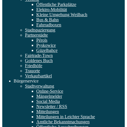
Öffentliche Parkplätze
Elektro-Mobilität
Kleine Umgehung Weilbach
Bus & Bahn
Fahrradboxen
Stadtspaziergang
Partnerstädte
Pérols
Pyskowice
Güzelbahçe
Fairtrade-Town
Goldenes Buch
Friedhöfe
Trauorte
Verkaufsartikel
Bürgerservice
Stadtverwaltung
Online-Service
Mängelmelder
Social Media
Newsletter / RSS
Mitteilungen
Mitteilungen in Leichter Sprache
Amtliche Bekanntmachungen
Öffentliche Ausschreibungen