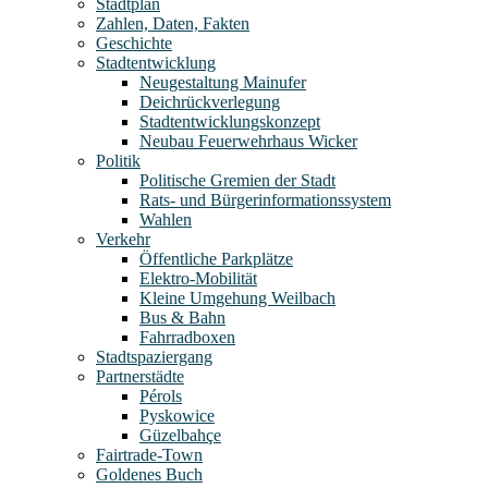
Stadtplan
Zahlen, Daten, Fakten
Geschichte
Stadtentwicklung
Neugestaltung Mainufer
Deichrückverlegung
Stadtentwicklungskonzept
Neubau Feuerwehrhaus Wicker
Politik
Politische Gremien der Stadt
Rats- und Bürgerinformationssystem
Wahlen
Verkehr
Öffentliche Parkplätze
Elektro-Mobilität
Kleine Umgehung Weilbach
Bus & Bahn
Fahrradboxen
Stadtspaziergang
Partnerstädte
Pérols
Pyskowice
Güzelbahçe
Fairtrade-Town
Goldenes Buch