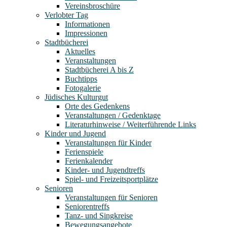
Vereinsbroschüre
Verlobter Tag
Informationen
Impressionen
Stadtbücherei
Aktuelles
Veranstaltungen
Stadtbücherei A bis Z
Buchtipps
Fotogalerie
Jüdisches Kulturgut
Orte des Gedenkens
Veranstaltungen / Gedenktage
Literaturhinweise / Weiterführende Links
Kinder und Jugend
Veranstaltungen für Kinder
Ferienspiele
Ferienkalender
Kinder- und Jugendtreffs
Spiel- und Freizeitsportplätze
Senioren
Veranstaltungen für Senioren
Seniorentreffs
Tanz- und Singkreise
Bewegungsangebote