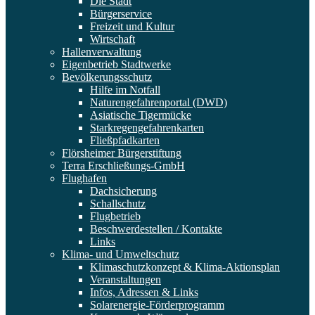
Die Stadt
Bürgerservice
Freizeit und Kultur
Wirtschaft
Hallenverwaltung
Eigenbetrieb Stadtwerke
Bevölkerungsschutz
Hilfe im Notfall
Naturengefahrenportal (DWD)
Asiatische Tigermücke
Starkregengefahrenkarten
Fließpfadkarten
Flörsheimer Bürgerstiftung
Terra Erschließungs-GmbH
Flughafen
Dachsicherung
Schallschutz
Flugbetrieb
Beschwerdestellen / Kontakte
Links
Klima- und Umweltschutz
Klimaschutzkonzept & Klima-Aktionsplan
Veranstaltungen
Infos, Adressen & Links
Solarenergie-Förderprogramm