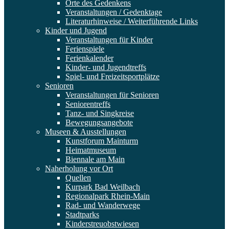
Orte des Gedenkens
Veranstaltungen / Gedenktage
Literaturhinweise / Weiterführende Links
Kinder und Jugend
Veranstaltungen für Kinder
Ferienspiele
Ferienkalender
Kinder- und Jugendtreffs
Spiel- und Freizeitsportplätze
Senioren
Veranstaltungen für Senioren
Seniorentreffs
Tanz- und Singkreise
Bewegungsangebote
Museen & Ausstellungen
Kunstforum Mainturm
Heimatmuseum
Biennale am Main
Naherholung vor Ort
Quellen
Kurpark Bad Weilbach
Regionalpark Rhein-Main
Rad- und Wanderwege
Stadtparks
Kinderstreuobstwiesen