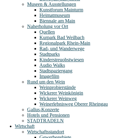
Museen & Ausstellungen
Kunstforum Mainturm
Heimatmuseum
Biennale am Main
Naherholung vor Ort
Quellen
Kurpark Bad Weilbach
Regionalpark Rhein-Main
Rad- und Wanderwege
Stadtparks
Kinderstreuobstwiesen
Audio Walks
Stadtspaziergang
Imagefilm
Rund um den Wein
Weinprobierstände
Wickerer Weinkönigin
Wickerer Weinweg
Weinerlebnisweg Oberer Rheingau
Gallus-Konzerte
Hotels und Pensionen
STADTRADELN
Wirtschaft
Wirtschaftsstandort
Gewerbegebiete