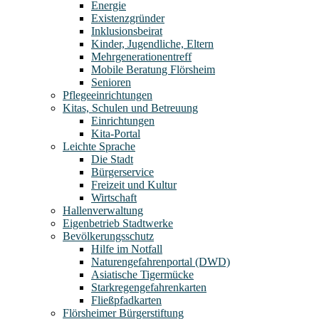
Energie
Existenzgründer
Inklusionsbeirat
Kinder, Jugendliche, Eltern
Mehrgenerationentreff
Mobile Beratung Flörsheim
Senioren
Pflegeeinrichtungen
Kitas, Schulen und Betreuung
Einrichtungen
Kita-Portal
Leichte Sprache
Die Stadt
Bürgerservice
Freizeit und Kultur
Wirtschaft
Hallenverwaltung
Eigenbetrieb Stadtwerke
Bevölkerungsschutz
Hilfe im Notfall
Naturengefahrenportal (DWD)
Asiatische Tigermücke
Starkregengefahrenkarten
Fließpfadkarten
Flörsheimer Bürgerstiftung