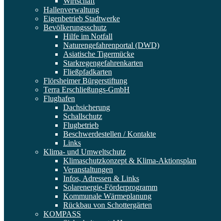
Wirtschaft
Hallenverwaltung
Eigenbetrieb Stadtwerke
Bevölkerungsschutz
Hilfe im Notfall
Naturengefahrenportal (DWD)
Asiatische Tigermücke
Starkregengefahrenkarten
Fließpfadkarten
Flörsheimer Bürgerstiftung
Terra Erschließungs-GmbH
Flughafen
Dachsicherung
Schallschutz
Flugbetrieb
Beschwerdestellen / Kontakte
Links
Klima- und Umweltschutz
Klimaschutzkonzept & Klima-Aktionsplan
Veranstaltungen
Infos, Adressen & Links
Solarenergie-Förderprogramm
Kommunale Wärmeplanung
Rückbau von Schottergärten
KOMPASS