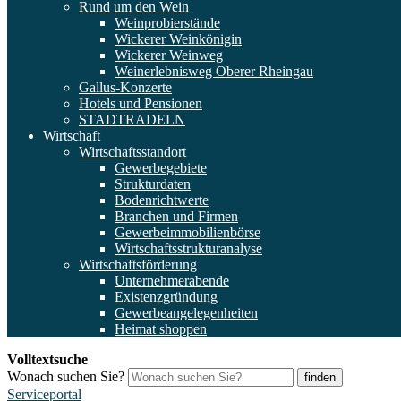
Rund um den Wein
Weinprobierstände
Wickerer Weinkönigin
Wickerer Weinweg
Weinerlebnisweg Oberer Rheingau
Gallus-Konzerte
Hotels und Pensionen
STADTRADELN
Wirtschaft
Wirtschaftsstandort
Gewerbegebiete
Strukturdaten
Bodenrichtwerte
Branchen und Firmen
Gewerbeimmobilienbörse
Wirtschaftsstrukturanalyse
Wirtschaftsförderung
Unternehmerabende
Existenzgründung
Gewerbeangelegenheiten
Heimat shoppen
Volltextsuche
Wonach suchen Sie?
finden
Serviceportal