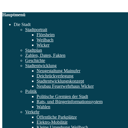
Hauptmenü
Die Stadt
Stadtportrait
Flörsheim
Weilbach
Wicker
Stadtplan
Zahlen, Daten, Fakten
Geschichte
Stadtentwicklung
Neugestaltung Mainufer
Deichrückverlegung
Stadtentwicklungskonzept
Neubau Feuerwehrhaus Wicker
Politik
Politische Gremien der Stadt
Rats- und Bürgerinformationssystem
Wahlen
Verkehr
Öffentliche Parkplätze
Elektro-Mobilität
Kleine Umgehung Weilbach