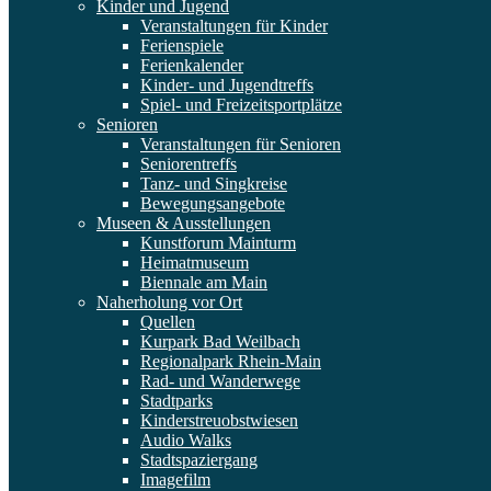
Kinder und Jugend
Veranstaltungen für Kinder
Ferienspiele
Ferienkalender
Kinder- und Jugendtreffs
Spiel- und Freizeitsportplätze
Senioren
Veranstaltungen für Senioren
Seniorentreffs
Tanz- und Singkreise
Bewegungsangebote
Museen & Ausstellungen
Kunstforum Mainturm
Heimatmuseum
Biennale am Main
Naherholung vor Ort
Quellen
Kurpark Bad Weilbach
Regionalpark Rhein-Main
Rad- und Wanderwege
Stadtparks
Kinderstreuobstwiesen
Audio Walks
Stadtspaziergang
Imagefilm