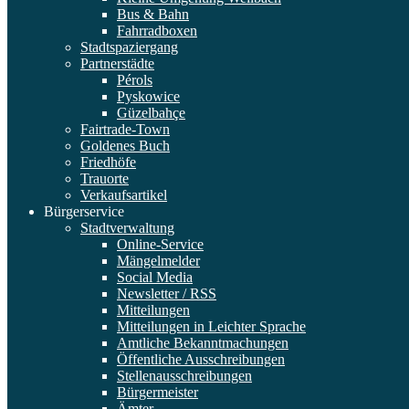
Bus & Bahn
Fahrradboxen
Stadtspaziergang
Partnerstädte
Pérols
Pyskowice
Güzelbahçe
Fairtrade-Town
Goldenes Buch
Friedhöfe
Trauorte
Verkaufsartikel
Bürgerservice
Stadtverwaltung
Online-Service
Mängelmelder
Social Media
Newsletter / RSS
Mitteilungen
Mitteilungen in Leichter Sprache
Amtliche Bekanntmachungen
Öffentliche Ausschreibungen
Stellenausschreibungen
Bürgermeister
Ämter