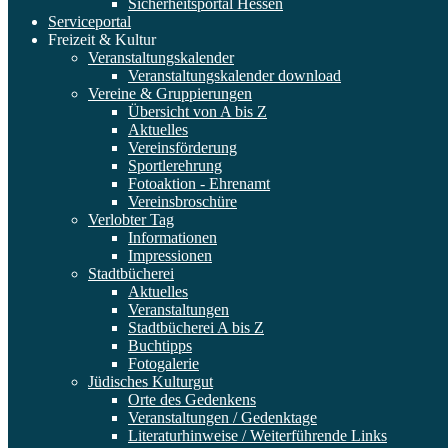
Sicherheitsportal Hessen
Serviceportal
Freizeit & Kultur
Veranstaltungskalender
Veranstaltungskalender download
Vereine & Gruppierungen
Übersicht von A bis Z
Aktuelles
Vereinsförderung
Sportlerehrung
Fotoaktion - Ehrenamt
Vereinsbroschüre
Verlobter Tag
Informationen
Impressionen
Stadtbücherei
Aktuelles
Veranstaltungen
Stadtbücherei A bis Z
Buchtipps
Fotogalerie
Jüdisches Kulturgut
Orte des Gedenkens
Veranstaltungen / Gedenktage
Literaturhinweise / Weiterführende Links