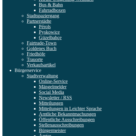
Bus & Bahn
Fahrradboxen
Stadtspaziergang
Partnerstädte
Pérols
Pyskowice
Güzelbahçe
Fairtrade-Town
Goldenes Buch
Friedhöfe
Trauorte
Verkaufsartikel
Bürgerservice
Stadtverwaltung
Online-Service
Mängelmelder
Social Media
Newsletter / RSS
Mitteilungen
Mitteilungen in Leichter Sprache
Amtliche Bekanntmachungen
Öffentliche Ausschreibungen
Stellenausschreibungen
Bürgermeister
Ämter