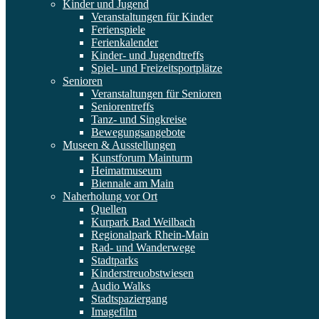
Kinder und Jugend
Veranstaltungen für Kinder
Ferienspiele
Ferienkalender
Kinder- und Jugendtreffs
Spiel- und Freizeitsportplätze
Senioren
Veranstaltungen für Senioren
Seniorentreffs
Tanz- und Singkreise
Bewegungsangebote
Museen & Ausstellungen
Kunstforum Mainturm
Heimatmuseum
Biennale am Main
Naherholung vor Ort
Quellen
Kurpark Bad Weilbach
Regionalpark Rhein-Main
Rad- und Wanderwege
Stadtparks
Kinderstreuobstwiesen
Audio Walks
Stadtspaziergang
Imagefilm