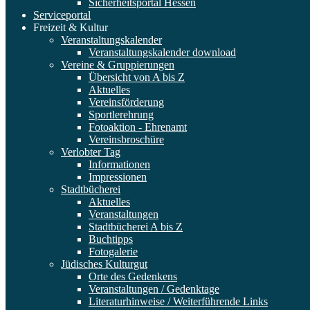
Sicherheitsportal Hessen
Serviceportal
Freizeit & Kultur
Veranstaltungskalender
Veranstaltungskalender download
Vereine & Gruppierungen
Übersicht von A bis Z
Aktuelles
Vereinsförderung
Sportlerehrung
Fotoaktion - Ehrenamt
Vereinsbroschüre
Verlobter Tag
Informationen
Impressionen
Stadtbücherei
Aktuelles
Veranstaltungen
Stadtbücherei A bis Z
Buchtipps
Fotogalerie
Jüdisches Kulturgut
Orte des Gedenkens
Veranstaltungen / Gedenktage
Literaturhinweise / Weiterführende Links