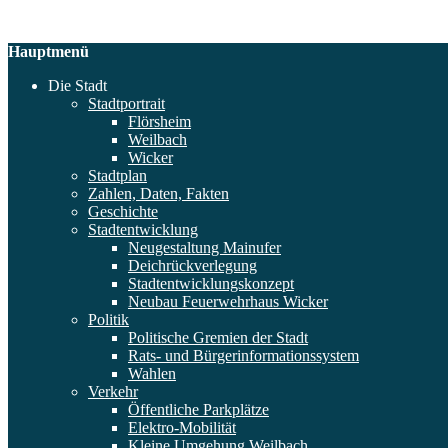
Hauptmenü
Die Stadt
Stadtportrait
Flörsheim
Weilbach
Wicker
Stadtplan
Zahlen, Daten, Fakten
Geschichte
Stadtentwicklung
Neugestaltung Mainufer
Deichrückverlegung
Stadtentwicklungskonzept
Neubau Feuerwehrhaus Wicker
Politik
Politische Gremien der Stadt
Rats- und Bürgerinformationssystem
Wahlen
Verkehr
Öffentliche Parkplätze
Elektro-Mobilität
Kleine Umgehung Weilbach