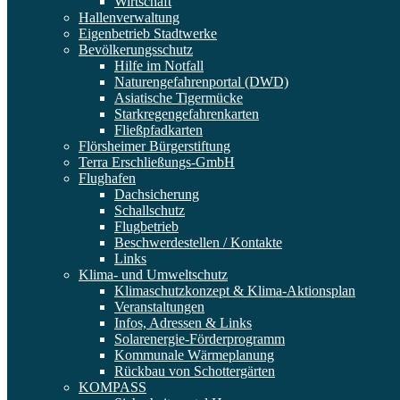
Wirtschaft
Hallenverwaltung
Eigenbetrieb Stadtwerke
Bevölkerungsschutz
Hilfe im Notfall
Naturengefahrenportal (DWD)
Asiatische Tigermücke
Starkregengefahrenkarten
Fließpfadkarten
Flörsheimer Bürgerstiftung
Terra Erschließungs-GmbH
Flughafen
Dachsicherung
Schallschutz
Flugbetrieb
Beschwerdestellen / Kontakte
Links
Klima- und Umweltschutz
Klimaschutzkonzept & Klima-Aktionsplan
Veranstaltungen
Infos, Adressen & Links
Solarenergie-Förderprogramm
Kommunale Wärmeplanung
Rückbau von Schottergärten
KOMPASS