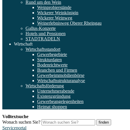
Rund um den Wein
Weinprobierstände
Wickerer Weinkönigin
Wickerer Weinweg
Weinerlebnisweg Oberer Rheingau
Gallus-Konzerte
Hotels und Pensionen
STADTRADELN
Wirtschaft
Wirtschaftsstandort
Gewerbegebiete
Strukturdaten
Bodenrichtwerte
Branchen und Firmen
Gewerbeimmobilienbörse
Wirtschaftsstrukturanalyse
Wirtschaftsförderung
Unternehmerabende
Existenzgründung
Gewerbeangelegenheiten
Heimat shoppen
Volltextsuche
Wonach suchen Sie?
finden
Serviceportal