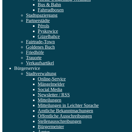
Bus & Bahn
Fahrradboxen
Stadtspaziergang
Partnerstädte
Pérols
Pyskowice
Güzelbahçe
Fairtrade-Town
Goldenes Buch
Friedhöfe
Trauorte
Verkaufsartikel
Bürgerservice
Stadtverwaltung
Online-Service
Mängelmelder
Social Media
Newsletter / RSS
Mitteilungen
Mitteilungen in Leichter Sprache
Amtliche Bekanntmachungen
Öffentliche Ausschreibungen
Stellenausschreibungen
Bürgermeister
Ämter