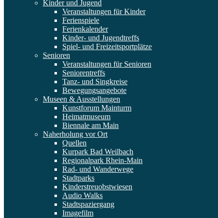
Kinder und Jugend
Veranstaltungen für Kinder
Ferienspiele
Ferienkalender
Kinder- und Jugendtreffs
Spiel- und Freizeitsportplätze
Senioren
Veranstaltungen für Senioren
Seniorentreffs
Tanz- und Singkreise
Bewegungsangebote
Museen & Ausstellungen
Kunstforum Mainturm
Heimatmuseum
Biennale am Main
Naherholung vor Ort
Quellen
Kurpark Bad Weilbach
Regionalpark Rhein-Main
Rad- und Wanderwege
Stadtparks
Kinderstreuobstwiesen
Audio Walks
Stadtspaziergang
Imagefilm