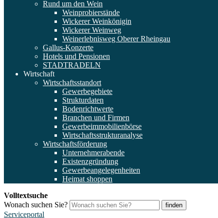
Rund um den Wein
Weinprobierstände
Wickerer Weinkönigin
Wickerer Weinweg
Weinerlebnisweg Oberer Rheingau
Gallus-Konzerte
Hotels und Pensionen
STADTRADELN
Wirtschaft
Wirtschaftsstandort
Gewerbegebiete
Strukturdaten
Bodenrichtwerte
Branchen und Firmen
Gewerbeimmobilienbörse
Wirtschaftsstrukturanalyse
Wirtschaftsförderung
Unternehmerabende
Existenzgründung
Gewerbeangelegenheiten
Heimat shoppen
Volltextsuche
Wonach suchen Sie?
finden
Serviceportal