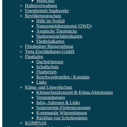
Wirtschaft
Hallenverwaltung
Eigenbetrieb Stadtwerke
Bevölkerungsschutz
Hilfe im Notfall
Naturengefahrenportal (DWD)
Asiatische Tigermücke
Starkregengefahrenkarten
Fließpfadkarten
Flörsheimer Bürgerstiftung
Terra Erschließungs-GmbH
Flughafen
Dachsicherung
Schallschutz
Flugbetrieb
Beschwerdestellen / Kontakte
Links
Klima- und Umweltschutz
Klimaschutzkonzept & Klima-Aktionsplan
Veranstaltungen
Infos, Adressen & Links
Solarenergie-Förderprogramm
Kommunale Wärmeplanung
Rückbau von Schottergärten
KOMPASS