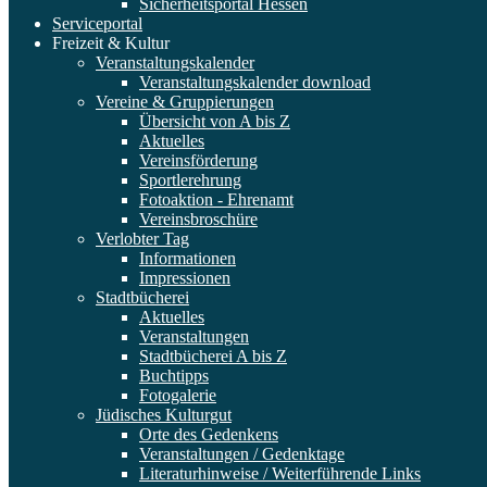
Sicherheitsportal Hessen
Serviceportal
Freizeit & Kultur
Veranstaltungskalender
Veranstaltungskalender download
Vereine & Gruppierungen
Übersicht von A bis Z
Aktuelles
Vereinsförderung
Sportlerehrung
Fotoaktion - Ehrenamt
Vereinsbroschüre
Verlobter Tag
Informationen
Impressionen
Stadtbücherei
Aktuelles
Veranstaltungen
Stadtbücherei A bis Z
Buchtipps
Fotogalerie
Jüdisches Kulturgut
Orte des Gedenkens
Veranstaltungen / Gedenktage
Literaturhinweise / Weiterführende Links