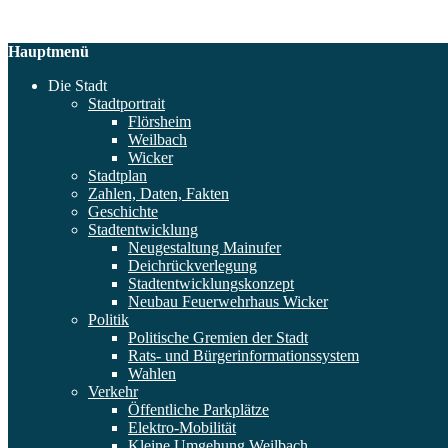
Hauptmenü
Die Stadt
Stadtportrait
Flörsheim
Weilbach
Wicker
Stadtplan
Zahlen, Daten, Fakten
Geschichte
Stadtentwicklung
Neugestaltung Mainufer
Deichrückverlegung
Stadtentwicklungskonzept
Neubau Feuerwehrhaus Wicker
Politik
Politische Gremien der Stadt
Rats- und Bürgerinformationssystem
Wahlen
Verkehr
Öffentliche Parkplätze
Elektro-Mobilität
Kleine Umgehung Weilbach