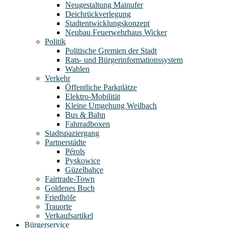
Neugestaltung Mainufer
Deichrückverlegung
Stadtentwicklungskonzept
Neubau Feuerwehrhaus Wicker
Politik
Politische Gremien der Stadt
Rats- und Bürgerinformationssystem
Wahlen
Verkehr
Öffentliche Parkplätze
Elektro-Mobilität
Kleine Umgehung Weilbach
Bus & Bahn
Fahrradboxen
Stadtspaziergang
Partnerstädte
Pérols
Pyskowice
Güzelbahçe
Fairtrade-Town
Goldenes Buch
Friedhöfe
Trauorte
Verkaufsartikel
Bürgerservice