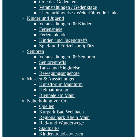
Orte des Gedenkens
Veranstaltungen / Gedenktage
Literaturhinweise / Weiterführende Links
Kinder und Jugend
Veranstaltungen für Kinder
Ferienspiele
Ferienkalender
Kinder- und Jugendtreffs
Spiel- und Freizeitsportplätze
Senioren
Veranstaltungen für Senioren
Seniorentreffs
Tanz- und Singkreise
Bewegungsangebote
Museen & Ausstellungen
Kunstforum Mainturm
Heimatmuseum
Biennale am Main
Naherholung vor Ort
Quellen
Kurpark Bad Weilbach
Regionalpark Rhein-Main
Rad- und Wanderwege
Stadtparks
Kinderstreuobstwiesen