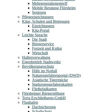
Mehrgenerationentreff
Mobile Beratung Flörsheim
Senioren
Pflegeeinrichtungen
Kitas, Schulen und Betreuung
Einrichtungen
Kita-Portal
Leichte Sprache
Die Stadt
Bürgerservice
Freizeit und Kultur
Wirtschaft
Hallenverwaltung
Eigenbetrieb Stadtwerke
Bevölkerungsschutz
Hilfe im Notfall
Naturengefahrenportal (DWD)
Asiatische Tigermücke
Starkregengefahrenkarten
Fließpfadkarten
Flörsheimer Bürgerstiftung
Terra Erschließungs-GmbH
Flughafen
Dachsicherung
Schallschutz