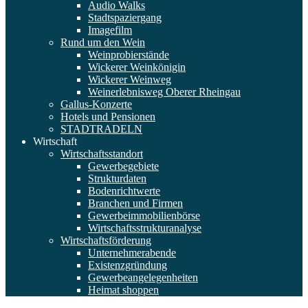
Audio Walks
Stadtspaziergang
Imagefilm
Rund um den Wein
Weinprobierstände
Wickerer Weinkönigin
Wickerer Weinweg
Weinerlebnisweg Oberer Rheingau
Gallus-Konzerte
Hotels und Pensionen
STADTRADELN
Wirtschaft
Wirtschaftsstandort
Gewerbegebiete
Strukturdaten
Bodenrichtwerte
Branchen und Firmen
Gewerbeimmobilienbörse
Wirtschaftsstrukturanalyse
Wirtschaftsförderung
Unternehmerabende
Existenzgründung
Gewerbeangelegenheiten
Heimat shoppen