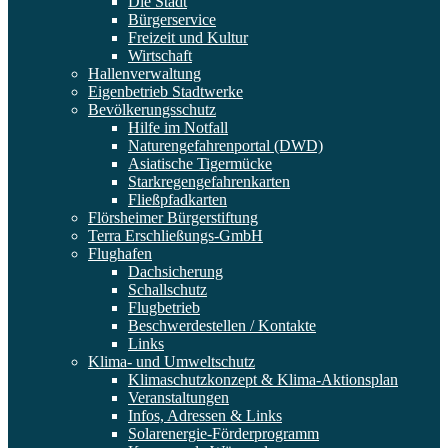
Die Stadt
Bürgerservice
Freizeit und Kultur
Wirtschaft
Hallenverwaltung
Eigenbetrieb Stadtwerke
Bevölkerungsschutz
Hilfe im Notfall
Naturengefahrenportal (DWD)
Asiatische Tigermücke
Starkregengefahrenkarten
Fließpfadkarten
Flörsheimer Bürgerstiftung
Terra Erschließungs-GmbH
Flughafen
Dachsicherung
Schallschutz
Flugbetrieb
Beschwerdestellen / Kontakte
Links
Klima- und Umweltschutz
Klimaschutzkonzept & Klima-Aktionsplan
Veranstaltungen
Infos, Adressen & Links
Solarenergie-Förderprogramm