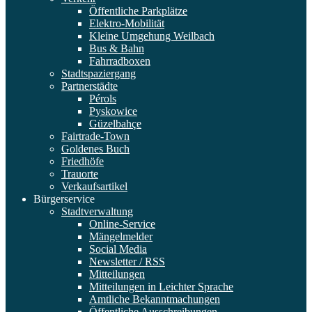
Öffentliche Parkplätze
Elektro-Mobilität
Kleine Umgehung Weilbach
Bus & Bahn
Fahrradboxen
Stadtspaziergang
Partnerstädte
Pérols
Pyskowice
Güzelbahçe
Fairtrade-Town
Goldenes Buch
Friedhöfe
Trauorte
Verkaufsartikel
Bürgerservice
Stadtverwaltung
Online-Service
Mängelmelder
Social Media
Newsletter / RSS
Mitteilungen
Mitteilungen in Leichter Sprache
Amtliche Bekanntmachungen
Öffentliche Ausschreibungen