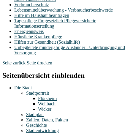
Verbraucherschutz
Lebensmittelüberwachung - Verbraucherbeschwerde
Hilfe im Haushalt beantragen
Tagespflege für gesetzlich Pflegeversicherte
Informationserteilung
Energieausweis
Häusliche Krankenpflege
Hilfen zur Gesundheit (Sozialhilfe)
Unbegleitete minderjährige Ausländer - Unterbringung und
Versorgung
Seite zurück
Seite drucken
Seitenübersicht einblenden
Die Stadt
Stadtportrait
Flörsheim
Weilbach
Wicker
Stadtplan
Zahlen, Daten, Fakten
Geschichte
Stadtentwicklung