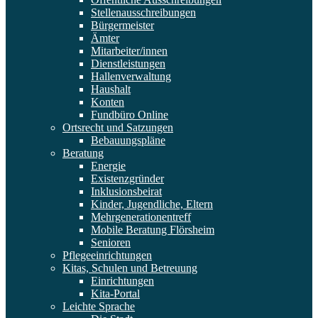
Stellenausschreibungen
Bürgermeister
Ämter
Mitarbeiter/innen
Dienstleistungen
Hallenverwaltung
Haushalt
Konten
Fundbüro Online
Ortsrecht und Satzungen
Bebauungspläne
Beratung
Energie
Existenzgründer
Inklusionsbeirat
Kinder, Jugendliche, Eltern
Mehrgenerationentreff
Mobile Beratung Flörsheim
Senioren
Pflegeeinrichtungen
Kitas, Schulen und Betreuung
Einrichtungen
Kita-Portal
Leichte Sprache