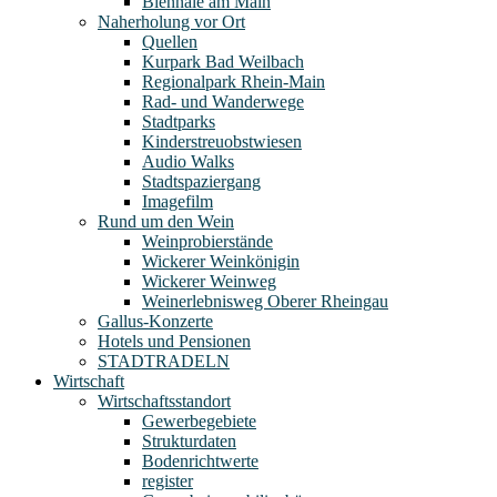
Biennale am Main
Naherholung vor Ort
Quellen
Kurpark Bad Weilbach
Regionalpark Rhein-Main
Rad- und Wanderwege
Stadtparks
Kinderstreuobstwiesen
Audio Walks
Stadtspaziergang
Imagefilm
Rund um den Wein
Weinprobierstände
Wickerer Weinkönigin
Wickerer Weinweg
Weinerlebnisweg Oberer Rheingau
Gallus-Konzerte
Hotels und Pensionen
STADTRADELN
Wirtschaft
Wirtschaftsstandort
Gewerbegebiete
Strukturdaten
Bodenrichtwerte
register