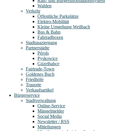
Rats- und Bürgerinformationssystem
Wahlen
Verkehr
Öffentliche Parkplätze
Elektro-Mobilität
Kleine Umgehung Weilbach
Bus & Bahn
Fahrradboxen
Stadtspaziergang
Partnerstädte
Pérols
Pyskowice
Güzelbahçe
Fairtrade-Town
Goldenes Buch
Friedhöfe
Trauorte
Verkaufsartikel
Bürgerservice
Stadtverwaltung
Online-Service
Mängelmelder
Social Media
Newsletter / RSS
Mitteilungen