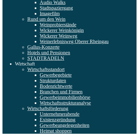
Audio Walks
Stadtspaziergang
Imagefilm
Rund um den Wein
Weinprobierstände
Wickerer Weinkönigin
Wickerer Weinweg
Weinerlebnisweg Oberer Rheingau
Gallus-Konzerte
Hotels und Pensionen
STADTRADELN
Wirtschaft
Wirtschaftsstandort
Gewerbegebiete
Strukturdaten
Bodenrichtwerte
Branchen und Firmen
Gewerbeimmobilienbörse
Wirtschaftsstrukturanalyse
Wirtschaftsförderung
Unternehmerabende
Existenzgründung
Gewerbeangelegenheiten
Heimat shoppen