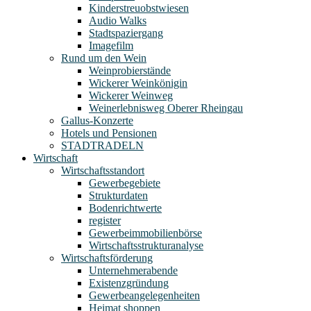
Kinderstreuobstwiesen
Audio Walks
Stadtspaziergang
Imagefilm
Rund um den Wein
Weinprobierstände
Wickerer Weinkönigin
Wickerer Weinweg
Weinerlebnisweg Oberer Rheingau
Gallus-Konzerte
Hotels und Pensionen
STADTRADELN
Wirtschaft
Wirtschaftsstandort
Gewerbegebiete
Strukturdaten
Bodenrichtwerte
register
Gewerbeimmobilienbörse
Wirtschaftsstrukturanalyse
Wirtschaftsförderung
Unternehmerabende
Existenzgründung
Gewerbeangelegenheiten
Heimat shoppen