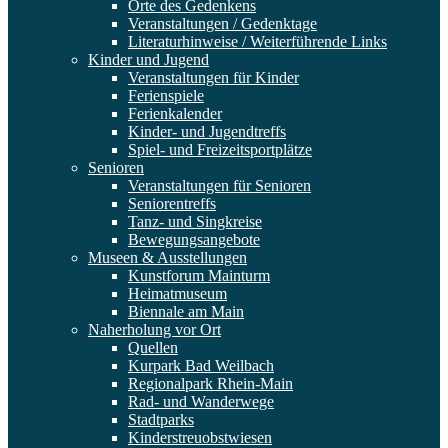
Orte des Gedenkens
Veranstaltungen / Gedenktage
Literaturhinweise / Weiterführende Links
Kinder und Jugend
Veranstaltungen für Kinder
Ferienspiele
Ferienkalender
Kinder- und Jugendtreffs
Spiel- und Freizeitsportplätze
Senioren
Veranstaltungen für Senioren
Seniorentreffs
Tanz- und Singkreise
Bewegungsangebote
Museen & Ausstellungen
Kunstforum Mainturm
Heimatmuseum
Biennale am Main
Naherholung vor Ort
Quellen
Kurpark Bad Weilbach
Regionalpark Rhein-Main
Rad- und Wanderwege
Stadtparks
Kinderstreuobstwiesen