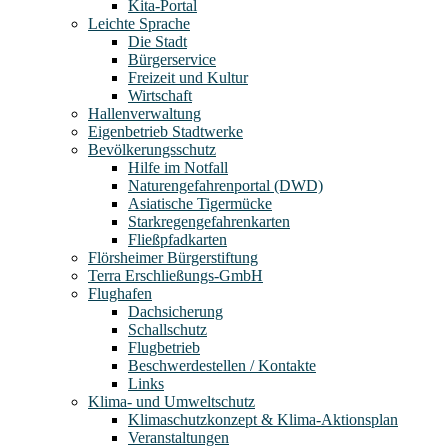
Kita-Portal
Leichte Sprache
Die Stadt
Bürgerservice
Freizeit und Kultur
Wirtschaft
Hallenverwaltung
Eigenbetrieb Stadtwerke
Bevölkerungsschutz
Hilfe im Notfall
Naturengefahrenportal (DWD)
Asiatische Tigermücke
Starkregengefahrenkarten
Fließpfadkarten
Flörsheimer Bürgerstiftung
Terra Erschließungs-GmbH
Flughafen
Dachsicherung
Schallschutz
Flugbetrieb
Beschwerdestellen / Kontakte
Links
Klima- und Umweltschutz
Klimaschutzkonzept & Klima-Aktionsplan
Veranstaltungen