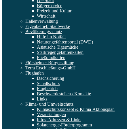
Die Stadt
Bürgerservice
Freizeit und Kultur
Wirtschaft
Hallenverwaltung
Eigenbetrieb Stadtwerke
Bevölkerungsschutz
Hilfe im Notfall
Naturengefahrenportal (DWD)
Asiatische Tigermücke
Starkregengefahrenkarten
Fließpfadkarten
Flörsheimer Bürgerstiftung
Terra Erschließungs-GmbH
Flughafen
Dachsicherung
Schallschutz
Flugbetrieb
Beschwerdestellen / Kontakte
Links
Klima- und Umweltschutz
Klimaschutzkonzept & Klima-Aktionsplan
Veranstaltungen
Infos, Adressen & Links
Solarenergie-Förderprogramm