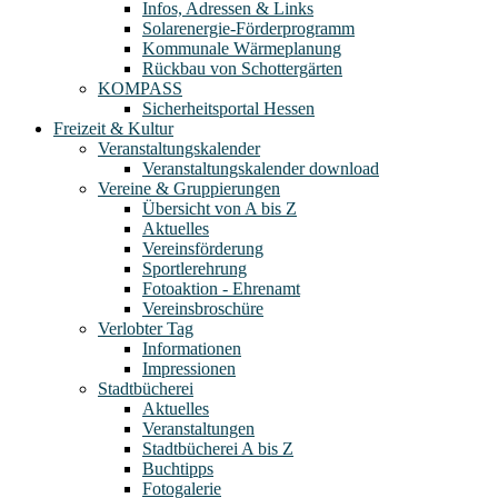
Infos, Adressen & Links
Solarenergie-Förderprogramm
Kommunale Wärmeplanung
Rückbau von Schottergärten
KOMPASS
Sicherheitsportal Hessen
Freizeit & Kultur
Veranstaltungskalender
Veranstaltungskalender download
Vereine & Gruppierungen
Übersicht von A bis Z
Aktuelles
Vereinsförderung
Sportlerehrung
Fotoaktion - Ehrenamt
Vereinsbroschüre
Verlobter Tag
Informationen
Impressionen
Stadtbücherei
Aktuelles
Veranstaltungen
Stadtbücherei A bis Z
Buchtipps
Fotogalerie