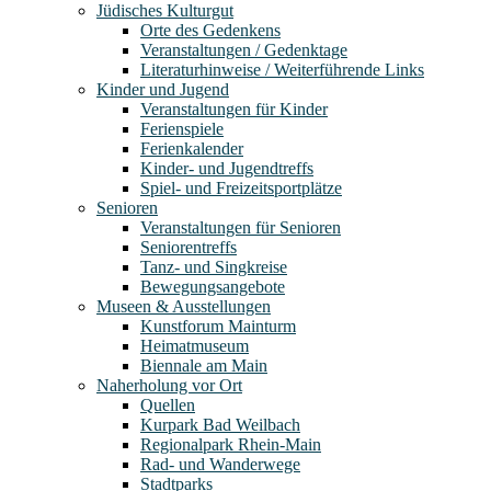
Jüdisches Kulturgut
Orte des Gedenkens
Veranstaltungen / Gedenktage
Literaturhinweise / Weiterführende Links
Kinder und Jugend
Veranstaltungen für Kinder
Ferienspiele
Ferienkalender
Kinder- und Jugendtreffs
Spiel- und Freizeitsportplätze
Senioren
Veranstaltungen für Senioren
Seniorentreffs
Tanz- und Singkreise
Bewegungsangebote
Museen & Ausstellungen
Kunstforum Mainturm
Heimatmuseum
Biennale am Main
Naherholung vor Ort
Quellen
Kurpark Bad Weilbach
Regionalpark Rhein-Main
Rad- und Wanderwege
Stadtparks