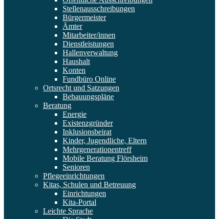
Stellenausschreibungen
Bürgermeister
Ämter
Mitarbeiter/innen
Dienstleistungen
Hallenverwaltung
Haushalt
Konten
Fundbüro Online
Ortsrecht und Satzungen
Bebauungspläne
Beratung
Energie
Existenzgründer
Inklusionsbeirat
Kinder, Jugendliche, Eltern
Mehrgenerationentreff
Mobile Beratung Flörsheim
Senioren
Pflegeeinrichtungen
Kitas, Schulen und Betreuung
Einrichtungen
Kita-Portal
Leichte Sprache