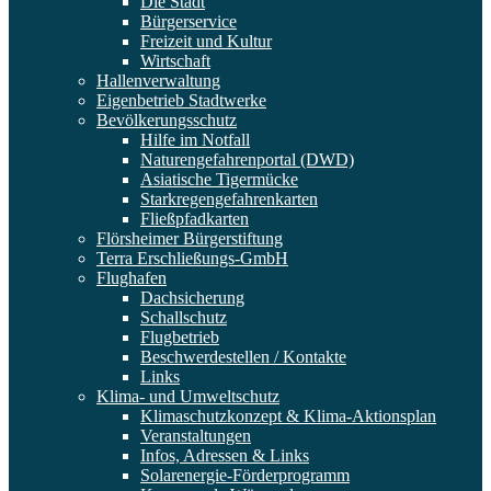
Die Stadt
Bürgerservice
Freizeit und Kultur
Wirtschaft
Hallenverwaltung
Eigenbetrieb Stadtwerke
Bevölkerungsschutz
Hilfe im Notfall
Naturengefahrenportal (DWD)
Asiatische Tigermücke
Starkregengefahrenkarten
Fließpfadkarten
Flörsheimer Bürgerstiftung
Terra Erschließungs-GmbH
Flughafen
Dachsicherung
Schallschutz
Flugbetrieb
Beschwerdestellen / Kontakte
Links
Klima- und Umweltschutz
Klimaschutzkonzept & Klima-Aktionsplan
Veranstaltungen
Infos, Adressen & Links
Solarenergie-Förderprogramm