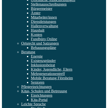
Stellenausschreibungen
Bürgermeister
Ämter
Mitarbeiter/innen
Dienstleistungen
Hallenverwaltung
Haushalt
Konten
Fundbüro Online
Ortsrecht und Satzungen
Bebauungspläne
Beratung
Energie
Existenzgründer
Inklusionsbeirat
Kinder, Jugendliche, Eltern
Mehrgenerationentreff
Mobile Beratung Flörsheim
Senioren
Pflegeeinrichtungen
Kitas, Schulen und Betreuung
Einrichtungen
Kita-Portal
Leichte Sprache