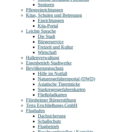
Senioren
Pflegeeinrichtungen
Kitas, Schulen und Betreuung
Einrichtungen
Kita-Portal
Leichte Sprache
Die Stadt
Bürgerservice
Freizeit und Kultur
Wirtschaft
Hallenverwaltung
Eigenbetrieb Stadtwerke
Bevölkerungsschutz
Hilfe im Notfall
Naturengefahrenportal (DWD)
Asiatische Tigermücke
Starkregengefahrenkarten
Fließpfadkarten
Flörsheimer Bürgerstiftung
Terra Erschließungs-GmbH
Flughafen
Dachsicherung
Schallschutz
Flugbetrieb
Beschwerdestellen / Kontakte