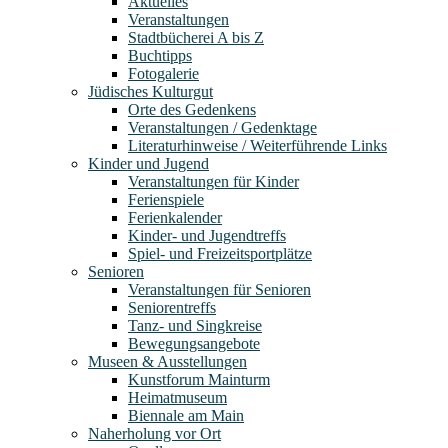
Aktuelles
Veranstaltungen
Stadtbücherei A bis Z
Buchtipps
Fotogalerie
Jüdisches Kulturgut
Orte des Gedenkens
Veranstaltungen / Gedenktage
Literaturhinweise / Weiterführende Links
Kinder und Jugend
Veranstaltungen für Kinder
Ferienspiele
Ferienkalender
Kinder- und Jugendtreffs
Spiel- und Freizeitsportplätze
Senioren
Veranstaltungen für Senioren
Seniorentreffs
Tanz- und Singkreise
Bewegungsangebote
Museen & Ausstellungen
Kunstforum Mainturm
Heimatmuseum
Biennale am Main
Naherholung vor Ort