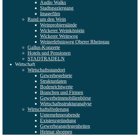
Audio Walks
Stadtspaziergang
Imagefilm
Rund um den Wein
Weinprobierstände
Wickerer Weinkönigin
Wickerer Weinweg
Weinerlebnisweg Oberer Rheingau
Gallus-Konzerte
Hotels und Pensionen
STADTRADELN
Wirtschaft
Wirtschaftsstandort
Gewerbegebiete
Strukturdaten
Bodenrichtwerte
Branchen und Firmen
Gewerbeimmobilienbörse
Wirtschaftsstrukturanalyse
Wirtschaftsförderung
Unternehmerabende
Existenzgründung
Gewerbeangelegenheiten
Heimat shoppen