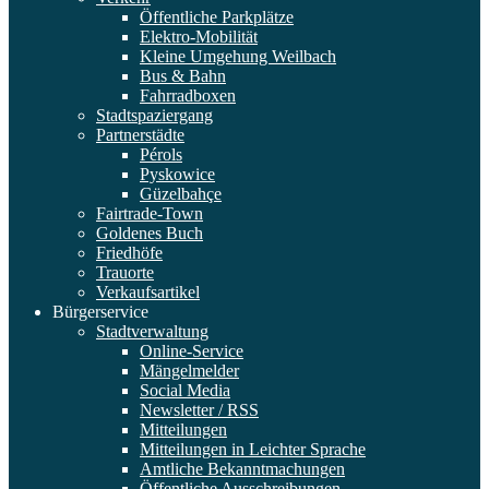
Öffentliche Parkplätze
Elektro-Mobilität
Kleine Umgehung Weilbach
Bus & Bahn
Fahrradboxen
Stadtspaziergang
Partnerstädte
Pérols
Pyskowice
Güzelbahçe
Fairtrade-Town
Goldenes Buch
Friedhöfe
Trauorte
Verkaufsartikel
Bürgerservice
Stadtverwaltung
Online-Service
Mängelmelder
Social Media
Newsletter / RSS
Mitteilungen
Mitteilungen in Leichter Sprache
Amtliche Bekanntmachungen
Öffentliche Ausschreibungen