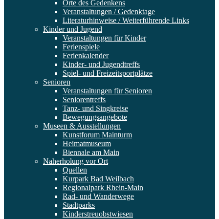
Orte des Gedenkens
Veranstaltungen / Gedenktage
Literaturhinweise / Weiterführende Links
Kinder und Jugend
Veranstaltungen für Kinder
Ferienspiele
Ferienkalender
Kinder- und Jugendtreffs
Spiel- und Freizeitsportplätze
Senioren
Veranstaltungen für Senioren
Seniorentreffs
Tanz- und Singkreise
Bewegungsangebote
Museen & Ausstellungen
Kunstforum Mainturm
Heimatmuseum
Biennale am Main
Naherholung vor Ort
Quellen
Kurpark Bad Weilbach
Regionalpark Rhein-Main
Rad- und Wanderwege
Stadtparks
Kinderstreuobstwiesen