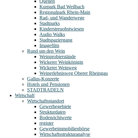
Quellen
Kurpark Bad Weilbach
Regionalpark Rhein-Main
Rad- und Wanderwege
Stadtparks
Kinderstreuobstwiesen
Audio Walks
Stadtspaziergang
Imagefilm
Rund um den Wein
Weinprobierstände
Wickerer Weinkönigin
Wickerer Weinweg
Weinerlebnisweg Oberer Rheingau
Gallus-Konzerte
Hotels und Pensionen
STADTRADELN
Wirtschaft
Wirtschaftsstandort
Gewerbegebiete
Strukturdaten
Bodenrichtwerte
register
Gewerbeimmobilienbörse
Wirtschaftsstrukturanalyse