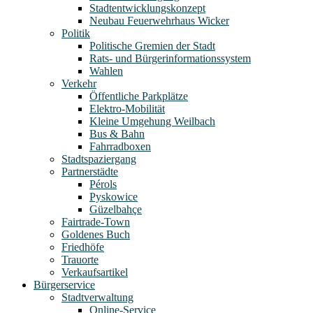
Stadtentwicklungskonzept
Neubau Feuerwehrhaus Wicker
Politik
Politische Gremien der Stadt
Rats- und Bürgerinformationssystem
Wahlen
Verkehr
Öffentliche Parkplätze
Elektro-Mobilität
Kleine Umgehung Weilbach
Bus & Bahn
Fahrradboxen
Stadtspaziergang
Partnerstädte
Pérols
Pyskowice
Güzelbahçe
Fairtrade-Town
Goldenes Buch
Friedhöfe
Trauorte
Verkaufsartikel
Bürgerservice
Stadtverwaltung
Online-Service