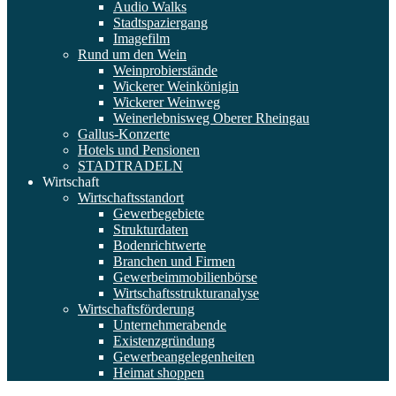
Audio Walks
Stadtspaziergang
Imagefilm
Rund um den Wein
Weinprobierstände
Wickerer Weinkönigin
Wickerer Weinweg
Weinerlebnisweg Oberer Rheingau
Gallus-Konzerte
Hotels und Pensionen
STADTRADELN
Wirtschaft
Wirtschaftsstandort
Gewerbegebiete
Strukturdaten
Bodenrichtwerte
Branchen und Firmen
Gewerbeimmobilienbörse
Wirtschaftsstrukturanalyse
Wirtschaftsförderung
Unternehmerabende
Existenzgründung
Gewerbeangelegenheiten
Heimat shoppen