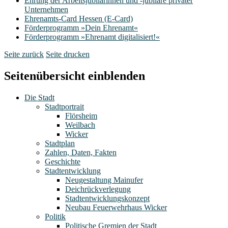
Ehrung der Arbeitsjubilarinnen und -jubilare privater
Unternehmen
Ehrenamts-Card Hessen (E-Card)
Förderprogramm »Dein Ehrenamt«
Förderprogramm »Ehrenamt digitalisiert!«
Seite zurück
Seite drucken
Seitenübersicht einblenden
Die Stadt
Stadtportrait
Flörsheim
Weilbach
Wicker
Stadtplan
Zahlen, Daten, Fakten
Geschichte
Stadtentwicklung
Neugestaltung Mainufer
Deichrückverlegung
Stadtentwicklungskonzept
Neubau Feuerwehrhaus Wicker
Politik
Politische Gremien der Stadt