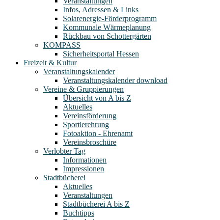
Veranstaltungen
Infos, Adressen & Links
Solarenergie-Förderprogramm
Kommunale Wärmeplanung
Rückbau von Schottergärten
KOMPASS
Sicherheitsportal Hessen
Freizeit & Kultur
Veranstaltungskalender
Veranstaltungskalender download
Vereine & Gruppierungen
Übersicht von A bis Z
Aktuelles
Vereinsförderung
Sportlerehrung
Fotoaktion - Ehrenamt
Vereinsbroschüre
Verlobter Tag
Informationen
Impressionen
Stadtbücherei
Aktuelles
Veranstaltungen
Stadtbücherei A bis Z
Buchtipps