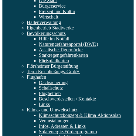
Die Stadt
Bürgerservice
Freizeit und Kultur
Wirtschaft
Hallenverwaltung
Eigenbetrieb Stadtwerke
Bevölkerungsschutz
Hilfe im Notfall
Naturengefahrenportal (DWD)
Asiatische Tigermücke
Starkregengefahrenkarten
Fließpfadkarten
Flörsheimer Bürgerstiftung
Terra Erschließungs-GmbH
Flughafen
Dachsicherung
Schallschutz
Flugbetrieb
Beschwerdestellen / Kontakte
Links
Klima- und Umweltschutz
Klimaschutzkonzept & Klima-Aktionsplan
Veranstaltungen
Infos, Adressen & Links
Solarenergie-Förderprogramm