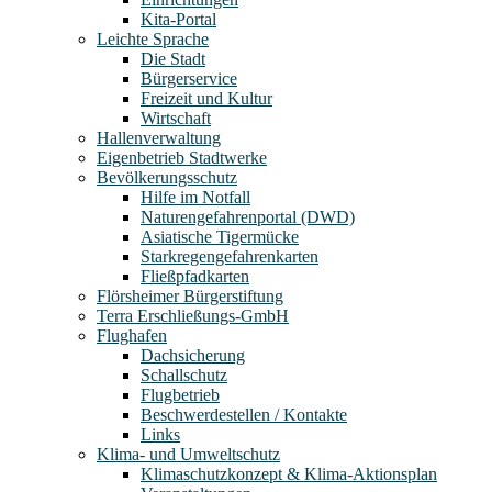
Kita-Portal
Leichte Sprache
Die Stadt
Bürgerservice
Freizeit und Kultur
Wirtschaft
Hallenverwaltung
Eigenbetrieb Stadtwerke
Bevölkerungsschutz
Hilfe im Notfall
Naturengefahrenportal (DWD)
Asiatische Tigermücke
Starkregengefahrenkarten
Fließpfadkarten
Flörsheimer Bürgerstiftung
Terra Erschließungs-GmbH
Flughafen
Dachsicherung
Schallschutz
Flugbetrieb
Beschwerdestellen / Kontakte
Links
Klima- und Umweltschutz
Klimaschutzkonzept & Klima-Aktionsplan