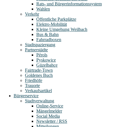
Rats- und Bürgerinformationssystem
Wahlen
Verkehr
Öffentliche Parkplätze
Elektro-Mobilität
Kleine Umgehung Weilbach
Bus & Bahn
Fahrradboxen
Stadtspaziergang
Partnerstädte
Pérols
Pyskowice
Güzelbahçe
Fairtrade-Town
Goldenes Buch
Friedhöfe
Trauorte
Verkaufsartikel
Bürgerservice
Stadtverwaltung
Online-Service
Mängelmelder
Social Media
Newsletter / RSS
Mitteilungen