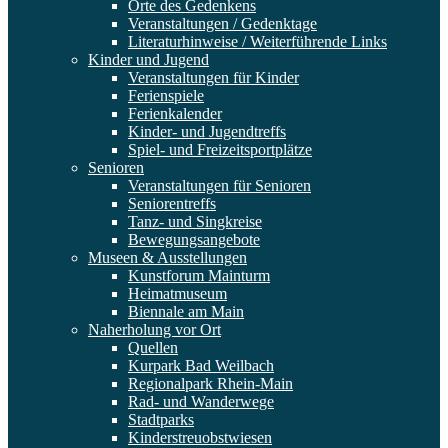
Orte des Gedenkens
Veranstaltungen / Gedenktage
Literaturhinweise / Weiterführende Links
Kinder und Jugend
Veranstaltungen für Kinder
Ferienspiele
Ferienkalender
Kinder- und Jugendtreffs
Spiel- und Freizeitsportplätze
Senioren
Veranstaltungen für Senioren
Seniorentreffs
Tanz- und Singkreise
Bewegungsangebote
Museen & Ausstellungen
Kunstforum Mainturm
Heimatmuseum
Biennale am Main
Naherholung vor Ort
Quellen
Kurpark Bad Weilbach
Regionalpark Rhein-Main
Rad- und Wanderwege
Stadtparks
Kinderstreuobstwiesen