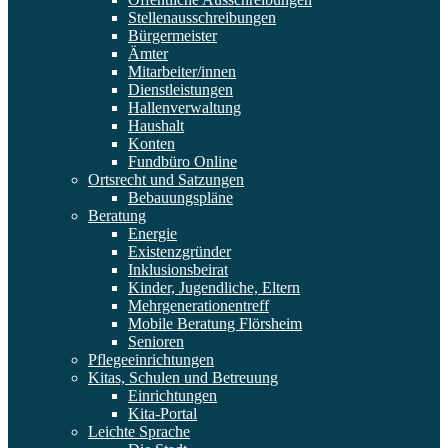
Stellenausschreibungen
Bürgermeister
Ämter
Mitarbeiter/innen
Dienstleistungen
Hallenverwaltung
Haushalt
Konten
Fundbüro Online
Ortsrecht und Satzungen
Bebauungspläne
Beratung
Energie
Existenzgründer
Inklusionsbeirat
Kinder, Jugendliche, Eltern
Mehrgenerationentreff
Mobile Beratung Flörsheim
Senioren
Pflegeeinrichtungen
Kitas, Schulen und Betreuung
Einrichtungen
Kita-Portal
Leichte Sprache