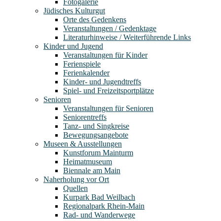
Fotogalerie
Jüdisches Kulturgut
Orte des Gedenkens
Veranstaltungen / Gedenktage
Literaturhinweise / Weiterführende Links
Kinder und Jugend
Veranstaltungen für Kinder
Ferienspiele
Ferienkalender
Kinder- und Jugendtreffs
Spiel- und Freizeitsportplätze
Senioren
Veranstaltungen für Senioren
Seniorentreffs
Tanz- und Singkreise
Bewegungsangebote
Museen & Ausstellungen
Kunstforum Mainturm
Heimatmuseum
Biennale am Main
Naherholung vor Ort
Quellen
Kurpark Bad Weilbach
Regionalpark Rhein-Main
Rad- und Wanderwege