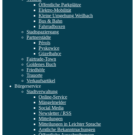
Öffentliche Parkplätze
Elektro-Mobilität
Kleine Umgehung Weilbach
Bus & Bahn
Fahrradboxen
Stadtspaziergang
Partnerstädte
Pérols
Pyskowice
Güzelbahçe
Fairtrade-Town
Goldenes Buch
Friedhöfe
Trauorte
Verkaufsartikel
Bürgerservice
Stadtverwaltung
Online-Service
Mängelmelder
Social Media
Newsletter / RSS
Mitteilungen
Mitteilungen in Leichter Sprache
Amtliche Bekanntmachungen
Öffentliche Ausschreibungen