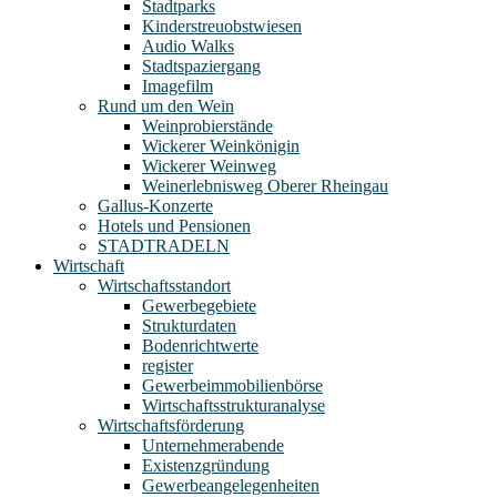
Stadtparks
Kinderstreuobstwiesen
Audio Walks
Stadtspaziergang
Imagefilm
Rund um den Wein
Weinprobierstände
Wickerer Weinkönigin
Wickerer Weinweg
Weinerlebnisweg Oberer Rheingau
Gallus-Konzerte
Hotels und Pensionen
STADTRADELN
Wirtschaft
Wirtschaftsstandort
Gewerbegebiete
Strukturdaten
Bodenrichtwerte
register
Gewerbeimmobilienbörse
Wirtschaftsstrukturanalyse
Wirtschaftsförderung
Unternehmerabende
Existenzgründung
Gewerbeangelegenheiten