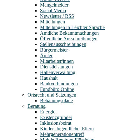
Mängelmelder
Social Media
Newsletter / RSS
Mitteilungen
Mitteilungen in Leichter Sprache
Amtliche Bekanntmachungen
Öffentliche Ausschreibungen
Stellenausschreibungen
Bürgermeister
Ämter
Mitarbeiter/innen
Dienstleistungen
Hallenverwaltung
Haushalt
Bankverbindungen
Fundbüro Online
Ortsrecht und Satzungen
Bebauungspläne
Beratung
Energie
Existenzgründer
Inklusionsbeirat
Kinder, Jugendliche, Eltern
Mehrgenerationentreff
Mobile Beratung Flörsheim