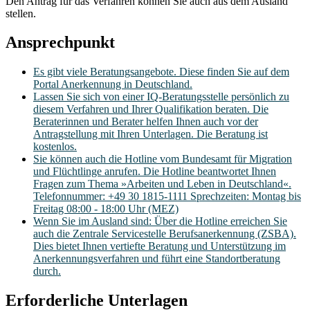
Den Antrag für das Verfahren können Sie auch aus dem Ausland
stellen.
Ansprechpunkt
Es gibt viele Beratungsangebote. Diese finden Sie auf dem
Portal Anerkennung in Deutschland.
Lassen Sie sich von einer IQ-Beratungsstelle persönlich zu
diesem Verfahren und Ihrer Qualifikation beraten. Die
Beraterinnen und Berater helfen Ihnen auch vor der
Antragstellung mit Ihren Unterlagen. Die Beratung ist
kostenlos.
Sie können auch die Hotline vom Bundesamt für Migration
und Flüchtlinge anrufen. Die Hotline beantwortet Ihnen
Fragen zum Thema »Arbeiten und Leben in Deutschland«.
Telefonnummer: +49 30 1815-1111 Sprechzeiten: Montag bis
Freitag 08:00 - 18:00 Uhr (MEZ)
Wenn Sie im Ausland sind: Über die Hotline erreichen Sie
auch die Zentrale Servicestelle Berufsanerkennung (ZSBA).
Dies bietet Ihnen vertiefte Beratung und Unterstützung im
Anerkennungsverfahren und führt eine Standortberatung
durch.
Erforderliche Unterlagen