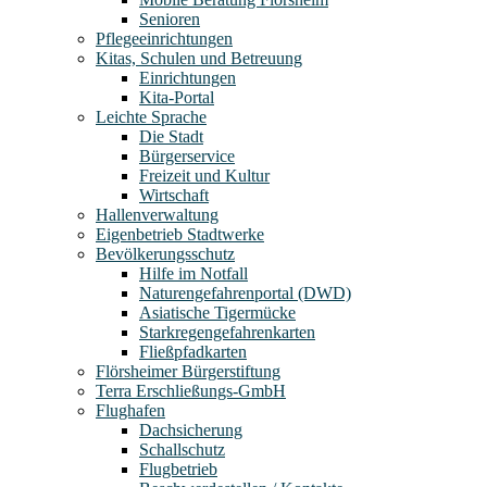
Senioren
Pflegeeinrichtungen
Kitas, Schulen und Betreuung
Einrichtungen
Kita-Portal
Leichte Sprache
Die Stadt
Bürgerservice
Freizeit und Kultur
Wirtschaft
Hallenverwaltung
Eigenbetrieb Stadtwerke
Bevölkerungsschutz
Hilfe im Notfall
Naturengefahrenportal (DWD)
Asiatische Tigermücke
Starkregengefahrenkarten
Fließpfadkarten
Flörsheimer Bürgerstiftung
Terra Erschließungs-GmbH
Flughafen
Dachsicherung
Schallschutz
Flugbetrieb