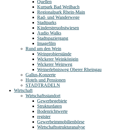
Quellen
Kurpark Bad Weilbach
Regionalpark Rhein-Main
Rad- und Wanderwege
Stadtparks
Kinderstreuobstwiesen
Audio Walks
Stadtspaziergang
Imagefilm
Rund um den Wein
Weinprobierstände
Wickerer Weinkönigin
Wickerer Weinweg
Weinerlebnisweg Oberer Rheingau
Gallus-Konzerte
Hotels und Pensionen
STADTRADELN
Wirtschaft
Wirtschaftsstandort
Gewerbegebiete
Strukturdaten
Bodenrichtwerte
register
Gewerbeimmobilienbörse
Wirtschaftsstrukturanalyse