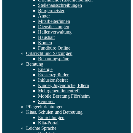
Stellenausschreibungen
Bürgermeister
Ämter
Mitarbeiter/innen
Dienstleistungen
Hallenverwaltung
Haushalt
Konten
Fundbüro Online
Ortsrecht und Satzungen
Bebauungspläne
Beratung
Energie
Existenzgründer
Inklusionsbeirat
Kinder, Jugendliche, Eltern
Mehrgenerationentreff
Mobile Beratung Flörsheim
Senioren
Pflegeeinrichtungen
Kitas, Schulen und Betreuung
Einrichtungen
Kita-Portal
Leichte Sprache