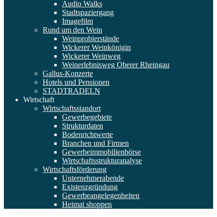
Audio Walks
Stadtspaziergang
Imagefilm
Rund um den Wein
Weinprobierstände
Wickerer Weinkönigin
Wickerer Weinweg
Weinerlebnisweg Oberer Rheingau
Gallus-Konzerte
Hotels und Pensionen
STADTRADELN
Wirtschaft
Wirtschaftsstandort
Gewerbegebiete
Strukturdaten
Bodenrichtwerte
Branchen und Firmen
Gewerbeimmobilienbörse
Wirtschaftsstrukturanalyse
Wirtschaftsförderung
Unternehmerabende
Existenzgründung
Gewerbeangelegenheiten
Heimat shoppen