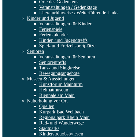
Orte des Gedenkens
Veranstaltungen / Gedenktage
Literaturhinweise / Weiterführende Links
Kinder und Jugend
Veranstaltungen für Kinder
Ferienspiele
Ferienkalender
Kinder- und Jugendtreffs
Spiel- und Freizeitsportplätze
Senioren
Veranstaltungen für Senioren
Seniorentreffs
Tanz- und Singkreise
Bewegungsangebote
Museen & Ausstellungen
Kunstforum Mainturm
Heimatmuseum
Biennale am Main
Naherholung vor Ort
Quellen
Kurpark Bad Weilbach
Regionalpark Rhein-Main
Rad- und Wanderwege
Stadtparks
Kinderstreuobstwiesen