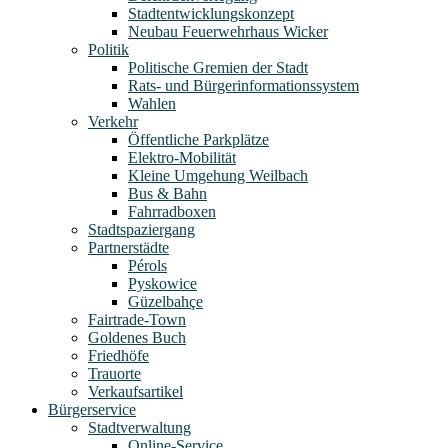
Stadtentwicklungskonzept
Neubau Feuerwehrhaus Wicker
Politik
Politische Gremien der Stadt
Rats- und Bürgerinformationssystem
Wahlen
Verkehr
Öffentliche Parkplätze
Elektro-Mobilität
Kleine Umgehung Weilbach
Bus & Bahn
Fahrradboxen
Stadtspaziergang
Partnerstädte
Pérols
Pyskowice
Güzelbahçe
Fairtrade-Town
Goldenes Buch
Friedhöfe
Trauorte
Verkaufsartikel
Bürgerservice
Stadtverwaltung
Online-Service