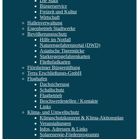
Die Stadt
Bürgerservice
Freizeit und Kultur
Wirtschaft
Hallenverwaltung
Eigenbetrieb Stadtwerke
Bevölkerungsschutz
Hilfe im Notfall
Naturengefahrenportal (DWD)
Asiatische Tigermücke
Starkregengefahrenkarten
Fließpfadkarten
Flörsheimer Bürgerstiftung
Terra Erschließungs-GmbH
Flughafen
Dachsicherung
Schallschutz
Flugbetrieb
Beschwerdestellen / Kontakte
Links
Klima- und Umweltschutz
Klimaschutzkonzept & Klima-Aktionsplan
Veranstaltungen
Infos, Adressen & Links
Solarenergie-Förderprogramm