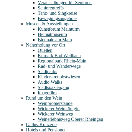
Veranstaltungen für Senioren
Seniorentreffs
Tanz- und Singkreise
Bewegungsangebote
Museen & Ausstellungen
Kunstforum Mainturm
Heimatmuseum
Biennale am Main
Naherholung vor Ort
Quellen
Kurpark Bad Weilbach
Regionalpark Rhein-Main
Rad- und Wanderwege
Stadtparks
Kinderstreuobstwiesen
Audio Walks
Stadtspaziergang
Imagefilm
Rund um den Wein
Weinprobierstände
Wickerer Weinkönigin
Wickerer Weinweg
Weinerlebnisweg Oberer Rheingau
Gallus-Konzerte
Hotels und Pensionen