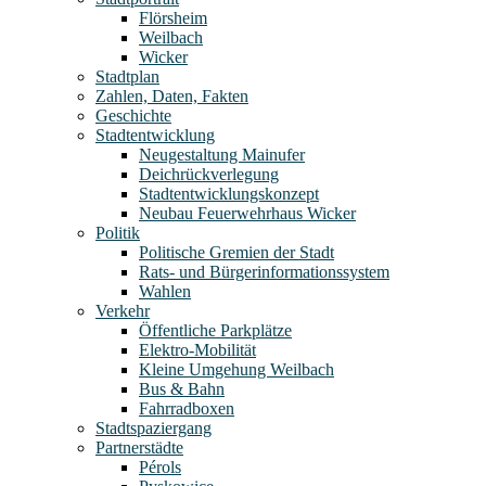
Flörsheim
Weilbach
Wicker
Stadtplan
Zahlen, Daten, Fakten
Geschichte
Stadtentwicklung
Neugestaltung Mainufer
Deichrückverlegung
Stadtentwicklungskonzept
Neubau Feuerwehrhaus Wicker
Politik
Politische Gremien der Stadt
Rats- und Bürgerinformationssystem
Wahlen
Verkehr
Öffentliche Parkplätze
Elektro-Mobilität
Kleine Umgehung Weilbach
Bus & Bahn
Fahrradboxen
Stadtspaziergang
Partnerstädte
Pérols