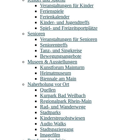
Veranstaltungen für Kinder
Ferienspiele
Ferienkalender
Kinder- und Jugendtreffs
Spiel- und Freizeitsportplätze
Senioren
Veranstaltungen für Senioren
Seniorentreffs
Tanz- und Singkreise
Bewegungsangebote
Museen & Ausstellungen
Kunstforum Mainturm
Heimatmuseum
Biennale am Main
Naherholung vor Ort
Quellen
Kurpark Bad Weilbach
Regionalpark Rhein-Main
Rad- und Wanderwege
Stadtparks
Kinderstreuobstwiesen
Audio Walks
Stadtspaziergang
Imagefilm