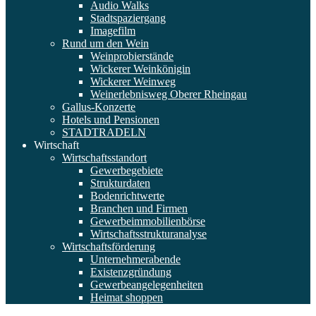
Audio Walks
Stadtspaziergang
Imagefilm
Rund um den Wein
Weinprobierstände
Wickerer Weinkönigin
Wickerer Weinweg
Weinerlebnisweg Oberer Rheingau
Gallus-Konzerte
Hotels und Pensionen
STADTRADELN
Wirtschaft
Wirtschaftsstandort
Gewerbegebiete
Strukturdaten
Bodenrichtwerte
Branchen und Firmen
Gewerbeimmobilienbörse
Wirtschaftsstrukturanalyse
Wirtschaftsförderung
Unternehmerabende
Existenzgründung
Gewerbeangelegenheiten
Heimat shoppen