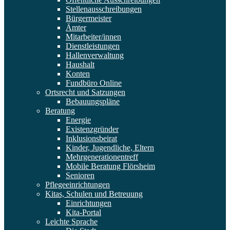
Stellenausschreibungen
Bürgermeister
Ämter
Mitarbeiter/innen
Dienstleistungen
Hallenverwaltung
Haushalt
Konten
Fundbüro Online
Ortsrecht und Satzungen
Bebauungspläne
Beratung
Energie
Existenzgründer
Inklusionsbeirat
Kinder, Jugendliche, Eltern
Mehrgenerationentreff
Mobile Beratung Flörsheim
Senioren
Pflegeeinrichtungen
Kitas, Schulen und Betreuung
Einrichtungen
Kita-Portal
Leichte Sprache