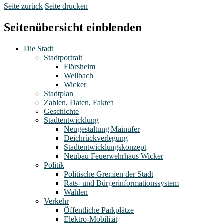
Seite zurück
Seite drucken
Seitenübersicht einblenden
Die Stadt
Stadtportrait
Flörsheim
Weilbach
Wicker
Stadtplan
Zahlen, Daten, Fakten
Geschichte
Stadtentwicklung
Neugestaltung Mainufer
Deichrückverlegung
Stadtentwicklungskonzept
Neubau Feuerwehrhaus Wicker
Politik
Politische Gremien der Stadt
Rats- und Bürgerinformationssystem
Wahlen
Verkehr
Öffentliche Parkplätze
Elektro-Mobilität