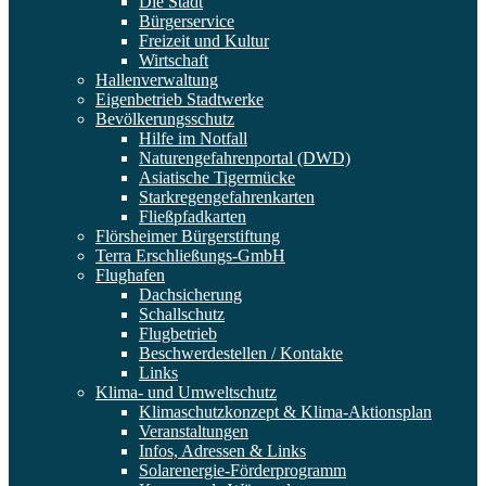
Die Stadt
Bürgerservice
Freizeit und Kultur
Wirtschaft
Hallenverwaltung
Eigenbetrieb Stadtwerke
Bevölkerungsschutz
Hilfe im Notfall
Naturengefahrenportal (DWD)
Asiatische Tigermücke
Starkregengefahrenkarten
Fließpfadkarten
Flörsheimer Bürgerstiftung
Terra Erschließungs-GmbH
Flughafen
Dachsicherung
Schallschutz
Flugbetrieb
Beschwerdestellen / Kontakte
Links
Klima- und Umweltschutz
Klimaschutzkonzept & Klima-Aktionsplan
Veranstaltungen
Infos, Adressen & Links
Solarenergie-Förderprogramm