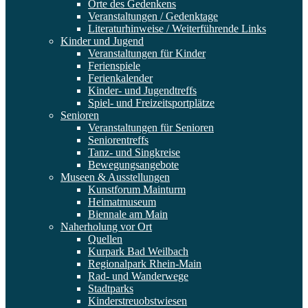
Orte des Gedenkens
Veranstaltungen / Gedenktage
Literaturhinweise / Weiterführende Links
Kinder und Jugend
Veranstaltungen für Kinder
Ferienspiele
Ferienkalender
Kinder- und Jugendtreffs
Spiel- und Freizeitsportplätze
Senioren
Veranstaltungen für Senioren
Seniorentreffs
Tanz- und Singkreise
Bewegungsangebote
Museen & Ausstellungen
Kunstforum Mainturm
Heimatmuseum
Biennale am Main
Naherholung vor Ort
Quellen
Kurpark Bad Weilbach
Regionalpark Rhein-Main
Rad- und Wanderwege
Stadtparks
Kinderstreuobstwiesen