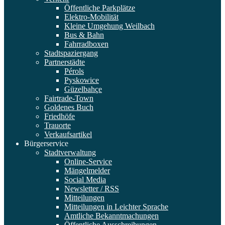
Öffentliche Parkplätze
Elektro-Mobilität
Kleine Umgehung Weilbach
Bus & Bahn
Fahrradboxen
Stadtspaziergang
Partnerstädte
Pérols
Pyskowice
Güzelbahçe
Fairtrade-Town
Goldenes Buch
Friedhöfe
Trauorte
Verkaufsartikel
Bürgerservice
Stadtverwaltung
Online-Service
Mängelmelder
Social Media
Newsletter / RSS
Mitteilungen
Mitteilungen in Leichter Sprache
Amtliche Bekanntmachungen
Öffentliche Ausschreibungen