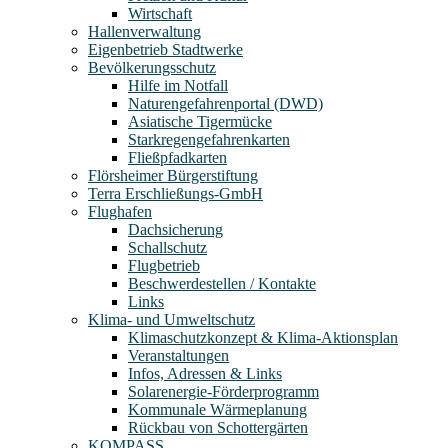
Wirtschaft
Hallenverwaltung
Eigenbetrieb Stadtwerke
Bevölkerungsschutz
Hilfe im Notfall
Naturengefahrenportal (DWD)
Asiatische Tigermücke
Starkregengefahrenkarten
Fließpfadkarten
Flörsheimer Bürgerstiftung
Terra Erschließungs-GmbH
Flughafen
Dachsicherung
Schallschutz
Flugbetrieb
Beschwerdestellen / Kontakte
Links
Klima- und Umweltschutz
Klimaschutzkonzept & Klima-Aktionsplan
Veranstaltungen
Infos, Adressen & Links
Solarenergie-Förderprogramm
Kommunale Wärmeplanung
Rückbau von Schottergärten
KOMPASS