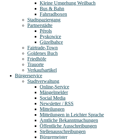
Kleine Umgehung Weilbach
Bus & Bahn
Fahrradboxen
Stadtspaziergang
Partnerstädte
Pérols
Pyskowice
Güzelbahçe
Fairtrade-Town
Goldenes Buch
Friedhöfe
Trauorte
Verkaufsartikel
Bürgerservice
Stadtverwaltung
Online-Service
Mängelmelder
Social Media
Newsletter / RSS
Mitteilungen
Mitteilungen in Leichter Sprache
Amtliche Bekanntmachungen
Öffentliche Ausschreibungen
Stellenausschreibungen
Bürgermeister