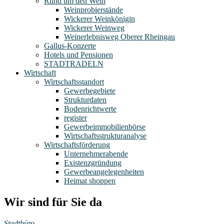
Rund um den Wein
Weinprobierstände
Wickerer Weinkönigin
Wickerer Weinweg
Weinerlebnisweg Oberer Rheingau
Gallus-Konzerte
Hotels und Pensionen
STADTRADELN
Wirtschaft
Wirtschaftsstandort
Gewerbegebiete
Strukturdaten
Bodenrichtwerte
register
Gewerbeimmobilienbörse
Wirtschaftsstrukturanalyse
Wirtschaftsförderung
Unternehmerabende
Existenzgründung
Gewerbeangelegenheiten
Heimat shoppen
Wir sind für Sie da
Stadtbüro