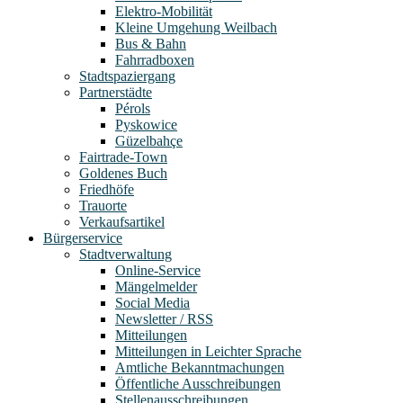
Elektro-Mobilität
Kleine Umgehung Weilbach
Bus & Bahn
Fahrradboxen
Stadtspaziergang
Partnerstädte
Pérols
Pyskowice
Güzelbahçe
Fairtrade-Town
Goldenes Buch
Friedhöfe
Trauorte
Verkaufsartikel
Bürgerservice
Stadtverwaltung
Online-Service
Mängelmelder
Social Media
Newsletter / RSS
Mitteilungen
Mitteilungen in Leichter Sprache
Amtliche Bekanntmachungen
Öffentliche Ausschreibungen
Stellenausschreibungen