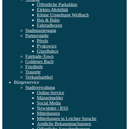
Öffentliche Parkplätze
Elektro-Mobilität
Kleine Umgehung Weilbach
Bus & Bahn
Fahrradboxen
Stadtspaziergang
Partnerstädte
Pérols
Pyskowice
Güzelbahçe
Fairtrade-Town
Goldenes Buch
Friedhöfe
Trauorte
Verkaufsartikel
Bürgerservice
Stadtverwaltung
Online-Service
Mängelmelder
Social Media
Newsletter / RSS
Mitteilungen
Mitteilungen in Leichter Sprache
Amtliche Bekanntmachungen
Öffentliche Ausschreibungen