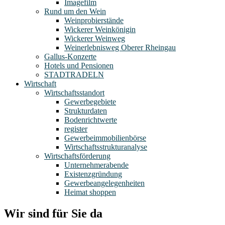
Imagefilm
Rund um den Wein
Weinprobierstände
Wickerer Weinkönigin
Wickerer Weinweg
Weinerlebnisweg Oberer Rheingau
Gallus-Konzerte
Hotels und Pensionen
STADTRADELN
Wirtschaft
Wirtschaftsstandort
Gewerbegebiete
Strukturdaten
Bodenrichtwerte
register
Gewerbeimmobilienbörse
Wirtschaftsstrukturanalyse
Wirtschaftsförderung
Unternehmerabende
Existenzgründung
Gewerbeangelegenheiten
Heimat shoppen
Wir sind für Sie da