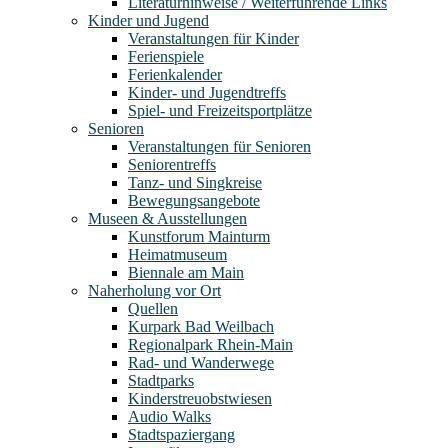
Literaturhinweise / Weiterführende Links
Kinder und Jugend
Veranstaltungen für Kinder
Ferienspiele
Ferienkalender
Kinder- und Jugendtreffs
Spiel- und Freizeitsportplätze
Senioren
Veranstaltungen für Senioren
Seniorentreffs
Tanz- und Singkreise
Bewegungsangebote
Museen & Ausstellungen
Kunstforum Mainturm
Heimatmuseum
Biennale am Main
Naherholung vor Ort
Quellen
Kurpark Bad Weilbach
Regionalpark Rhein-Main
Rad- und Wanderwege
Stadtparks
Kinderstreuobstwiesen
Audio Walks
Stadtspaziergang