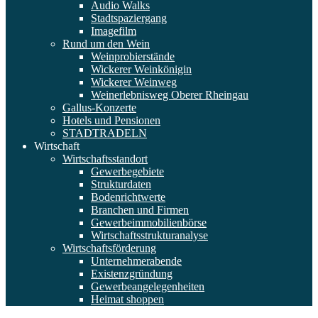
Audio Walks
Stadtspaziergang
Imagefilm
Rund um den Wein
Weinprobierstände
Wickerer Weinkönigin
Wickerer Weinweg
Weinerlebnisweg Oberer Rheingau
Gallus-Konzerte
Hotels und Pensionen
STADTRADELN
Wirtschaft
Wirtschaftsstandort
Gewerbegebiete
Strukturdaten
Bodenrichtwerte
Branchen und Firmen
Gewerbeimmobilienbörse
Wirtschaftsstrukturanalyse
Wirtschaftsförderung
Unternehmerabende
Existenzgründung
Gewerbeangelegenheiten
Heimat shoppen