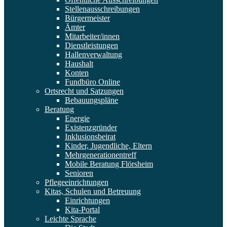
Stellenausschreibungen
Bürgermeister
Ämter
Mitarbeiter/innen
Dienstleistungen
Hallenverwaltung
Haushalt
Konten
Fundbüro Online
Ortsrecht und Satzungen
Bebauungspläne
Beratung
Energie
Existenzgründer
Inklusionsbeirat
Kinder, Jugendliche, Eltern
Mehrgenerationentreff
Mobile Beratung Flörsheim
Senioren
Pflegeeinrichtungen
Kitas, Schulen und Betreuung
Einrichtungen
Kita-Portal
Leichte Sprache