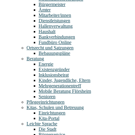
Bürgermeister
Ämter
Mitarbeiter/innen
Dienstleistungen
Hallenverwaltung
Haushalt
Bankverbindungen
Fundbüro Online
Ortsrecht und Satzungen
Bebauungspläne
Beratung
Energie
Existenzgründer
Inklusionsbeirat
Kinder, Jugendliche, Eltern
Mehrgenerationentreff
Mobile Beratung Flörsheim
Senioren
Pflegeeinrichtungen
Kitas, Schulen und Betreuung
Einrichtungen
Kita-Portal
Leichte Sprache
Die Stadt
Bürgerservice