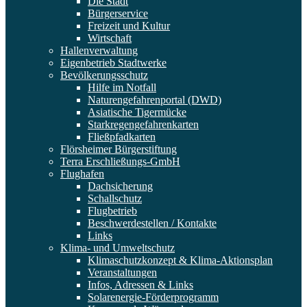
Die Stadt
Bürgerservice
Freizeit und Kultur
Wirtschaft
Hallenverwaltung
Eigenbetrieb Stadtwerke
Bevölkerungsschutz
Hilfe im Notfall
Naturengefahrenportal (DWD)
Asiatische Tigermücke
Starkregengefahrenkarten
Fließpfadkarten
Flörsheimer Bürgerstiftung
Terra Erschließungs-GmbH
Flughafen
Dachsicherung
Schallschutz
Flugbetrieb
Beschwerdestellen / Kontakte
Links
Klima- und Umweltschutz
Klimaschutzkonzept & Klima-Aktionsplan
Veranstaltungen
Infos, Adressen & Links
Solarenergie-Förderprogramm