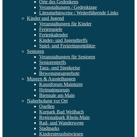
Orte des Gedenkens
Veranstaltungen / Gedenktage
Literaturhinweise / Weiterführende Links
Kinder und Jugend
Veranstaltungen für Kinder
Ferienspiele
Ferienkalender
Kinder- und Jugendtreffs
Spiel- und Freizeitsportplätze
Senioren
Veranstaltungen für Senioren
Seniorentreffs
Tanz- und Singkreise
Bewegungsangebote
Museen & Ausstellungen
Kunstforum Mainturm
Heimatmuseum
Biennale am Main
Naherholung vor Ort
Quellen
Kurpark Bad Weilbach
Regionalpark Rhein-Main
Rad- und Wanderwege
Stadtparks
Kinderstreuobstwiesen