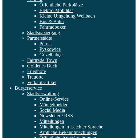
Öffentliche Parkplätze
Elektro-Mobilität
Kleine Umgehung Weilbach
Bus & Bahn
Fahrradboxen
Stadtspaziergang
Partnerstädte
Pérols
Pyskowice
Güzelbahçe
Fairtrade-Town
Goldenes Buch
Friedhöfe
Trauorte
Verkaufsartikel
Bürgerservice
Stadtverwaltung
Online-Service
Mängelmelder
Social Media
Newsletter / RSS
Mitteilungen
Mitteilungen in Leichter Sprache
Amtliche Bekanntmachungen
Öffentliche Ausschreibungen