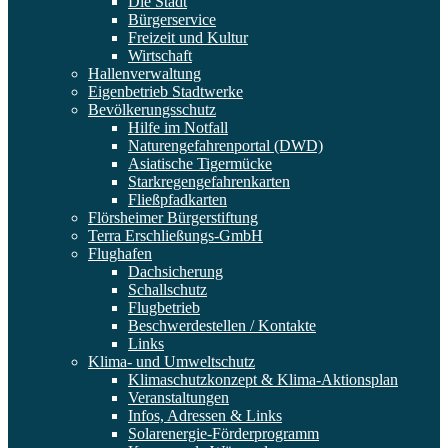
Die Stadt
Bürgerservice
Freizeit und Kultur
Wirtschaft
Hallenverwaltung
Eigenbetrieb Stadtwerke
Bevölkerungsschutz
Hilfe im Notfall
Naturengefahrenportal (DWD)
Asiatische Tigermücke
Starkregengefahrenkarten
Fließpfadkarten
Flörsheimer Bürgerstiftung
Terra Erschließungs-GmbH
Flughafen
Dachsicherung
Schallschutz
Flugbetrieb
Beschwerdestellen / Kontakte
Links
Klima- und Umweltschutz
Klimaschutzkonzept & Klima-Aktionsplan
Veranstaltungen
Infos, Adressen & Links
Solarenergie-Förderprogramm