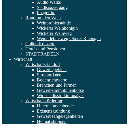
Audio Walks
Stadtspaziergang
Imagefilm
Rund um den Wein
Weinprobierstände
Wickerer Weinkönigin
Wickerer Weinweg
Weinerlebnisweg Oberer Rheingau
Gallus-Konzerte
Hotels und Pensionen
STADTRADELN
Wirtschaft
Wirtschaftsstandort
Gewerbegebiete
Strukturdaten
Bodenrichtwerte
Branchen und Firmen
Gewerbeimmobilienbörse
Wirtschaftsstrukturanalyse
Wirtschaftsförderung
Unternehmerabende
Existenzgründung
Gewerbeangelegenheiten
Heimat shoppen