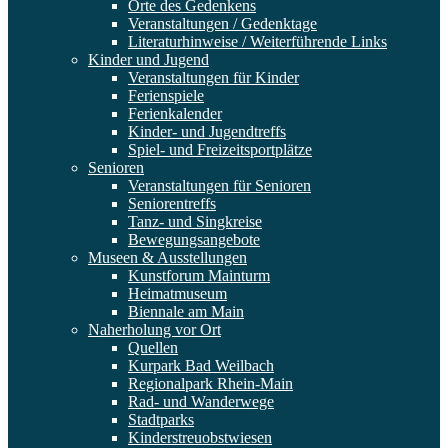
Orte des Gedenkens
Veranstaltungen / Gedenktage
Literaturhinweise / Weiterführende Links
Kinder und Jugend
Veranstaltungen für Kinder
Ferienspiele
Ferienkalender
Kinder- und Jugendtreffs
Spiel- und Freizeitsportplätze
Senioren
Veranstaltungen für Senioren
Seniorentreffs
Tanz- und Singkreise
Bewegungsangebote
Museen & Ausstellungen
Kunstforum Mainturm
Heimatmuseum
Biennale am Main
Naherholung vor Ort
Quellen
Kurpark Bad Weilbach
Regionalpark Rhein-Main
Rad- und Wanderwege
Stadtparks
Kinderstreuobstwiesen