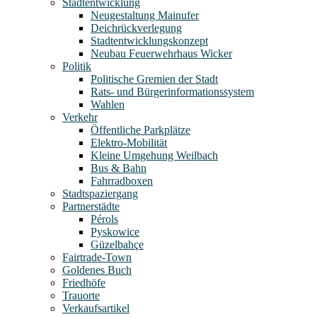
Stadtentwicklung
Neugestaltung Mainufer
Deichrückverlegung
Stadtentwicklungskonzept
Neubau Feuerwehrhaus Wicker
Politik
Politische Gremien der Stadt
Rats- und Bürgerinformationssystem
Wahlen
Verkehr
Öffentliche Parkplätze
Elektro-Mobilität
Kleine Umgehung Weilbach
Bus & Bahn
Fahrradboxen
Stadtspaziergang
Partnerstädte
Pérols
Pyskowice
Güzelbahçe
Fairtrade-Town
Goldenes Buch
Friedhöfe
Trauorte
Verkaufsartikel