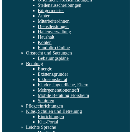
Stellenausschreibungen
Bürgermeister
Ämter
Mitarbeiter/innen
Dienstleistungen
Hallenverwaltung
Haushalt
Konten
Fundbüro Online
Ortsrecht und Satzungen
Bebauungspläne
Beratung
Energie
Existenzgründer
Inklusionsbeirat
Kinder, Jugendliche, Eltern
Mehrgenerationentreff
Mobile Beratung Flörsheim
Senioren
Pflegeeinrichtungen
Kitas, Schulen und Betreuung
Einrichtungen
Kita-Portal
Leichte Sprache