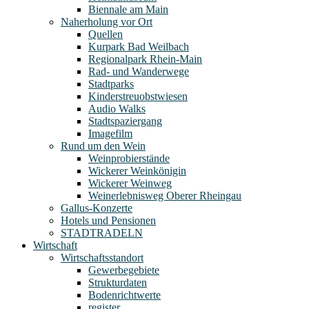
Biennale am Main
Naherholung vor Ort
Quellen
Kurpark Bad Weilbach
Regionalpark Rhein-Main
Rad- und Wanderwege
Stadtparks
Kinderstreuobstwiesen
Audio Walks
Stadtspaziergang
Imagefilm
Rund um den Wein
Weinprobierstände
Wickerer Weinkönigin
Wickerer Weinweg
Weinerlebnisweg Oberer Rheingau
Gallus-Konzerte
Hotels und Pensionen
STADTRADELN
Wirtschaft
Wirtschaftsstandort
Gewerbegebiete
Strukturdaten
Bodenrichtwerte
register