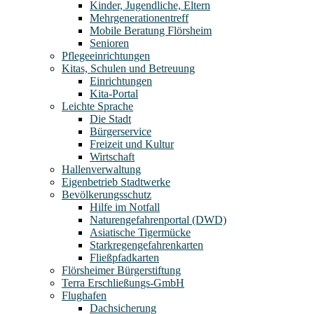
Kinder, Jugendliche, Eltern
Mehrgenerationentreff
Mobile Beratung Flörsheim
Senioren
Pflegeeinrichtungen
Kitas, Schulen und Betreuung
Einrichtungen
Kita-Portal
Leichte Sprache
Die Stadt
Bürgerservice
Freizeit und Kultur
Wirtschaft
Hallenverwaltung
Eigenbetrieb Stadtwerke
Bevölkerungsschutz
Hilfe im Notfall
Naturengefahrenportal (DWD)
Asiatische Tigermücke
Starkregengefahrenkarten
Fließpfadkarten
Flörsheimer Bürgerstiftung
Terra Erschließungs-GmbH
Flughafen
Dachsicherung