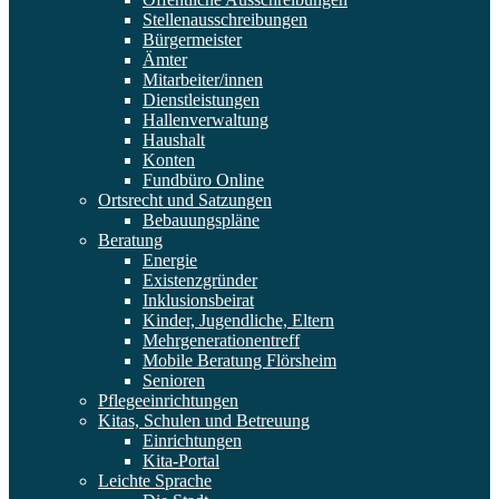
Stellenausschreibungen
Bürgermeister
Ämter
Mitarbeiter/innen
Dienstleistungen
Hallenverwaltung
Haushalt
Konten
Fundbüro Online
Ortsrecht und Satzungen
Bebauungspläne
Beratung
Energie
Existenzgründer
Inklusionsbeirat
Kinder, Jugendliche, Eltern
Mehrgenerationentreff
Mobile Beratung Flörsheim
Senioren
Pflegeeinrichtungen
Kitas, Schulen und Betreuung
Einrichtungen
Kita-Portal
Leichte Sprache