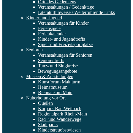
Orte des Gedenkens
Veranstaltungen / Gedenktage
Literaturhinweise / Weiterführende Links
Kinder und Jugend
Veranstaltungen für Kinder
Ferienspiele
Ferienkalender
Kinder- und Jugendtreffs
Spiel- und Freizeitsportplätze
Senioren
Veranstaltungen für Senioren
Seniorentreffs
Tanz- und Singkreise
Bewegungsangebote
Museen & Ausstellungen
Kunstforum Mainturm
Heimatmuseum
Biennale am Main
Naherholung vor Ort
Quellen
Kurpark Bad Weilbach
Regionalpark Rhein-Main
Rad- und Wanderwege
Stadtparks
Kinderstreuobstwiesen