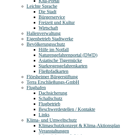
Kita-Portal
Leichte Sprache
Die Stadt
Bürgerservice
Freizeit und Kultur
Wirtschaft
Hallenverwaltung
Eigenbetrieb Stadtwerke
Bevölkerungsschutz
Hilfe im Notfall
Naturengefahrenportal (DWD)
Asiatische Tigermücke
Starkregengefahrenkarten
Fließpfadkarten
Flörsheimer Bürgerstiftung
Terra Erschließungs-GmbH
Flughafen
Dachsicherung
Schallschutz
Flugbetrieb
Beschwerdestellen / Kontakte
Links
Klima- und Umweltschutz
Klimaschutzkonzept & Klima-Aktionsplan
Veranstaltungen