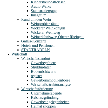
Kinderstreuobstwiesen
Audio Walks
Stadtspaziergang
Imagefilm
Rund um den Wein
Weinprobierstände
Wickerer Weinkönigin
Wickerer Weinweg
Weinerlebnisweg Oberer Rheingau
Gallus-Konzerte
Hotels und Pensionen
STADTRADELN
Wirtschaft
Wirtschaftsstandort
Gewerbegebiete
Strukturdaten
Bodenrichtwerte
register
Gewerbeimmobilienbörse
Wirtschaftsstrukturanalyse
Wirtschaftsförderung
Unternehmerabende
Existenzgründung
Gewerbeangelegenheiten
Heimat shoppen