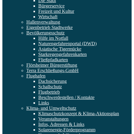
Die Stadt
Bürgerservice
Freizeit und Kultur
Wirtschaft
Hallenverwaltung
Eigenbetrieb Stadtwerke
Bevölkerungsschutz
Hilfe im Notfall
Naturengefahrenportal (DWD)
Asiatische Tigermücke
Starkregengefahrenkarten
Fließpfadkarten
Flörsheimer Bürgerstiftung
Terra Erschließungs-GmbH
Flughafen
Dachsicherung
Schallschutz
Flugbetrieb
Beschwerdestellen / Kontakte
Links
Klima- und Umweltschutz
Klimaschutzkonzept & Klima-Aktionsplan
Veranstaltungen
Infos, Adressen & Links
Solarenergie-Förderprogramm