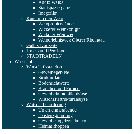
Audio Walks
Stadtspaziergang
Imagefilm
Rund um den Wein
Weinprobierstände
Wickerer Weinkönigin
Wickerer Weinweg
Weinerlebnisweg Oberer Rheingau
Gallus-Konzerte
Hotels und Pensionen
STADTRADELN
Wirtschaft
Wirtschaftsstandort
Gewerbegebiete
Strukturdaten
Bodenrichtwerte
Branchen und Firmen
Gewerbeimmobilienbörse
Wirtschaftsstrukturanalyse
Wirtschaftsförderung
Unternehmerabende
Existenzgründung
Gewerbeangelegenheiten
Heimat shoppen