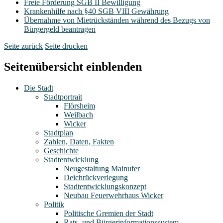
Freie Förderung SGB II Bewilligung
Krankenhilfe nach §40 SGB VIII Gewährung
Übernahme von Mietrückständen während des Bezugs von
Bürgergeld beantragen
Seite zurück
Seite drucken
Seitenübersicht einblenden
Die Stadt
Stadtportrait
Flörsheim
Weilbach
Wicker
Stadtplan
Zahlen, Daten, Fakten
Geschichte
Stadtentwicklung
Neugestaltung Mainufer
Deichrückverlegung
Stadtentwicklungskonzept
Neubau Feuerwehrhaus Wicker
Politik
Politische Gremien der Stadt
Rats- und Bürgerinformationssystem