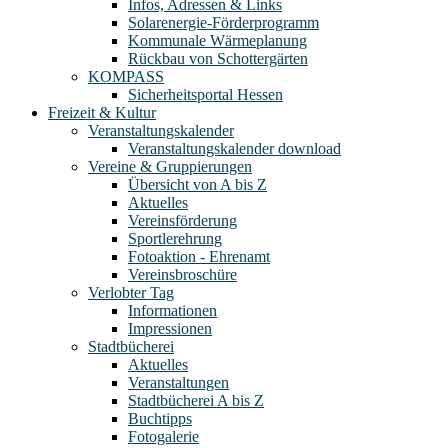
Infos, Adressen & Links
Solarenergie-Förderprogramm
Kommunale Wärmeplanung
Rückbau von Schottergärten
KOMPASS
Sicherheitsportal Hessen
Freizeit & Kultur
Veranstaltungskalender
Veranstaltungskalender download
Vereine & Gruppierungen
Übersicht von A bis Z
Aktuelles
Vereinsförderung
Sportlerehrung
Fotoaktion - Ehrenamt
Vereinsbroschüre
Verlobter Tag
Informationen
Impressionen
Stadtbücherei
Aktuelles
Veranstaltungen
Stadtbücherei A bis Z
Buchtipps
Fotogalerie