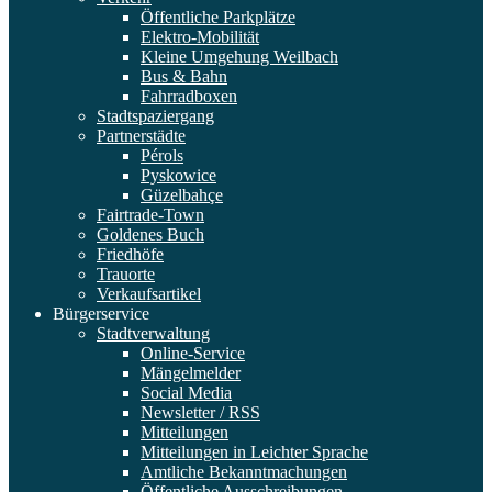
Öffentliche Parkplätze
Elektro-Mobilität
Kleine Umgehung Weilbach
Bus & Bahn
Fahrradboxen
Stadtspaziergang
Partnerstädte
Pérols
Pyskowice
Güzelbahçe
Fairtrade-Town
Goldenes Buch
Friedhöfe
Trauorte
Verkaufsartikel
Bürgerservice
Stadtverwaltung
Online-Service
Mängelmelder
Social Media
Newsletter / RSS
Mitteilungen
Mitteilungen in Leichter Sprache
Amtliche Bekanntmachungen
Öffentliche Ausschreibungen