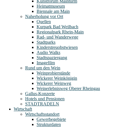
Kunstforum Mainturm
Heimatmuseum
Biennale am Main
Naherholung vor Ort
Quellen
Kurpark Bad Weilbach
Regionalpark Rhein-Main
Rad- und Wanderwege
Stadtparks
Kinderstreuobstwiesen
Audio Walks
Stadtspaziergang
Imagefilm
Rund um den Wein
Weinprobierstände
Wickerer Weinkönigin
Wickerer Weinweg
Weinerlebnisweg Oberer Rheingau
Gallus-Konzerte
Hotels und Pensionen
STADTRADELN
Wirtschaft
Wirtschaftsstandort
Gewerbegebiete
Strukturdaten