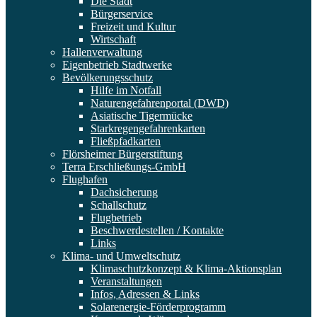
Die Stadt
Bürgerservice
Freizeit und Kultur
Wirtschaft
Hallenverwaltung
Eigenbetrieb Stadtwerke
Bevölkerungsschutz
Hilfe im Notfall
Naturengefahrenportal (DWD)
Asiatische Tigermücke
Starkregengefahrenkarten
Fließpfadkarten
Flörsheimer Bürgerstiftung
Terra Erschließungs-GmbH
Flughafen
Dachsicherung
Schallschutz
Flugbetrieb
Beschwerdestellen / Kontakte
Links
Klima- und Umweltschutz
Klimaschutzkonzept & Klima-Aktionsplan
Veranstaltungen
Infos, Adressen & Links
Solarenergie-Förderprogramm