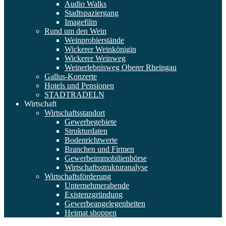
Audio Walks
Stadtspaziergang
Imagefilm
Rund um den Wein
Weinprobierstände
Wickerer Weinkönigin
Wickerer Weinweg
Weinerlebnisweg Oberer Rheingau
Gallus-Konzerte
Hotels und Pensionen
STADTRADELN
Wirtschaft
Wirtschaftsstandort
Gewerbegebiete
Strukturdaten
Bodenrichtwerte
Branchen und Firmen
Gewerbeimmobilienbörse
Wirtschaftsstrukturanalyse
Wirtschaftsförderung
Unternehmerabende
Existenzgründung
Gewerbeangelegenheiten
Heimat shoppen