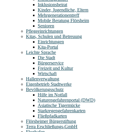
Inklusionsbeirat
Kinder, Jugendliche, Eltern
Mehrgenerationentreff
Mobile Beratung Flörsheim
Senioren
Pflegeeinrichtungen
Kitas, Schulen und Betreuung
Einrichtungen
Kita-Portal
Leichte Sprache
Die Stadt
Bürgerservice
Freizeit und Kultur
Wirtschaft
Hallenverwaltung
Eigenbetrieb Stadtwerke
Bevölkerungsschutz
Hilfe im Notfall
Naturengefahrenportal (DWD)
Asiatische Tigermücke
Starkregengefahrenkarten
Fließpfadkarten
Flörsheimer Bürgerstiftung
Terra Erschließungs-GmbH
Flughafen