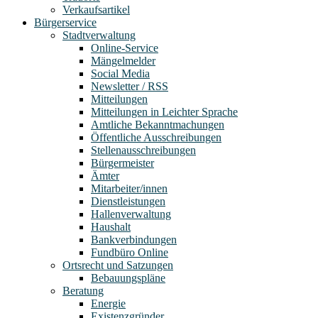
Verkaufsartikel
Bürgerservice
Stadtverwaltung
Online-Service
Mängelmelder
Social Media
Newsletter / RSS
Mitteilungen
Mitteilungen in Leichter Sprache
Amtliche Bekanntmachungen
Öffentliche Ausschreibungen
Stellenausschreibungen
Bürgermeister
Ämter
Mitarbeiter/innen
Dienstleistungen
Hallenverwaltung
Haushalt
Bankverbindungen
Fundbüro Online
Ortsrecht und Satzungen
Bebauungspläne
Beratung
Energie
Existenzgründer