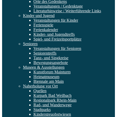
Orte des Gedenkens
Veranstaltungen / Gedenktage
Literaturhinweise / Weiterführende Links
Kinder und Jugend
Veranstaltungen für Kinder
Ferienspiele
Ferienkalender
Kinder- und Jugendtreffs
Spiel- und Freizeitsportplätze
Senioren
Veranstaltungen für Senioren
Seniorentreffs
Tanz- und Singkreise
Bewegungsangebote
Museen & Ausstellungen
Kunstforum Mainturm
Heimatmuseum
Biennale am Main
Naherholung vor Ort
Quellen
Kurpark Bad Weilbach
Regionalpark Rhein-Main
Rad- und Wanderwege
Stadtparks
Kinderstreuobstwiesen