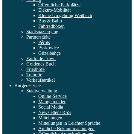
Öffentliche Parkplätze
Elektro-Mobilität
Kleine Umgehung Weilbach
Bus & Bahn
Fahrradboxen
Stadtspaziergang
Partnerstädte
Pérols
Pyskowice
Güzelbahçe
Fairtrade-Town
Goldenes Buch
Friedhöfe
Trauorte
Verkaufsartikel
Bürgerservice
Stadtverwaltung
Online-Service
Mängelmelder
Social Media
Newsletter / RSS
Mitteilungen
Mitteilungen in Leichter Sprache
Amtliche Bekanntmachungen
Öffentliche Ausschreibungen