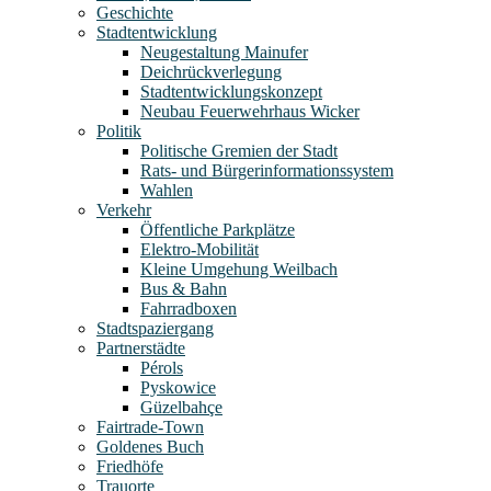
Geschichte
Stadtentwicklung
Neugestaltung Mainufer
Deichrückverlegung
Stadtentwicklungskonzept
Neubau Feuerwehrhaus Wicker
Politik
Politische Gremien der Stadt
Rats- und Bürgerinformationssystem
Wahlen
Verkehr
Öffentliche Parkplätze
Elektro-Mobilität
Kleine Umgehung Weilbach
Bus & Bahn
Fahrradboxen
Stadtspaziergang
Partnerstädte
Pérols
Pyskowice
Güzelbahçe
Fairtrade-Town
Goldenes Buch
Friedhöfe
Trauorte