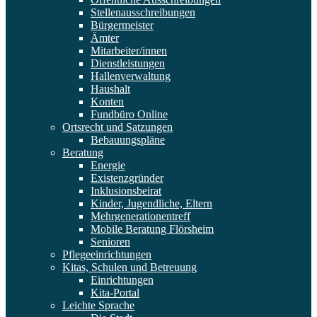
Stellenausschreibungen
Bürgermeister
Ämter
Mitarbeiter/innen
Dienstleistungen
Hallenverwaltung
Haushalt
Konten
Fundbüro Online
Ortsrecht und Satzungen
Bebauungspläne
Beratung
Energie
Existenzgründer
Inklusionsbeirat
Kinder, Jugendliche, Eltern
Mehrgenerationentreff
Mobile Beratung Flörsheim
Senioren
Pflegeeinrichtungen
Kitas, Schulen und Betreuung
Einrichtungen
Kita-Portal
Leichte Sprache