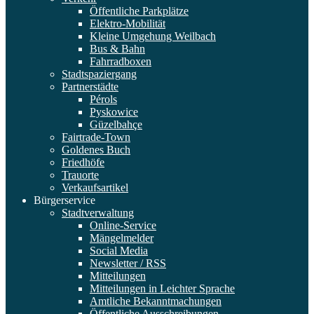
Öffentliche Parkplätze
Elektro-Mobilität
Kleine Umgehung Weilbach
Bus & Bahn
Fahrradboxen
Stadtspaziergang
Partnerstädte
Pérols
Pyskowice
Güzelbahçe
Fairtrade-Town
Goldenes Buch
Friedhöfe
Trauorte
Verkaufsartikel
Bürgerservice
Stadtverwaltung
Online-Service
Mängelmelder
Social Media
Newsletter / RSS
Mitteilungen
Mitteilungen in Leichter Sprache
Amtliche Bekanntmachungen
Öffentliche Ausschreibungen