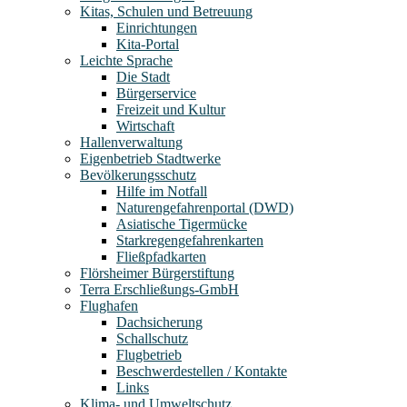
Kitas, Schulen und Betreuung
Einrichtungen
Kita-Portal
Leichte Sprache
Die Stadt
Bürgerservice
Freizeit und Kultur
Wirtschaft
Hallenverwaltung
Eigenbetrieb Stadtwerke
Bevölkerungsschutz
Hilfe im Notfall
Naturengefahrenportal (DWD)
Asiatische Tigermücke
Starkregengefahrenkarten
Fließpfadkarten
Flörsheimer Bürgerstiftung
Terra Erschließungs-GmbH
Flughafen
Dachsicherung
Schallschutz
Flugbetrieb
Beschwerdestellen / Kontakte
Links
Klima- und Umweltschutz