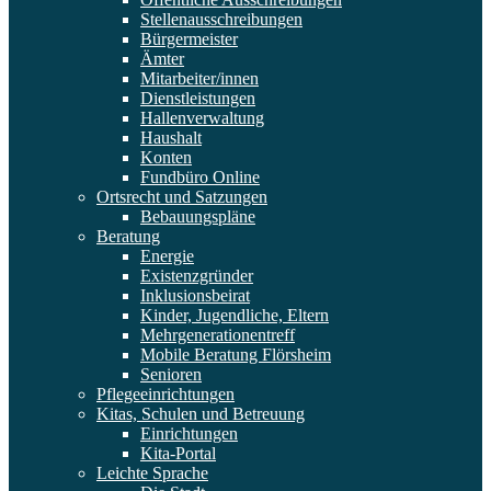
Stellenausschreibungen
Bürgermeister
Ämter
Mitarbeiter/innen
Dienstleistungen
Hallenverwaltung
Haushalt
Konten
Fundbüro Online
Ortsrecht und Satzungen
Bebauungspläne
Beratung
Energie
Existenzgründer
Inklusionsbeirat
Kinder, Jugendliche, Eltern
Mehrgenerationentreff
Mobile Beratung Flörsheim
Senioren
Pflegeeinrichtungen
Kitas, Schulen und Betreuung
Einrichtungen
Kita-Portal
Leichte Sprache