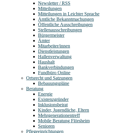
Newsletter / RSS
Mitteilungen
Mitteilungen in Leichter Sprache
Amtliche Bekanntmachungen
Öffentliche Ausschreibungen
Stellenausschreibungen
Bürgermeister
Ämter
Mitarbeiter/innen
Dienstleistungen
Hallenverwaltung
Haushalt
Bankverbindungen
Fundbüro Online
Ortsrecht und Satzungen
Bebauungspläne
Beratung
Energie
Existenzgründer
Inklusionsbeirat
Kinder, Jugendliche, Eltern
Mehrgenerationentreff
Mobile Beratung Flörsheim
Senioren
Pflegeeinrichtungen