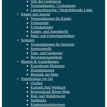
Orte des Gedenkens
Veranstaltungen / Gedenktage
Literaturhinweise / Weiterführende Links
Kinder und Jugend
Veranstaltungen für Kinder
Ferienspiele
Ferienkalender
Kinder- und Jugendtreffs
Spiel- und Freizeitsportplätze
Senioren
Veranstaltungen für Senioren
Seniorentreffs
Tanz- und Singkreise
Bewegungsangebote
Museen & Ausstellungen
Kunstforum Mainturm
Heimatmuseum
Biennale am Main
Naherholung vor Ort
Quellen
Kurpark Bad Weilbach
Regionalpark Rhein-Main
Rad- und Wanderwege
Stadtparks
Kinderstreuobstwiesen