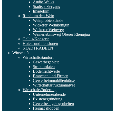
Audio Walks
Stadtspaziergang
Imagefilm
Rund um den Wein
Weinprobierstände
Wickerer Weinkönigin
Wickerer Weinweg
Weinerlebnisweg Oberer Rheingau
Gallus-Konzerte
Hotels und Pensionen
STADTRADELN
Wirtschaft
Wirtschaftsstandort
Gewerbegebiete
Strukturdaten
Bodenrichtwerte
Branchen und Firmen
Gewerbeimmobilienbörse
Wirtschaftsstrukturanalyse
Wirtschaftsförderung
Unternehmerabende
Existenzgründung
Gewerbeangelegenheiten
Heimat shoppen