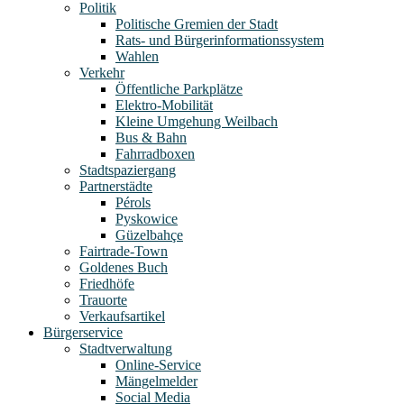
Politik
Politische Gremien der Stadt
Rats- und Bürgerinformationssystem
Wahlen
Verkehr
Öffentliche Parkplätze
Elektro-Mobilität
Kleine Umgehung Weilbach
Bus & Bahn
Fahrradboxen
Stadtspaziergang
Partnerstädte
Pérols
Pyskowice
Güzelbahçe
Fairtrade-Town
Goldenes Buch
Friedhöfe
Trauorte
Verkaufsartikel
Bürgerservice
Stadtverwaltung
Online-Service
Mängelmelder
Social Media