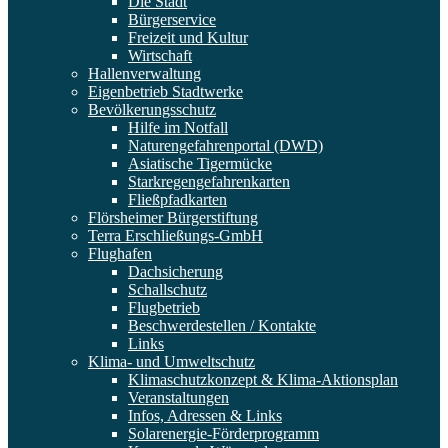
Die Stadt
Bürgerservice
Freizeit und Kultur
Wirtschaft
Hallenverwaltung
Eigenbetrieb Stadtwerke
Bevölkerungsschutz
Hilfe im Notfall
Naturengefahrenportal (DWD)
Asiatische Tigermücke
Starkregengefahrenkarten
Fließpfadkarten
Flörsheimer Bürgerstiftung
Terra Erschließungs-GmbH
Flughafen
Dachsicherung
Schallschutz
Flugbetrieb
Beschwerdestellen / Kontakte
Links
Klima- und Umweltschutz
Klimaschutzkonzept & Klima-Aktionsplan
Veranstaltungen
Infos, Adressen & Links
Solarenergie-Förderprogramm