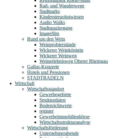
Regionalpark Rhein-Main
Rad- und Wanderwege
Stadtparks
Kinderstreuobstwiesen
Audio Walks
Stadtspaziergang
Imagefilm
Rund um den Wein
Weinprobierstände
Wickerer Weinkönigin
Wickerer Weinweg
Weinerlebnisweg Oberer Rheingau
Gallus-Konzerte
Hotels und Pensionen
STADTRADELN
Wirtschaft
Wirtschaftsstandort
Gewerbegebiete
Strukturdaten
Bodenrichtwerte
register
Gewerbeimmobilienbörse
Wirtschaftsstrukturanalyse
Wirtschaftsförderung
Unternehmerabende