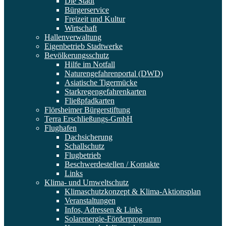
Die Stadt
Bürgerservice
Freizeit und Kultur
Wirtschaft
Hallenverwaltung
Eigenbetrieb Stadtwerke
Bevölkerungsschutz
Hilfe im Notfall
Naturengefahrenportal (DWD)
Asiatische Tigermücke
Starkregengefahrenkarten
Fließpfadkarten
Flörsheimer Bürgerstiftung
Terra Erschließungs-GmbH
Flughafen
Dachsicherung
Schallschutz
Flugbetrieb
Beschwerdestellen / Kontakte
Links
Klima- und Umweltschutz
Klimaschutzkonzept & Klima-Aktionsplan
Veranstaltungen
Infos, Adressen & Links
Solarenergie-Förderprogramm