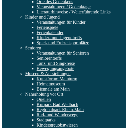
Orte des Gedenkens
Veranstaltungen / Gedenktage
Literaturhinweise / Weiterführende Links
Kinder und Jugend
Veranstaltungen für Kinder
Ferienspiele
Ferienkalender
Kinder- und Jugendtreffs
Spiel- und Freizeitsportplätze
Senioren
Veranstaltungen für Senioren
Seniorentreffs
Tanz- und Singkreise
Bewegungsangebote
Museen & Ausstellungen
Kunstforum Mainturm
Heimatmuseum
Biennale am Main
Naherholung vor Ort
Quellen
Kurpark Bad Weilbach
Regionalpark Rhein-Main
Rad- und Wanderwege
Stadtparks
Kinderstreuobstwiesen