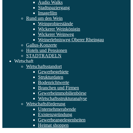
Audio Walks
Stadtspaziergang
Imagefilm
Rund um den Wein
Weinprobierstände
Wickerer Weinkönigin
Wickerer Weinweg
Weinerlebnisweg Oberer Rheingau
Gallus-Konzerte
Hotels und Pensionen
STADTRADELN
Wirtschaft
Wirtschaftsstandort
Gewerbegebiete
Strukturdaten
Bodenrichtwerte
Branchen und Firmen
Gewerbeimmobilienbörse
Wirtschaftsstrukturanalyse
Wirtschaftsförderung
Unternehmerabende
Existenzgründung
Gewerbeangelegenheiten
Heimat shoppen