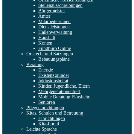
Stellenausschreibungen
Bürgermeister
Ämter
Mitarbeiter/innen
Dienstleistungen
Hallenverwaltung
Haushalt
Konten
Fundbüro Online
Ortsrecht und Satzungen
Bebauungspläne
Beratung
Energie
Existenzgründer
Inklusionsbeirat
Kinder, Jugendliche, Eltern
Mehrgenerationentreff
Mobile Beratung Flörsheim
Senioren
Pflegeeinrichtungen
Kitas, Schulen und Betreuung
Einrichtungen
Kita-Portal
Leichte Sprache