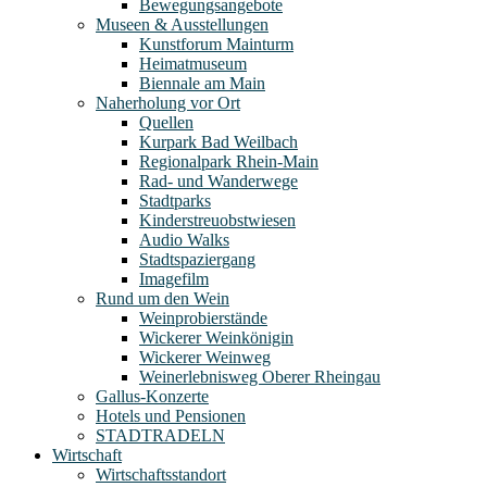
Bewegungsangebote
Museen & Ausstellungen
Kunstforum Mainturm
Heimatmuseum
Biennale am Main
Naherholung vor Ort
Quellen
Kurpark Bad Weilbach
Regionalpark Rhein-Main
Rad- und Wanderwege
Stadtparks
Kinderstreuobstwiesen
Audio Walks
Stadtspaziergang
Imagefilm
Rund um den Wein
Weinprobierstände
Wickerer Weinkönigin
Wickerer Weinweg
Weinerlebnisweg Oberer Rheingau
Gallus-Konzerte
Hotels und Pensionen
STADTRADELN
Wirtschaft
Wirtschaftsstandort