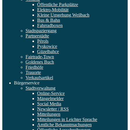
Öffentliche Parkplätze
Elektro-Mobilität
Kleine Umgehung Weilbach
Bus & Bahn
Fahrradboxen
Stadtspaziergang
Partnerstädte
Pérols
Pyskowice
Güzelbahçe
Fairtrade-Town
Goldenes Buch
Friedhöfe
Trauorte
Verkaufsartikel
Bürgerservice
Stadtverwaltung
Online-Service
Mängelmelder
Social Media
Newsletter / RSS
Mitteilungen
Mitteilungen in Leichter Sprache
Amtliche Bekanntmachungen
Öffentliche Ausschreibungen