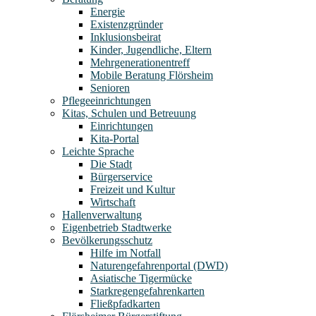
Energie
Existenzgründer
Inklusionsbeirat
Kinder, Jugendliche, Eltern
Mehrgenerationentreff
Mobile Beratung Flörsheim
Senioren
Pflegeeinrichtungen
Kitas, Schulen und Betreuung
Einrichtungen
Kita-Portal
Leichte Sprache
Die Stadt
Bürgerservice
Freizeit und Kultur
Wirtschaft
Hallenverwaltung
Eigenbetrieb Stadtwerke
Bevölkerungsschutz
Hilfe im Notfall
Naturengefahrenportal (DWD)
Asiatische Tigermücke
Starkregengefahrenkarten
Fließpfadkarten