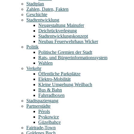
Stadtplan
Zahlen, Daten, Fakten
Geschichte
Stadtentwicklung
Neugestaltung Mainufer
Deichrückverlegung
Stadtentwicklungskonzept
Neubau Feuerwehrhaus Wicker
Politik
Politische Gremien der Stadt
Rats- und Bürgerinformationssystem
Wahlen
Verkehr
Öffentliche Parkplätze
Elektro-Mobilität
Kleine Umgehung Weilbach
Bus & Bahn
Fahrradboxen
Stadtspaziergang
Partnerstädte
Pérols
Pyskowice
Güzelbahçe
Fairtrade-Town
Goldenes Buch