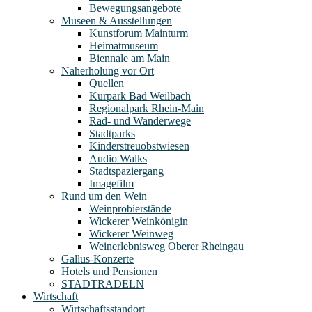
Bewegungsangebote
Museen & Ausstellungen
Kunstforum Mainturm
Heimatmuseum
Biennale am Main
Naherholung vor Ort
Quellen
Kurpark Bad Weilbach
Regionalpark Rhein-Main
Rad- und Wanderwege
Stadtparks
Kinderstreuobstwiesen
Audio Walks
Stadtspaziergang
Imagefilm
Rund um den Wein
Weinprobierstände
Wickerer Weinkönigin
Wickerer Weinweg
Weinerlebnisweg Oberer Rheingau
Gallus-Konzerte
Hotels und Pensionen
STADTRADELN
Wirtschaft
Wirtschaftsstandort