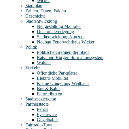
Wicker
Stadtplan
Zahlen, Daten, Fakten
Geschichte
Stadtentwicklung
Neugestaltung Mainufer
Deichrückverlegung
Stadtentwicklungskonzept
Neubau Feuerwehrhaus Wicker
Politik
Politische Gremien der Stadt
Rats- und Bürgerinformationssystem
Wahlen
Verkehr
Öffentliche Parkplätze
Elektro-Mobilität
Kleine Umgehung Weilbach
Bus & Bahn
Fahrradboxen
Stadtspaziergang
Partnerstädte
Pérols
Pyskowice
Güzelbahçe
Fairtrade-Town