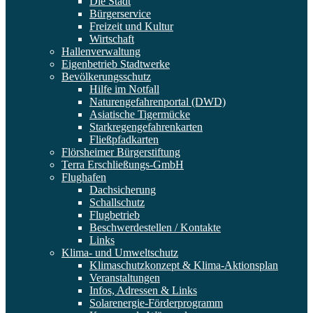
Die Stadt
Bürgerservice
Freizeit und Kultur
Wirtschaft
Hallenverwaltung
Eigenbetrieb Stadtwerke
Bevölkerungsschutz
Hilfe im Notfall
Naturengefahrenportal (DWD)
Asiatische Tigermücke
Starkregengefahrenkarten
Fließpfadkarten
Flörsheimer Bürgerstiftung
Terra Erschließungs-GmbH
Flughafen
Dachsicherung
Schallschutz
Flugbetrieb
Beschwerdestellen / Kontakte
Links
Klima- und Umweltschutz
Klimaschutzkonzept & Klima-Aktionsplan
Veranstaltungen
Infos, Adressen & Links
Solarenergie-Förderprogramm