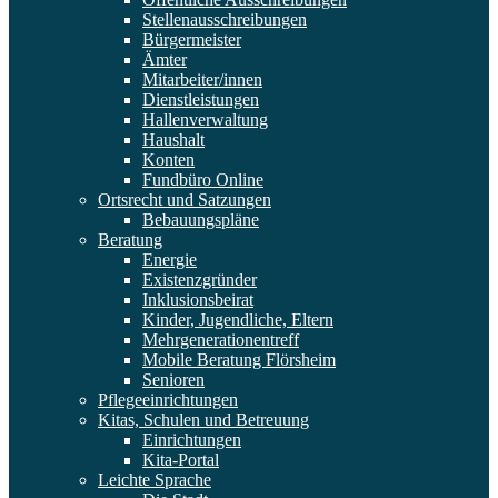
Stellenausschreibungen
Bürgermeister
Ämter
Mitarbeiter/innen
Dienstleistungen
Hallenverwaltung
Haushalt
Konten
Fundbüro Online
Ortsrecht und Satzungen
Bebauungspläne
Beratung
Energie
Existenzgründer
Inklusionsbeirat
Kinder, Jugendliche, Eltern
Mehrgenerationentreff
Mobile Beratung Flörsheim
Senioren
Pflegeeinrichtungen
Kitas, Schulen und Betreuung
Einrichtungen
Kita-Portal
Leichte Sprache