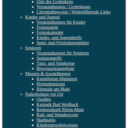
Orte des Gedenkens
Veranstaltungen / Gedenktage
Literaturhinweise / Weiterführende Links
Kinder und Jugend
Veranstaltungen für Kinder
Ferienspiele
Ferienkalender
Kinder- und Jugendtreffs
Spiel- und Freizeitsportplätze
Senioren
Veranstaltungen für Senioren
Seniorentreffs
Tanz- und Singkreise
Bewegungsangebote
Museen & Ausstellungen
Kunstforum Mainturm
Heimatmuseum
Biennale am Main
Naherholung vor Ort
Quellen
Kurpark Bad Weilbach
Regionalpark Rhein-Main
Rad- und Wanderwege
Stadtparks
Kinderstreuobstwiesen