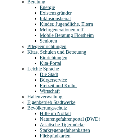
Beratung
Energie
Existenzgründer
Inklusionsbeirat
Kinder, Jugendliche, Eltern
Mehrgenerationentreff
Mobile Beratung Flörsheim
Senioren
Pflegeeinrichtungen
Kitas, Schulen und Betreuung
Einrichtungen
Kita-Portal
Leichte Sprache
Die Stadt
Bürgerservice
Freizeit und Kultur
Wirtschaft
Hallenverwaltung
Eigenbetrieb Stadtwerke
Bevölkerungsschutz
Hilfe im Notfall
Naturengefahrenportal (DWD)
Asiatische Tigermücke
Starkregengefahrenkarten
Fließpfadkarten