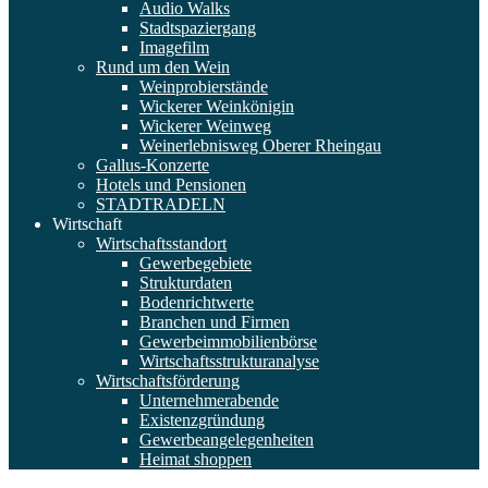
Audio Walks
Stadtspaziergang
Imagefilm
Rund um den Wein
Weinprobierstände
Wickerer Weinkönigin
Wickerer Weinweg
Weinerlebnisweg Oberer Rheingau
Gallus-Konzerte
Hotels und Pensionen
STADTRADELN
Wirtschaft
Wirtschaftsstandort
Gewerbegebiete
Strukturdaten
Bodenrichtwerte
Branchen und Firmen
Gewerbeimmobilienbörse
Wirtschaftsstrukturanalyse
Wirtschaftsförderung
Unternehmerabende
Existenzgründung
Gewerbeangelegenheiten
Heimat shoppen