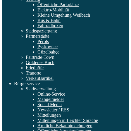
Öffentliche Parkplätze
Elektro-Mobilität
Kleine Umgehung Weilbach
Bus & Bahn
Fahrradboxen
Stadtspaziergang
Partnerstädte
Pérols
Pyskowice
Güzelbahçe
Fairtrade-Town
Goldenes Buch
Friedhöfe
Trauorte
Verkaufsartikel
Bürgerservice
Stadtverwaltung
Online-Service
Mängelmelder
Social Media
Newsletter / RSS
Mitteilungen
Mitteilungen in Leichter Sprache
Amtliche Bekanntmachungen
Öffentliche Ausschreibungen