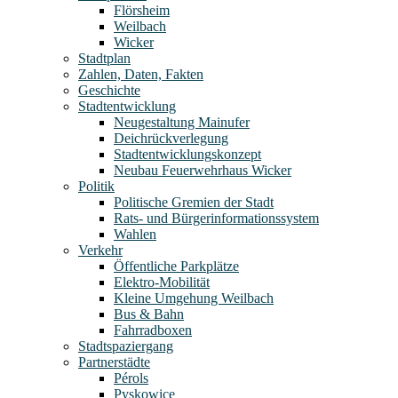
Flörsheim
Weilbach
Wicker
Stadtplan
Zahlen, Daten, Fakten
Geschichte
Stadtentwicklung
Neugestaltung Mainufer
Deichrückverlegung
Stadtentwicklungskonzept
Neubau Feuerwehrhaus Wicker
Politik
Politische Gremien der Stadt
Rats- und Bürgerinformationssystem
Wahlen
Verkehr
Öffentliche Parkplätze
Elektro-Mobilität
Kleine Umgehung Weilbach
Bus & Bahn
Fahrradboxen
Stadtspaziergang
Partnerstädte
Pérols
Pyskowice