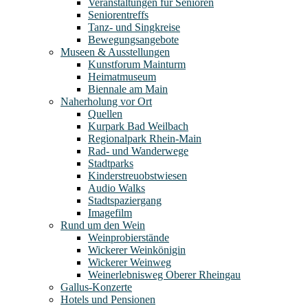
Veranstaltungen für Senioren
Seniorentreffs
Tanz- und Singkreise
Bewegungsangebote
Museen & Ausstellungen
Kunstforum Mainturm
Heimatmuseum
Biennale am Main
Naherholung vor Ort
Quellen
Kurpark Bad Weilbach
Regionalpark Rhein-Main
Rad- und Wanderwege
Stadtparks
Kinderstreuobstwiesen
Audio Walks
Stadtspaziergang
Imagefilm
Rund um den Wein
Weinprobierstände
Wickerer Weinkönigin
Wickerer Weinweg
Weinerlebnisweg Oberer Rheingau
Gallus-Konzerte
Hotels und Pensionen