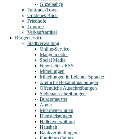
Güzelbahçe
Fairtrade-Town
Goldenes Buch
Friedhöfe
Trauorte
Verkaufsartikel
Bürgerservice
Stadtverwaltung
Online-Service
Mängelmelder
Social Media
Newsletter / RSS
Mitteilungen
Mitteilungen in Leichter Sprache
Amtliche Bekanntmachungen
Öffentliche Ausschreibungen
Stellenausschreibungen
Bürgermeister
Ämter
Mitarbeiter/innen
Dienstleistungen
Hallenverwaltung
Haushalt
Bankverbindungen
Fundbüro Online