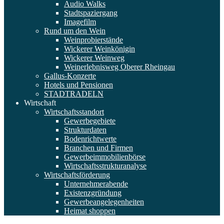
Audio Walks
Stadtspaziergang
Imagefilm
Rund um den Wein
Weinprobierstände
Wickerer Weinkönigin
Wickerer Weinweg
Weinerlebnisweg Oberer Rheingau
Gallus-Konzerte
Hotels und Pensionen
STADTRADELN
Wirtschaft
Wirtschaftsstandort
Gewerbegebiete
Strukturdaten
Bodenrichtwerte
Branchen und Firmen
Gewerbeimmobilienbörse
Wirtschaftsstrukturanalyse
Wirtschaftsförderung
Unternehmerabende
Existenzgründung
Gewerbeangelegenheiten
Heimat shoppen