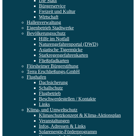
Die Stadt
Bürgerservice
Freizeit und Kultur
Wirtschaft
Hallenverwaltung
Eigenbetrieb Stadtwerke
Bevölkerungsschutz
Hilfe im Notfall
Naturengefahrenportal (DWD)
Asiatische Tigermücke
Starkregengefahrenkarten
Fließpfadkarten
Flörsheimer Bürgerstiftung
Terra Erschließungs-GmbH
Flughafen
Dachsicherung
Schallschutz
Flugbetrieb
Beschwerdestellen / Kontakte
Links
Klima- und Umweltschutz
Klimaschutzkonzept & Klima-Aktionsplan
Veranstaltungen
Infos, Adressen & Links
Solarenergie-Förderprogramm