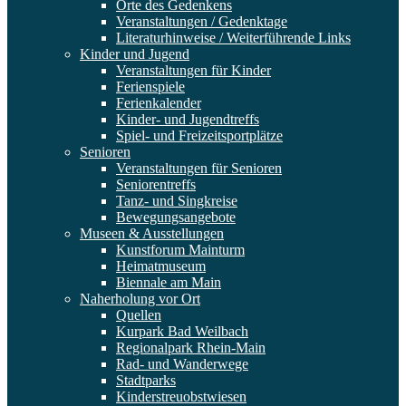
Orte des Gedenkens
Veranstaltungen / Gedenktage
Literaturhinweise / Weiterführende Links
Kinder und Jugend
Veranstaltungen für Kinder
Ferienspiele
Ferienkalender
Kinder- und Jugendtreffs
Spiel- und Freizeitsportplätze
Senioren
Veranstaltungen für Senioren
Seniorentreffs
Tanz- und Singkreise
Bewegungsangebote
Museen & Ausstellungen
Kunstforum Mainturm
Heimatmuseum
Biennale am Main
Naherholung vor Ort
Quellen
Kurpark Bad Weilbach
Regionalpark Rhein-Main
Rad- und Wanderwege
Stadtparks
Kinderstreuobstwiesen