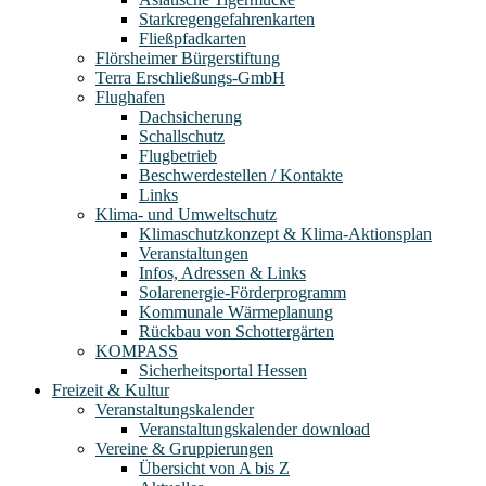
Starkregengefahrenkarten
Fließpfadkarten
Flörsheimer Bürgerstiftung
Terra Erschließungs-GmbH
Flughafen
Dachsicherung
Schallschutz
Flugbetrieb
Beschwerdestellen / Kontakte
Links
Klima- und Umweltschutz
Klimaschutzkonzept & Klima-Aktionsplan
Veranstaltungen
Infos, Adressen & Links
Solarenergie-Förderprogramm
Kommunale Wärmeplanung
Rückbau von Schottergärten
KOMPASS
Sicherheitsportal Hessen
Freizeit & Kultur
Veranstaltungskalender
Veranstaltungskalender download
Vereine & Gruppierungen
Übersicht von A bis Z