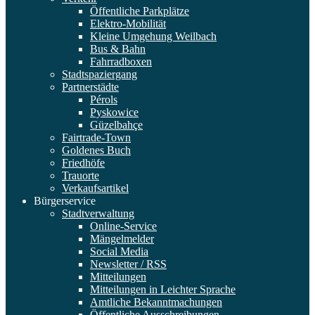
Öffentliche Parkplätze
Elektro-Mobilität
Kleine Umgehung Weilbach
Bus & Bahn
Fahrradboxen
Stadtspaziergang
Partnerstädte
Pérols
Pyskowice
Güzelbahçe
Fairtrade-Town
Goldenes Buch
Friedhöfe
Trauorte
Verkaufsartikel
Bürgerservice
Stadtverwaltung
Online-Service
Mängelmelder
Social Media
Newsletter / RSS
Mitteilungen
Mitteilungen in Leichter Sprache
Amtliche Bekanntmachungen
Öffentliche Ausschreibungen