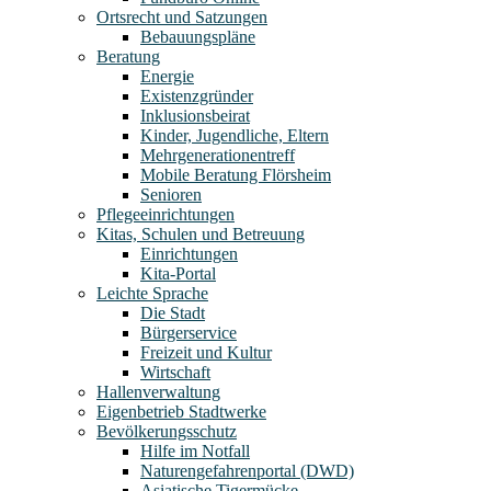
Ortsrecht und Satzungen
Bebauungspläne
Beratung
Energie
Existenzgründer
Inklusionsbeirat
Kinder, Jugendliche, Eltern
Mehrgenerationentreff
Mobile Beratung Flörsheim
Senioren
Pflegeeinrichtungen
Kitas, Schulen und Betreuung
Einrichtungen
Kita-Portal
Leichte Sprache
Die Stadt
Bürgerservice
Freizeit und Kultur
Wirtschaft
Hallenverwaltung
Eigenbetrieb Stadtwerke
Bevölkerungsschutz
Hilfe im Notfall
Naturengefahrenportal (DWD)
Asiatische Tigermücke