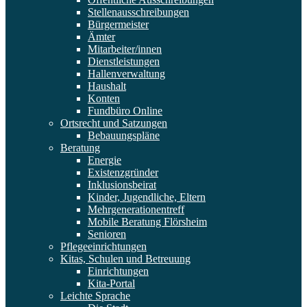
Stellenausschreibungen
Bürgermeister
Ämter
Mitarbeiter/innen
Dienstleistungen
Hallenverwaltung
Haushalt
Konten
Fundbüro Online
Ortsrecht und Satzungen
Bebauungspläne
Beratung
Energie
Existenzgründer
Inklusionsbeirat
Kinder, Jugendliche, Eltern
Mehrgenerationentreff
Mobile Beratung Flörsheim
Senioren
Pflegeeinrichtungen
Kitas, Schulen und Betreuung
Einrichtungen
Kita-Portal
Leichte Sprache