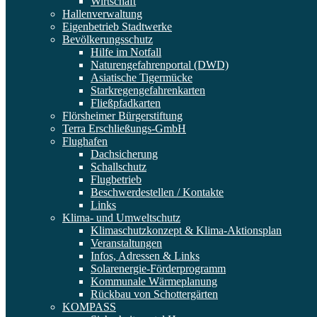
Wirtschaft
Hallenverwaltung
Eigenbetrieb Stadtwerke
Bevölkerungsschutz
Hilfe im Notfall
Naturengefahrenportal (DWD)
Asiatische Tigermücke
Starkregengefahrenkarten
Fließpfadkarten
Flörsheimer Bürgerstiftung
Terra Erschließungs-GmbH
Flughafen
Dachsicherung
Schallschutz
Flugbetrieb
Beschwerdestellen / Kontakte
Links
Klima- und Umweltschutz
Klimaschutzkonzept & Klima-Aktionsplan
Veranstaltungen
Infos, Adressen & Links
Solarenergie-Förderprogramm
Kommunale Wärmeplanung
Rückbau von Schottergärten
KOMPASS