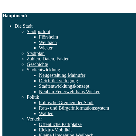
Hauptmenü
Die Stadt
Stadtportrait
Flörsheim
Weilbach
Wicker
Stadtplan
Zahlen, Daten, Fakten
Geschichte
Stadtentwicklung
Neugestaltung Mainufer
Deichrückverlegung
Stadtentwicklungskonzept
Neubau Feuerwehrhaus Wicker
Politik
Politische Gremien der Stadt
Rats- und Bürgerinformationssystem
Wahlen
Verkehr
Öffentliche Parkplätze
Elektro-Mobilität
Kleine Umgehung Weilbach