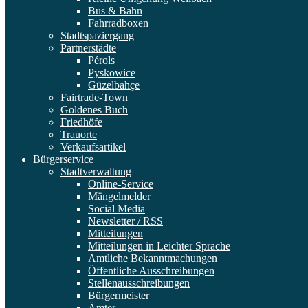
Bus & Bahn
Fahrradboxen
Stadtspaziergang
Partnerstädte
Pérols
Pyskowice
Güzelbahçe
Fairtrade-Town
Goldenes Buch
Friedhöfe
Trauorte
Verkaufsartikel
Bürgerservice
Stadtverwaltung
Online-Service
Mängelmelder
Social Media
Newsletter / RSS
Mitteilungen
Mitteilungen in Leichter Sprache
Amtliche Bekanntmachungen
Öffentliche Ausschreibungen
Stellenausschreibungen
Bürgermeister
Ämter