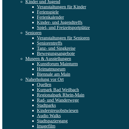
Kinder und Jugend
Veranstaltungen für Kinder
Ferienspiele
Ferienkalender
Kinder- und Jugendtreffs
Spiel- und Freizeitsportplätze
Senioren
Veranstaltungen für Senioren
Seniorentreffs
Tanz- und Singkreise
Bewegungsangebote
Museen & Ausstellungen
Kunstforum Mainturm
Heimatmuseum
Biennale am Main
Naherholung vor Ort
Quellen
Kurpark Bad Weilbach
Regionalpark Rhein-Main
Rad- und Wanderwege
Stadtparks
Kinderstreuobstwiesen
Audio Walks
Stadtspaziergang
Imagefilm