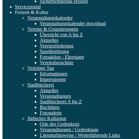
Sicherheitsportal Hessen
Serviceportal
Freizeit & Kultur
Veranstaltungskalender
Veranstaltungskalender download
Vereine & Gruppierungen
Übersicht von A bis Z
Aktuelles
Vereinsförderung
Sportlerehrung
Fotoaktion - Ehrenamt
Vereinsbroschüre
Verlobter Tag
Informationen
Impressionen
Stadtbücherei
Aktuelles
Veranstaltungen
Stadtbücherei A bis Z
Buchtipps
Fotogalerie
Jüdisches Kulturgut
Orte des Gedenkens
Veranstaltungen / Gedenktage
Literaturhinweise / Weiterführende Links