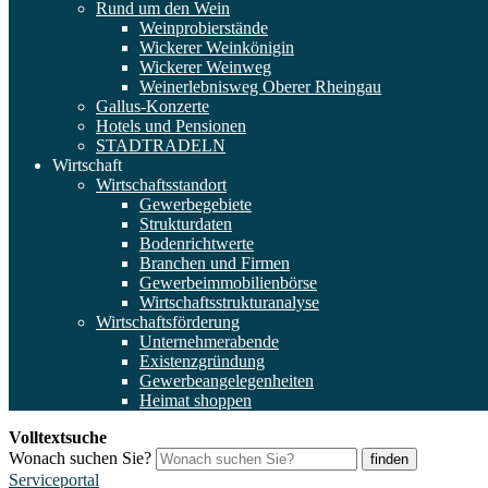
Rund um den Wein
Weinprobierstände
Wickerer Weinkönigin
Wickerer Weinweg
Weinerlebnisweg Oberer Rheingau
Gallus-Konzerte
Hotels und Pensionen
STADTRADELN
Wirtschaft
Wirtschaftsstandort
Gewerbegebiete
Strukturdaten
Bodenrichtwerte
Branchen und Firmen
Gewerbeimmobilienbörse
Wirtschaftsstrukturanalyse
Wirtschaftsförderung
Unternehmerabende
Existenzgründung
Gewerbeangelegenheiten
Heimat shoppen
Volltextsuche
Wonach suchen Sie?
finden
Serviceportal