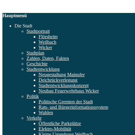
Hauptmenü
Die Stadt
Stadtportrait
Flörsheim
Weilbach
Wicker
Stadtplan
Zahlen, Daten, Fakten
Geschichte
Stadtentwicklung
Neugestaltung Mainufer
Deichrückverlegung
Stadtentwicklungskonzept
Neubau Feuerwehrhaus Wicker
Politik
Politische Gremien der Stadt
Rats- und Bürgerinformationssystem
Wahlen
Verkehr
Öffentliche Parkplätze
Elektro-Mobilität
Kleine Umgehung Weilbach