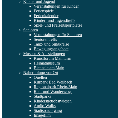
Kinder und Jugend
Veranstaltungen für Kinder
Ferienspiele
Ferienkalender
Kinder- und Jugendtreffs
Spiel- und Freizeitsportplätze
Senioren
Veranstaltungen für Senioren
Seniorentreffs
Tanz- und Singkreise
Bewegungsangebote
Museen & Ausstellungen
Kunstforum Mainturm
Heimatmuseum
Biennale am Main
Naherholung vor Ort
Quellen
Kurpark Bad Weilbach
Regionalpark Rhein-Main
Rad- und Wanderwege
Stadtparks
Kinderstreuobstwiesen
Audio Walks
Stadtspaziergang
Imagefilm