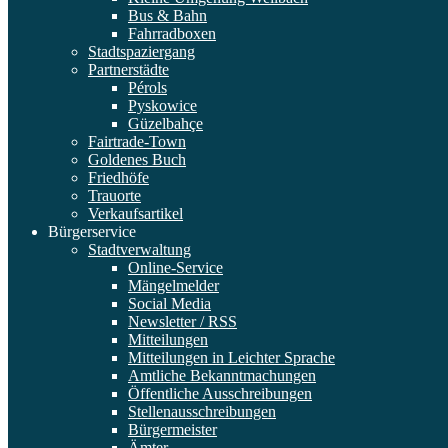
Bus & Bahn
Fahrradboxen
Stadtspaziergang
Partnerstädte
Pérols
Pyskowice
Güzelbahçe
Fairtrade-Town
Goldenes Buch
Friedhöfe
Trauorte
Verkaufsartikel
Bürgerservice
Stadtverwaltung
Online-Service
Mängelmelder
Social Media
Newsletter / RSS
Mitteilungen
Mitteilungen in Leichter Sprache
Amtliche Bekanntmachungen
Öffentliche Ausschreibungen
Stellenausschreibungen
Bürgermeister
Ämter