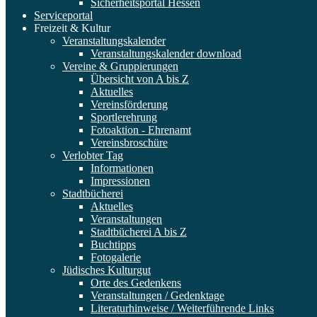
Sicherheitsportal Hessen
Serviceportal
Freizeit & Kultur
Veranstaltungskalender
Veranstaltungskalender download
Vereine & Gruppierungen
Übersicht von A bis Z
Aktuelles
Vereinsförderung
Sportlerehrung
Fotoaktion - Ehrenamt
Vereinsbroschüre
Verlobter Tag
Informationen
Impressionen
Stadtbücherei
Aktuelles
Veranstaltungen
Stadtbücherei A bis Z
Buchtipps
Fotogalerie
Jüdisches Kulturgut
Orte des Gedenkens
Veranstaltungen / Gedenktage
Literaturhinweise / Weiterführende Links