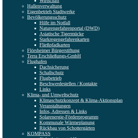
Wirtschaft
Hallenverwaltung
Eigenbetrieb Stadtwerke
Bevölkerungsschutz
Hilfe im Notfall
Naturengefahrenportal (DWD)
Asiatische Tigermücke
Starkregengefahrenkarten
Fließpfadkarten
Flörsheimer Bürgerstiftung
Terra Erschließungs-GmbH
Flughafen
Dachsicherung
Schallschutz
Flugbetrieb
Beschwerdestellen / Kontakte
Links
Klima- und Umweltschutz
Klimaschutzkonzept & Klima-Aktionsplan
Veranstaltungen
Infos, Adressen & Links
Solarenergie-Förderprogramm
Kommunale Wärmeplanung
Rückbau von Schottergärten
KOMPASS