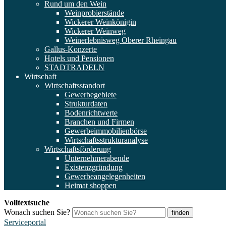
Rund um den Wein
Weinprobierstände
Wickerer Weinkönigin
Wickerer Weinweg
Weinerlebnisweg Oberer Rheingau
Gallus-Konzerte
Hotels und Pensionen
STADTRADELN
Wirtschaft
Wirtschaftsstandort
Gewerbegebiete
Strukturdaten
Bodenrichtwerte
Branchen und Firmen
Gewerbeimmobilienbörse
Wirtschaftsstrukturanalyse
Wirtschaftsförderung
Unternehmerabende
Existenzgründung
Gewerbeangelegenheiten
Heimat shoppen
Volltextsuche
Wonach suchen Sie?
finden
Serviceportal