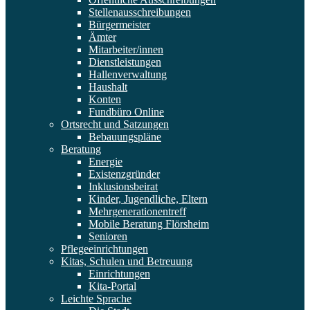
Stellenausschreibungen
Bürgermeister
Ämter
Mitarbeiter/innen
Dienstleistungen
Hallenverwaltung
Haushalt
Konten
Fundbüro Online
Ortsrecht und Satzungen
Bebauungspläne
Beratung
Energie
Existenzgründer
Inklusionsbeirat
Kinder, Jugendliche, Eltern
Mehrgenerationentreff
Mobile Beratung Flörsheim
Senioren
Pflegeeinrichtungen
Kitas, Schulen und Betreuung
Einrichtungen
Kita-Portal
Leichte Sprache