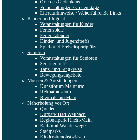
Orte des Gedenkens
Veranstaltungen / Gedenktage
Literaturhinweise / Weiterführende Links
Kinder und Jugend
Veranstaltungen für Kinder
Ferienspiele
Ferienkalender
Kinder- und Jugendtreffs
Spiel- und Freizeitsportplätze
Senioren
Veranstaltungen für Senioren
Seniorentreffs
Tanz- und Singkreise
Bewegungsangebote
Museen & Ausstellungen
Kunstforum Mainturm
Heimatmuseum
Biennale am Main
Naherholung vor Ort
Quellen
Kurpark Bad Weilbach
Regionalpark Rhein-Main
Rad- und Wanderwege
Stadtparks
Kinderstreuobstwiesen