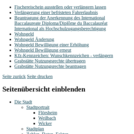
Fischereischein ausstellen oder verlängern lassen
Verlängerung einer befristeten Fahrerlaubnis
Beantragung der Anerkennung des International
Baccalaureate Diploma/Diplôme du Baccalauréat
International als Hochschulzugangsberechtigung
Wohngeld
Wohngeld Änderung
Wohngeld Bewilligung einer Erhöhung
Wohngeld Bewilligung erneut
Kfz-Kennzeichen: Wunschkennzeichen - verlängern
Grabstätte Nutzungsrechte übertragen
Grabstätte Nutzungsrechte beantragen
Seite zurück
Seite drucken
Seitenübersicht einblenden
Die Stadt
Stadtportrait
Flörsheim
Weilbach
Wicker
Stadtplan