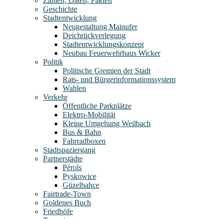
Zahlen, Daten, Fakten
Geschichte
Stadtentwicklung
Neugestaltung Mainufer
Deichrückverlegung
Stadtentwicklungskonzept
Neubau Feuerwehrhaus Wicker
Politik
Politische Gremien der Stadt
Rats- und Bürgerinformationssystem
Wahlen
Verkehr
Öffentliche Parkplätze
Elektro-Mobilität
Kleine Umgehung Weilbach
Bus & Bahn
Fahrradboxen
Stadtspaziergang
Partnerstädte
Pérols
Pyskowice
Güzelbahçe
Fairtrade-Town
Goldenes Buch
Friedhöfe