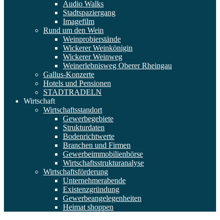
Audio Walks
Stadtspaziergang
Imagefilm
Rund um den Wein
Weinprobierstände
Wickerer Weinkönigin
Wickerer Weinweg
Weinerlebnisweg Oberer Rheingau
Gallus-Konzerte
Hotels und Pensionen
STADTRADELN
Wirtschaft
Wirtschaftsstandort
Gewerbegebiete
Strukturdaten
Bodenrichtwerte
Branchen und Firmen
Gewerbeimmobilienbörse
Wirtschaftsstrukturanalyse
Wirtschaftsförderung
Unternehmerabende
Existenzgründung
Gewerbeangelegenheiten
Heimat shoppen