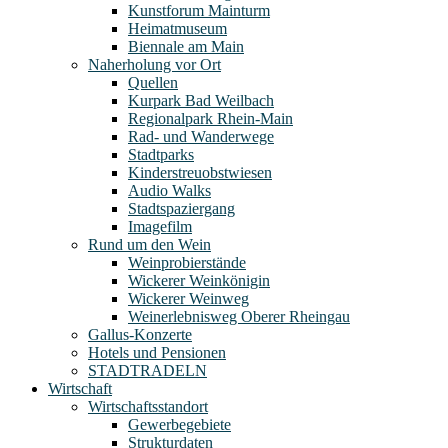
Kunstforum Mainturm
Heimatmuseum
Biennale am Main
Naherholung vor Ort
Quellen
Kurpark Bad Weilbach
Regionalpark Rhein-Main
Rad- und Wanderwege
Stadtparks
Kinderstreuobstwiesen
Audio Walks
Stadtspaziergang
Imagefilm
Rund um den Wein
Weinprobierstände
Wickerer Weinkönigin
Wickerer Weinweg
Weinerlebnisweg Oberer Rheingau
Gallus-Konzerte
Hotels und Pensionen
STADTRADELN
Wirtschaft
Wirtschaftsstandort
Gewerbegebiete
Strukturdaten