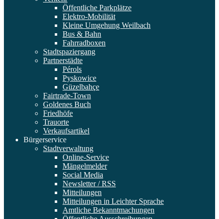
Öffentliche Parkplätze
Elektro-Mobilität
Kleine Umgehung Weilbach
Bus & Bahn
Fahrradboxen
Stadtspaziergang
Partnerstädte
Pérols
Pyskowice
Güzelbahçe
Fairtrade-Town
Goldenes Buch
Friedhöfe
Trauorte
Verkaufsartikel
Bürgerservice
Stadtverwaltung
Online-Service
Mängelmelder
Social Media
Newsletter / RSS
Mitteilungen
Mitteilungen in Leichter Sprache
Amtliche Bekanntmachungen
Öffentliche Ausschreibungen