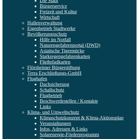
Die Stadt
Bürgerservice
Freizeit und Kultur
Wirtschaft
Hallenverwaltung
Eigenbetrieb Stadtwerke
Bevölkerungsschutz
Hilfe im Notfall
Naturengefahrenportal (DWD)
Asiatische Tigermücke
Starkregengefahrenkarten
Fließpfadkarten
Flörsheimer Bürgerstiftung
Terra Erschließungs-GmbH
Flughafen
Dachsicherung
Schallschutz
Flugbetrieb
Beschwerdestellen / Kontakte
Links
Klima- und Umweltschutz
Klimaschutzkonzept & Klima-Aktionsplan
Veranstaltungen
Infos, Adressen & Links
Solarenergie-Förderprogramm