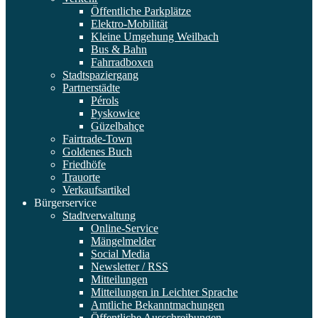
Öffentliche Parkplätze
Elektro-Mobilität
Kleine Umgehung Weilbach
Bus & Bahn
Fahrradboxen
Stadtspaziergang
Partnerstädte
Pérols
Pyskowice
Güzelbahçe
Fairtrade-Town
Goldenes Buch
Friedhöfe
Trauorte
Verkaufsartikel
Bürgerservice
Stadtverwaltung
Online-Service
Mängelmelder
Social Media
Newsletter / RSS
Mitteilungen
Mitteilungen in Leichter Sprache
Amtliche Bekanntmachungen
Öffentliche Ausschreibungen