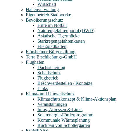
Wirtschaft
Hallenverwaltung
Eigenbetrieb Stadtwerke
Bevölkerungsschutz
Hilfe im Notfall
Naturengefahrenportal (DWD)
Asiatische Tigermücke
Starkregengefahrenkarten
Fließpfadkarten
Flörsheimer Bürgerstiftung
Terra Erschließungs-GmbH
Flughafen
Dachsicherung
Schallschutz
Flugbetrieb
Beschwerdestellen / Kontakte
Links
Klima- und Umweltschutz
Klimaschutzkonzept & Klima-Aktionsplan
Veranstaltungen
Infos, Adressen & Links
Solarenergie-Förderprogramm
Kommunale Wärmeplanung
Rückbau von Schottergärten
KOMPASS