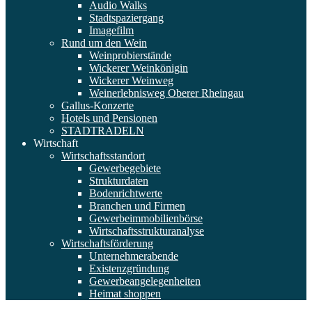
Audio Walks
Stadtspaziergang
Imagefilm
Rund um den Wein
Weinprobierstände
Wickerer Weinkönigin
Wickerer Weinweg
Weinerlebnisweg Oberer Rheingau
Gallus-Konzerte
Hotels und Pensionen
STADTRADELN
Wirtschaft
Wirtschaftsstandort
Gewerbegebiete
Strukturdaten
Bodenrichtwerte
Branchen und Firmen
Gewerbeimmobilienbörse
Wirtschaftsstrukturanalyse
Wirtschaftsförderung
Unternehmerabende
Existenzgründung
Gewerbeangelegenheiten
Heimat shoppen