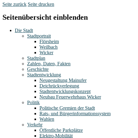
Seite zurück
Seite drucken
Seitenübersicht einblenden
Die Stadt
Stadtportrait
Flörsheim
Weilbach
Wicker
Stadtplan
Zahlen, Daten, Fakten
Geschichte
Stadtentwicklung
Neugestaltung Mainufer
Deichrückverlegung
Stadtentwicklungskonzept
Neubau Feuerwehrhaus Wicker
Politik
Politische Gremien der Stadt
Rats- und Bürgerinformationssystem
Wahlen
Verkehr
Öffentliche Parkplätze
Elektro-Mobilität