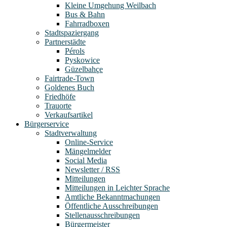
Kleine Umgehung Weilbach
Bus & Bahn
Fahrradboxen
Stadtspaziergang
Partnerstädte
Pérols
Pyskowice
Güzelbahçe
Fairtrade-Town
Goldenes Buch
Friedhöfe
Trauorte
Verkaufsartikel
Bürgerservice
Stadtverwaltung
Online-Service
Mängelmelder
Social Media
Newsletter / RSS
Mitteilungen
Mitteilungen in Leichter Sprache
Amtliche Bekanntmachungen
Öffentliche Ausschreibungen
Stellenausschreibungen
Bürgermeister