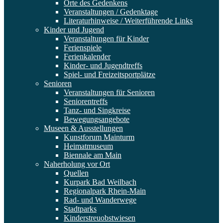
Orte des Gedenkens
Veranstaltungen / Gedenktage
Literaturhinweise / Weiterführende Links
Kinder und Jugend
Veranstaltungen für Kinder
Ferienspiele
Ferienkalender
Kinder- und Jugendtreffs
Spiel- und Freizeitsportplätze
Senioren
Veranstaltungen für Senioren
Seniorentreffs
Tanz- und Singkreise
Bewegungsangebote
Museen & Ausstellungen
Kunstforum Mainturm
Heimatmuseum
Biennale am Main
Naherholung vor Ort
Quellen
Kurpark Bad Weilbach
Regionalpark Rhein-Main
Rad- und Wanderwege
Stadtparks
Kinderstreuobstwiesen