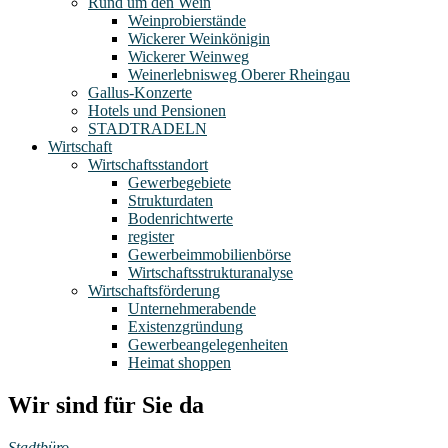
Rund um den Wein
Weinprobierstände
Wickerer Weinkönigin
Wickerer Weinweg
Weinerlebnisweg Oberer Rheingau
Gallus-Konzerte
Hotels und Pensionen
STADTRADELN
Wirtschaft
Wirtschaftsstandort
Gewerbegebiete
Strukturdaten
Bodenrichtwerte
register
Gewerbeimmobilienbörse
Wirtschaftsstrukturanalyse
Wirtschaftsförderung
Unternehmerabende
Existenzgründung
Gewerbeangelegenheiten
Heimat shoppen
Wir sind für Sie da
Stadtbüro