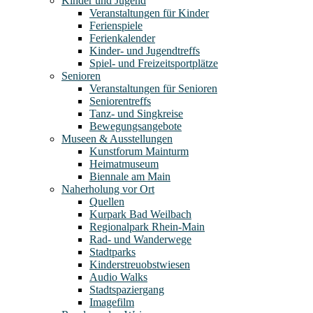
Kinder und Jugend
Veranstaltungen für Kinder
Ferienspiele
Ferienkalender
Kinder- und Jugendtreffs
Spiel- und Freizeitsportplätze
Senioren
Veranstaltungen für Senioren
Seniorentreffs
Tanz- und Singkreise
Bewegungsangebote
Museen & Ausstellungen
Kunstforum Mainturm
Heimatmuseum
Biennale am Main
Naherholung vor Ort
Quellen
Kurpark Bad Weilbach
Regionalpark Rhein-Main
Rad- und Wanderwege
Stadtparks
Kinderstreuobstwiesen
Audio Walks
Stadtspaziergang
Imagefilm