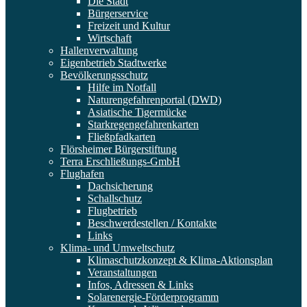
Die Stadt
Bürgerservice
Freizeit und Kultur
Wirtschaft
Hallenverwaltung
Eigenbetrieb Stadtwerke
Bevölkerungsschutz
Hilfe im Notfall
Naturengefahrenportal (DWD)
Asiatische Tigermücke
Starkregengefahrenkarten
Fließpfadkarten
Flörsheimer Bürgerstiftung
Terra Erschließungs-GmbH
Flughafen
Dachsicherung
Schallschutz
Flugbetrieb
Beschwerdestellen / Kontakte
Links
Klima- und Umweltschutz
Klimaschutzkonzept & Klima-Aktionsplan
Veranstaltungen
Infos, Adressen & Links
Solarenergie-Förderprogramm