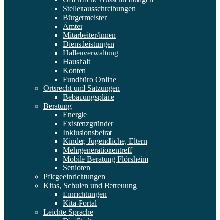
Stellenausschreibungen
Bürgermeister
Ämter
Mitarbeiter/innen
Dienstleistungen
Hallenverwaltung
Haushalt
Konten
Fundbüro Online
Ortsrecht und Satzungen
Bebauungspläne
Beratung
Energie
Existenzgründer
Inklusionsbeirat
Kinder, Jugendliche, Eltern
Mehrgenerationentreff
Mobile Beratung Flörsheim
Senioren
Pflegeeinrichtungen
Kitas, Schulen und Betreuung
Einrichtungen
Kita-Portal
Leichte Sprache