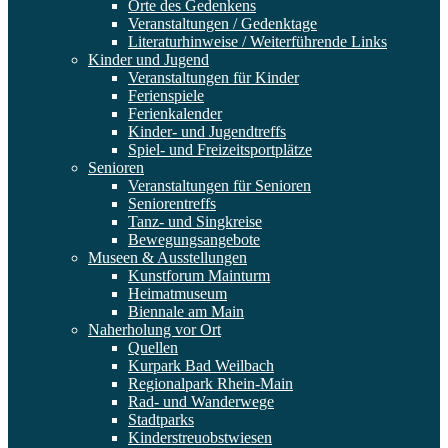
Orte des Gedenkens
Veranstaltungen / Gedenktage
Literaturhinweise / Weiterführende Links
Kinder und Jugend
Veranstaltungen für Kinder
Ferienspiele
Ferienkalender
Kinder- und Jugendtreffs
Spiel- und Freizeitsportplätze
Senioren
Veranstaltungen für Senioren
Seniorentreffs
Tanz- und Singkreise
Bewegungsangebote
Museen & Ausstellungen
Kunstforum Mainturm
Heimatmuseum
Biennale am Main
Naherholung vor Ort
Quellen
Kurpark Bad Weilbach
Regionalpark Rhein-Main
Rad- und Wanderwege
Stadtparks
Kinderstreuobstwiesen