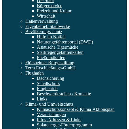
Die Stadt
Bürgerservice
Freizeit und Kultur
Wirtschaft
Hallenverwaltung
Eigenbetrieb Stadtwerke
Bevölkerungsschutz
Hilfe im Notfall
Naturengefahrenportal (DWD)
Asiatische Tigermücke
Starkregengefahrenkarten
Fließpfadkarten
Flörsheimer Bürgerstiftung
Terra Erschließungs-GmbH
Flughafen
Dachsicherung
Schallschutz
Flugbetrieb
Beschwerdestellen / Kontakte
Links
Klima- und Umweltschutz
Klimaschutzkonzept & Klima-Aktionsplan
Veranstaltungen
Infos, Adressen & Links
Solarenergie-Förderprogramm