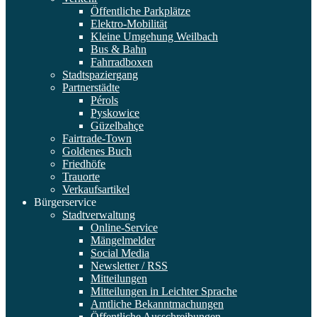
Öffentliche Parkplätze
Elektro-Mobilität
Kleine Umgehung Weilbach
Bus & Bahn
Fahrradboxen
Stadtspaziergang
Partnerstädte
Pérols
Pyskowice
Güzelbahçe
Fairtrade-Town
Goldenes Buch
Friedhöfe
Trauorte
Verkaufsartikel
Bürgerservice
Stadtverwaltung
Online-Service
Mängelmelder
Social Media
Newsletter / RSS
Mitteilungen
Mitteilungen in Leichter Sprache
Amtliche Bekanntmachungen
Öffentliche Ausschreibungen