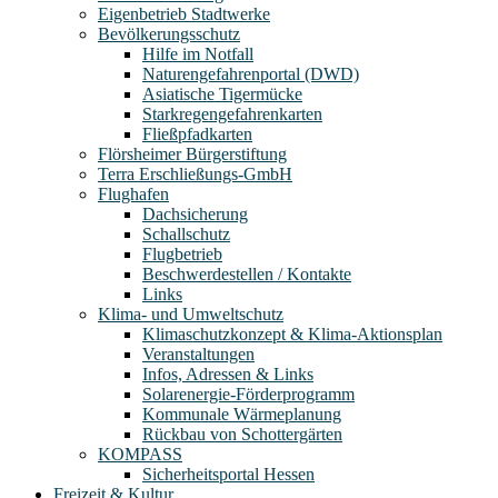
Eigenbetrieb Stadtwerke
Bevölkerungsschutz
Hilfe im Notfall
Naturengefahrenportal (DWD)
Asiatische Tigermücke
Starkregengefahrenkarten
Fließpfadkarten
Flörsheimer Bürgerstiftung
Terra Erschließungs-GmbH
Flughafen
Dachsicherung
Schallschutz
Flugbetrieb
Beschwerdestellen / Kontakte
Links
Klima- und Umweltschutz
Klimaschutzkonzept & Klima-Aktionsplan
Veranstaltungen
Infos, Adressen & Links
Solarenergie-Förderprogramm
Kommunale Wärmeplanung
Rückbau von Schottergärten
KOMPASS
Sicherheitsportal Hessen
Freizeit & Kultur