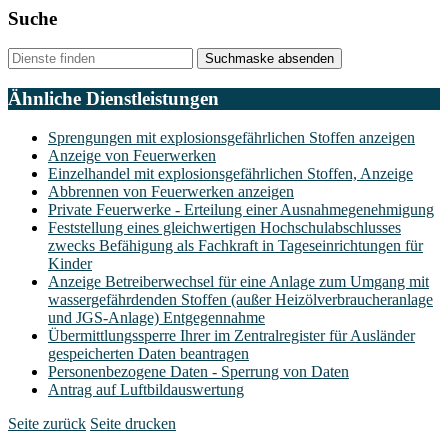
Suche
Suchmaske absenden
Ähnliche Dienstleistungen
Sprengungen mit explosionsgefährlichen Stoffen anzeigen
Anzeige von Feuerwerken
Einzelhandel mit explosionsgefährlichen Stoffen, Anzeige
Abbrennen von Feuerwerken anzeigen
Private Feuerwerke - Erteilung einer Ausnahmegenehmigung
Feststellung eines gleichwertigen Hochschulabschlusses
zwecks Befähigung als Fachkraft in Tageseinrichtungen für
Kinder
Anzeige Betreiberwechsel für eine Anlage zum Umgang mit
wassergefährdenden Stoffen (außer Heizölverbraucheranlage
und JGS-Anlage) Entgegennahme
Übermittlungssperre Ihrer im Zentralregister für Ausländer
gespeicherten Daten beantragen
Personenbezogene Daten - Sperrung von Daten
Antrag auf Luftbildauswertung
Seite zurück
Seite drucken