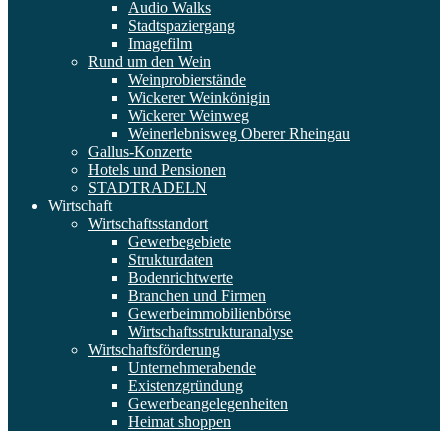
Audio Walks
Stadtspaziergang
Imagefilm
Rund um den Wein
Weinprobierstände
Wickerer Weinkönigin
Wickerer Weinweg
Weinerlebnisweg Oberer Rheingau
Gallus-Konzerte
Hotels und Pensionen
STADTRADELN
Wirtschaft
Wirtschaftsstandort
Gewerbegebiete
Strukturdaten
Bodenrichtwerte
Branchen und Firmen
Gewerbeimmobilienbörse
Wirtschaftsstrukturanalyse
Wirtschaftsförderung
Unternehmerabende
Existenzgründung
Gewerbeangelegenheiten
Heimat shoppen