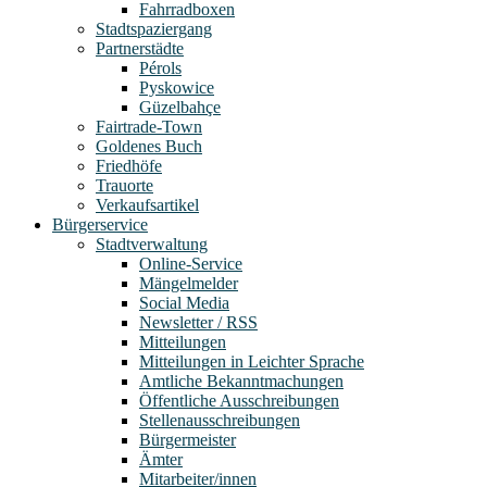
Fahrradboxen
Stadtspaziergang
Partnerstädte
Pérols
Pyskowice
Güzelbahçe
Fairtrade-Town
Goldenes Buch
Friedhöfe
Trauorte
Verkaufsartikel
Bürgerservice
Stadtverwaltung
Online-Service
Mängelmelder
Social Media
Newsletter / RSS
Mitteilungen
Mitteilungen in Leichter Sprache
Amtliche Bekanntmachungen
Öffentliche Ausschreibungen
Stellenausschreibungen
Bürgermeister
Ämter
Mitarbeiter/innen