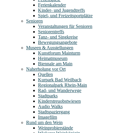
Ferienkalender
Kinder- und Jugendtreffs
Spiel- und Freizeitsportplätze
Senioren
Veranstaltungen für Senioren
Seniorentreffs
Tanz- und Singkreise
Bewegungsangebote
Museen & Ausstellungen
Kunstforum Mainturm
Heimatmuseum
Biennale am Main
Naherholung vor Ort
Quellen
Kurpark Bad Weilbach
Regionalpark Rhein-Main
Rad- und Wanderwege
Stadtparks
Kinderstreuobstwiesen
Audio Walks
Stadtspaziergang
Imagefilm
Rund um den Wein
Weinprobierstände