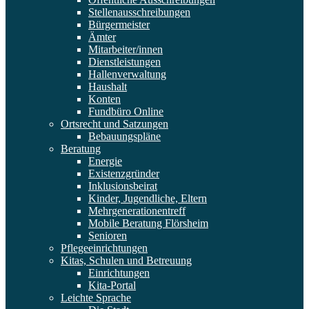
Stellenausschreibungen
Bürgermeister
Ämter
Mitarbeiter/innen
Dienstleistungen
Hallenverwaltung
Haushalt
Konten
Fundbüro Online
Ortsrecht und Satzungen
Bebauungspläne
Beratung
Energie
Existenzgründer
Inklusionsbeirat
Kinder, Jugendliche, Eltern
Mehrgenerationentreff
Mobile Beratung Flörsheim
Senioren
Pflegeeinrichtungen
Kitas, Schulen und Betreuung
Einrichtungen
Kita-Portal
Leichte Sprache