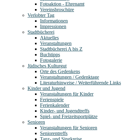
Fotoaktion - Ehrenamt
Vereinsbroschüre
Verlobter Tag
Informationen
Impressionen
Stadtbücherei
Aktuelles
Veranstaltungen
Stadtbücherei A bis Z
Buchtipps
Fotogalerie
Jüdisches Kulturgut
Orte des Gedenkens
Veranstaltungen / Gedenktage
Literaturhinweise / Weiterführende Links
Kinder und Jugend
Veranstaltungen für Kinder
Ferienspiele
Ferienkalender
Kinder- und Jugendtreffs
Spiel- und Freizeitsportplätze
Senioren
Veranstaltungen für Senioren
Seniorentreffs
Tanz- und Singkreise