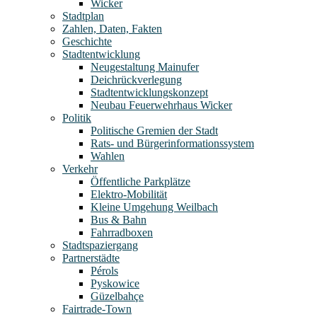
Wicker
Stadtplan
Zahlen, Daten, Fakten
Geschichte
Stadtentwicklung
Neugestaltung Mainufer
Deichrückverlegung
Stadtentwicklungskonzept
Neubau Feuerwehrhaus Wicker
Politik
Politische Gremien der Stadt
Rats- und Bürgerinformationssystem
Wahlen
Verkehr
Öffentliche Parkplätze
Elektro-Mobilität
Kleine Umgehung Weilbach
Bus & Bahn
Fahrradboxen
Stadtspaziergang
Partnerstädte
Pérols
Pyskowice
Güzelbahçe
Fairtrade-Town