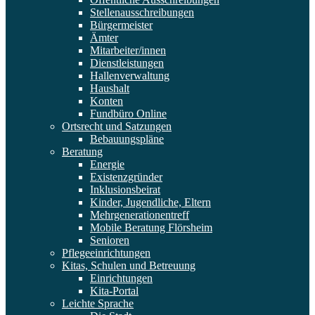
Stellenausschreibungen
Bürgermeister
Ämter
Mitarbeiter/innen
Dienstleistungen
Hallenverwaltung
Haushalt
Konten
Fundbüro Online
Ortsrecht und Satzungen
Bebauungspläne
Beratung
Energie
Existenzgründer
Inklusionsbeirat
Kinder, Jugendliche, Eltern
Mehrgenerationentreff
Mobile Beratung Flörsheim
Senioren
Pflegeeinrichtungen
Kitas, Schulen und Betreuung
Einrichtungen
Kita-Portal
Leichte Sprache