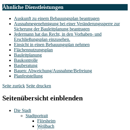
Ähnliche Dienstleistungen
Auskunft zu einem Bebauungsplan beantragen
Ausnahmegenehmigung bei einer Veränderungssperre zur
Sicherung der Bauleitplanung beantragen
Jedermann hat das Recht, in den Vorhaben- und
Erschließungsplan einzusehen.
Einsicht in einen Bebauungsplan nehmen
Flächennutzungsplan
Bauleitplanung
Baukontrolle
Bauberatung
Bauen: Abweichung/Ausnahme/Befreiung
Planfeststellung
Seite zurück
Seite drucken
Seitenübersicht einblenden
Die Stadt
Stadtportrait
Flörsheim
Weilbach