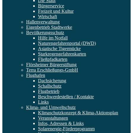
Die Stadt
Bürgerservice
Freizeit und Kultur
Wirtschaft
Hallenverwaltung
Eigenbetrieb Stadtwerke
Bevölkerungsschutz
Hilfe im Notfall
Naturengefahrenportal (DWD)
Asiatische Tigermücke
Starkregengefahrenkarten
Fließpfadkarten
Flörsheimer Bürgerstiftung
Terra Erschließungs-GmbH
Flughafen
Dachsicherung
Schallschutz
Flugbetrieb
Beschwerdestellen / Kontakte
Links
Klima- und Umweltschutz
Klimaschutzkonzept & Klima-Aktionsplan
Veranstaltungen
Infos, Adressen & Links
Solarenergie-Förderprogramm