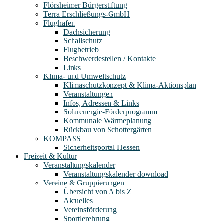
Flörsheimer Bürgerstiftung
Terra Erschließungs-GmbH
Flughafen
Dachsicherung
Schallschutz
Flugbetrieb
Beschwerdestellen / Kontakte
Links
Klima- und Umweltschutz
Klimaschutzkonzept & Klima-Aktionsplan
Veranstaltungen
Infos, Adressen & Links
Solarenergie-Förderprogramm
Kommunale Wärmeplanung
Rückbau von Schottergärten
KOMPASS
Sicherheitsportal Hessen
Freizeit & Kultur
Veranstaltungskalender
Veranstaltungskalender download
Vereine & Gruppierungen
Übersicht von A bis Z
Aktuelles
Vereinsförderung
Sportlerehrung