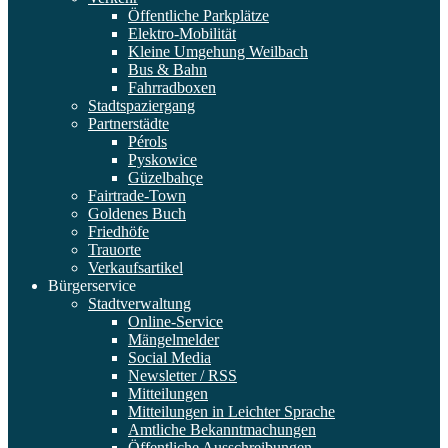
Öffentliche Parkplätze
Elektro-Mobilität
Kleine Umgehung Weilbach
Bus & Bahn
Fahrradboxen
Stadtspaziergang
Partnerstädte
Pérols
Pyskowice
Güzelbahçe
Fairtrade-Town
Goldenes Buch
Friedhöfe
Trauorte
Verkaufsartikel
Bürgerservice
Stadtverwaltung
Online-Service
Mängelmelder
Social Media
Newsletter / RSS
Mitteilungen
Mitteilungen in Leichter Sprache
Amtliche Bekanntmachungen
Öffentliche Ausschreibungen