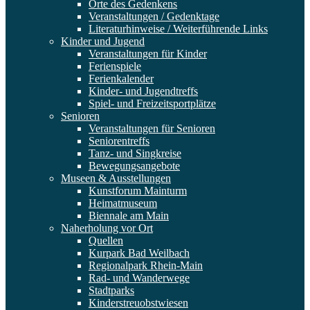
Orte des Gedenkens
Veranstaltungen / Gedenktage
Literaturhinweise / Weiterführende Links
Kinder und Jugend
Veranstaltungen für Kinder
Ferienspiele
Ferienkalender
Kinder- und Jugendtreffs
Spiel- und Freizeitsportplätze
Senioren
Veranstaltungen für Senioren
Seniorentreffs
Tanz- und Singkreise
Bewegungsangebote
Museen & Ausstellungen
Kunstforum Mainturm
Heimatmuseum
Biennale am Main
Naherholung vor Ort
Quellen
Kurpark Bad Weilbach
Regionalpark Rhein-Main
Rad- und Wanderwege
Stadtparks
Kinderstreuobstwiesen