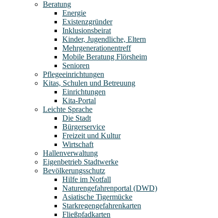
Beratung
Energie
Existenzgründer
Inklusionsbeirat
Kinder, Jugendliche, Eltern
Mehrgenerationentreff
Mobile Beratung Flörsheim
Senioren
Pflegeeinrichtungen
Kitas, Schulen und Betreuung
Einrichtungen
Kita-Portal
Leichte Sprache
Die Stadt
Bürgerservice
Freizeit und Kultur
Wirtschaft
Hallenverwaltung
Eigenbetrieb Stadtwerke
Bevölkerungsschutz
Hilfe im Notfall
Naturengefahrenportal (DWD)
Asiatische Tigermücke
Starkregengefahrenkarten
Fließpfadkarten