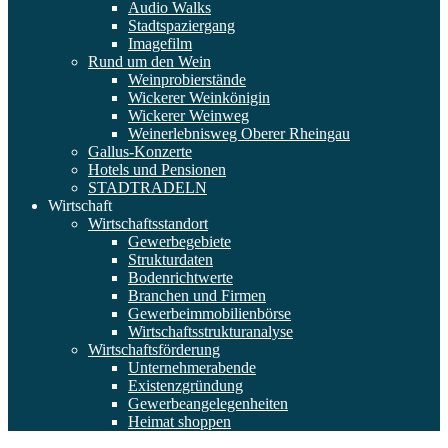
Audio Walks
Stadtspaziergang
Imagefilm
Rund um den Wein
Weinprobierstände
Wickerer Weinkönigin
Wickerer Weinweg
Weinerlebnisweg Oberer Rheingau
Gallus-Konzerte
Hotels und Pensionen
STADTRADELN
Wirtschaft
Wirtschaftsstandort
Gewerbegebiete
Strukturdaten
Bodenrichtwerte
Branchen und Firmen
Gewerbeimmobilienbörse
Wirtschaftsstrukturanalyse
Wirtschaftsförderung
Unternehmerabende
Existenzgründung
Gewerbeangelegenheiten
Heimat shoppen