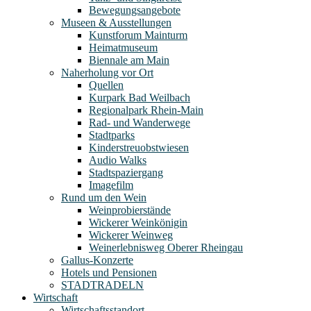
Bewegungsangebote
Museen & Ausstellungen
Kunstforum Mainturm
Heimatmuseum
Biennale am Main
Naherholung vor Ort
Quellen
Kurpark Bad Weilbach
Regionalpark Rhein-Main
Rad- und Wanderwege
Stadtparks
Kinderstreuobstwiesen
Audio Walks
Stadtspaziergang
Imagefilm
Rund um den Wein
Weinprobierstände
Wickerer Weinkönigin
Wickerer Weinweg
Weinerlebnisweg Oberer Rheingau
Gallus-Konzerte
Hotels und Pensionen
STADTRADELN
Wirtschaft
Wirtschaftsstandort