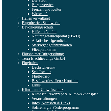
Die Stadt
Bürgerservice
Freizeit und Kultur
Wirtschaft
Hallenverwaltung
Eigenbetrieb Stadtwerke
Bevölkerungsschutz
Hilfe im Notfall
Naturengefahrenportal (DWD)
Asiatische Tigermücke
Starkregengefahrenkarten
Fließpfadkarten
Flörsheimer Bürgerstiftung
Terra Erschließungs-GmbH
Flughafen
Dachsicherung
Schallschutz
Flugbetrieb
Beschwerdestellen / Kontakte
Links
Klima- und Umweltschutz
Klimaschutzkonzept & Klima-Aktionsplan
Veranstaltungen
Infos, Adressen & Links
Solarenergie-Förderprogramm