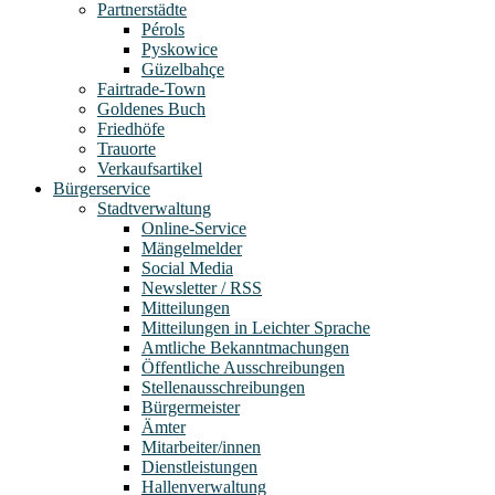
Partnerstädte
Pérols
Pyskowice
Güzelbahçe
Fairtrade-Town
Goldenes Buch
Friedhöfe
Trauorte
Verkaufsartikel
Bürgerservice
Stadtverwaltung
Online-Service
Mängelmelder
Social Media
Newsletter / RSS
Mitteilungen
Mitteilungen in Leichter Sprache
Amtliche Bekanntmachungen
Öffentliche Ausschreibungen
Stellenausschreibungen
Bürgermeister
Ämter
Mitarbeiter/innen
Dienstleistungen
Hallenverwaltung