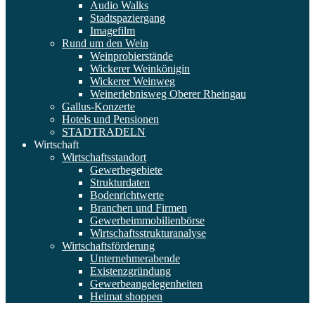
Audio Walks
Stadtspaziergang
Imagefilm
Rund um den Wein
Weinprobierstände
Wickerer Weinkönigin
Wickerer Weinweg
Weinerlebnisweg Oberer Rheingau
Gallus-Konzerte
Hotels und Pensionen
STADTRADELN
Wirtschaft
Wirtschaftsstandort
Gewerbegebiete
Strukturdaten
Bodenrichtwerte
Branchen und Firmen
Gewerbeimmobilienbörse
Wirtschaftsstrukturanalyse
Wirtschaftsförderung
Unternehmerabende
Existenzgründung
Gewerbeangelegenheiten
Heimat shoppen