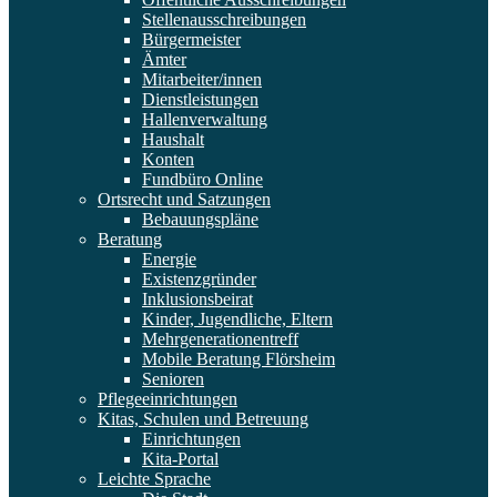
Stellenausschreibungen
Bürgermeister
Ämter
Mitarbeiter/innen
Dienstleistungen
Hallenverwaltung
Haushalt
Konten
Fundbüro Online
Ortsrecht und Satzungen
Bebauungspläne
Beratung
Energie
Existenzgründer
Inklusionsbeirat
Kinder, Jugendliche, Eltern
Mehrgenerationentreff
Mobile Beratung Flörsheim
Senioren
Pflegeeinrichtungen
Kitas, Schulen und Betreuung
Einrichtungen
Kita-Portal
Leichte Sprache