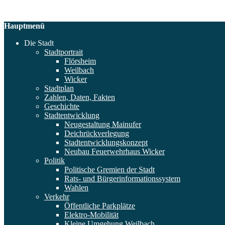
Hauptmenü
Die Stadt
Stadtportrait
Flörsheim
Weilbach
Wicker
Stadtplan
Zahlen, Daten, Fakten
Geschichte
Stadtentwicklung
Neugestaltung Mainufer
Deichrückverlegung
Stadtentwicklungskonzept
Neubau Feuerwehrhaus Wicker
Politik
Politische Gremien der Stadt
Rats- und Bürgerinformationssystem
Wahlen
Verkehr
Öffentliche Parkplätze
Elektro-Mobilität
Kleine Umgehung Weilbach