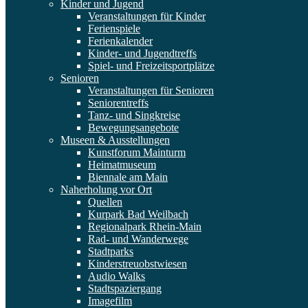
Kinder und Jugend
Veranstaltungen für Kinder
Ferienspiele
Ferienkalender
Kinder- und Jugendtreffs
Spiel- und Freizeitsportplätze
Senioren
Veranstaltungen für Senioren
Seniorentreffs
Tanz- und Singkreise
Bewegungsangebote
Museen & Ausstellungen
Kunstforum Mainturm
Heimatmuseum
Biennale am Main
Naherholung vor Ort
Quellen
Kurpark Bad Weilbach
Regionalpark Rhein-Main
Rad- und Wanderwege
Stadtparks
Kinderstreuobstwiesen
Audio Walks
Stadtspaziergang
Imagefilm