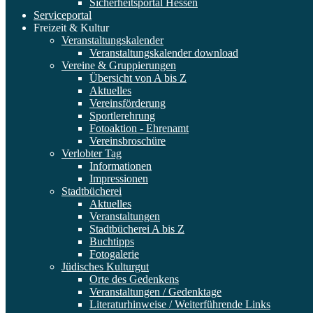
Sicherheitsportal Hessen
Serviceportal
Freizeit & Kultur
Veranstaltungskalender
Veranstaltungskalender download
Vereine & Gruppierungen
Übersicht von A bis Z
Aktuelles
Vereinsförderung
Sportlerehrung
Fotoaktion - Ehrenamt
Vereinsbroschüre
Verlobter Tag
Informationen
Impressionen
Stadtbücherei
Aktuelles
Veranstaltungen
Stadtbücherei A bis Z
Buchtipps
Fotogalerie
Jüdisches Kulturgut
Orte des Gedenkens
Veranstaltungen / Gedenktage
Literaturhinweise / Weiterführende Links