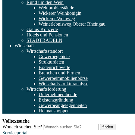
Rund um den Wein
Weinprobierstände
Wickerer Weinkönigin
Wickerer Weinweg
Weinerlebnisweg Oberer Rheingau
Gallus-Konzerte
Hotels und Pensionen
STADTRADELN
Wirtschaft
Wirtschaftsstandort
Gewerbegebiete
Strukturdaten
Bodenrichtwerte
Branchen und Firmen
Gewerbeimmobilienbörse
Wirtschaftsstrukturanalyse
Wirtschaftsförderung
Unternehmerabende
Existenzgründung
Gewerbeangelegenheiten
Heimat shoppen
Volltextsuche
Wonach suchen Sie?
finden
Serviceportal