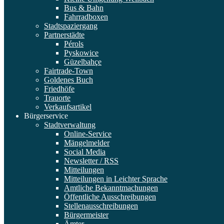
Bus & Bahn
Fahrradboxen
Stadtspaziergang
Partnerstädte
Pérols
Pyskowice
Güzelbahçe
Fairtrade-Town
Goldenes Buch
Friedhöfe
Trauorte
Verkaufsartikel
Bürgerservice
Stadtverwaltung
Online-Service
Mängelmelder
Social Media
Newsletter / RSS
Mitteilungen
Mitteilungen in Leichter Sprache
Amtliche Bekanntmachungen
Öffentliche Ausschreibungen
Stellenausschreibungen
Bürgermeister
Ämter