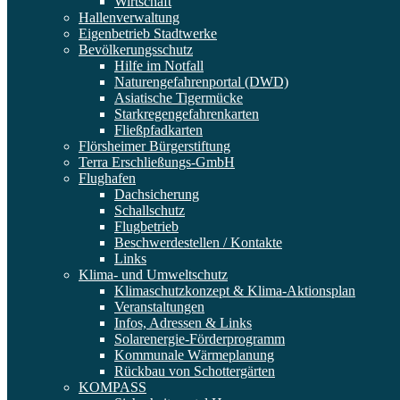
Wirtschaft
Hallenverwaltung
Eigenbetrieb Stadtwerke
Bevölkerungsschutz
Hilfe im Notfall
Naturengefahrenportal (DWD)
Asiatische Tigermücke
Starkregengefahrenkarten
Fließpfadkarten
Flörsheimer Bürgerstiftung
Terra Erschließungs-GmbH
Flughafen
Dachsicherung
Schallschutz
Flugbetrieb
Beschwerdestellen / Kontakte
Links
Klima- und Umweltschutz
Klimaschutzkonzept & Klima-Aktionsplan
Veranstaltungen
Infos, Adressen & Links
Solarenergie-Förderprogramm
Kommunale Wärmeplanung
Rückbau von Schottergärten
KOMPASS