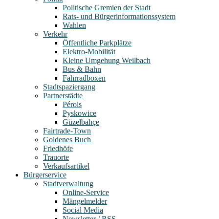
Politische Gremien der Stadt
Rats- und Bürgerinformationssystem
Wahlen
Verkehr
Öffentliche Parkplätze
Elektro-Mobilität
Kleine Umgehung Weilbach
Bus & Bahn
Fahrradboxen
Stadtspaziergang
Partnerstädte
Pérols
Pyskowice
Güzelbahçe
Fairtrade-Town
Goldenes Buch
Friedhöfe
Trauorte
Verkaufsartikel
Bürgerservice
Stadtverwaltung
Online-Service
Mängelmelder
Social Media
Newsletter / RSS