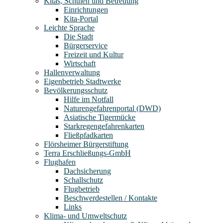
Kitas, Schulen und Betreuung
Einrichtungen
Kita-Portal
Leichte Sprache
Die Stadt
Bürgerservice
Freizeit und Kultur
Wirtschaft
Hallenverwaltung
Eigenbetrieb Stadtwerke
Bevölkerungsschutz
Hilfe im Notfall
Naturengefahrenportal (DWD)
Asiatische Tigermücke
Starkregengefahrenkarten
Fließpfadkarten
Flörsheimer Bürgerstiftung
Terra Erschließungs-GmbH
Flughafen
Dachsicherung
Schallschutz
Flugbetrieb
Beschwerdestellen / Kontakte
Links
Klima- und Umweltschutz