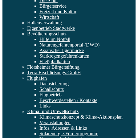
Die Stadt
Bürgerservice
Freizeit und Kultur
Wirtschaft
Hallenverwaltung
Eigenbetrieb Stadtwerke
Bevölkerungsschutz
Hilfe im Notfall
Naturengefahrenportal (DWD)
Asiatische Tigermücke
Starkregengefahrenkarten
Fließpfadkarten
Flörsheimer Bürgerstiftung
Terra Erschließungs-GmbH
Flughafen
Dachsicherung
Schallschutz
Flugbetrieb
Beschwerdestellen / Kontakte
Links
Klima- und Umweltschutz
Klimaschutzkonzept & Klima-Aktionsplan
Veranstaltungen
Infos, Adressen & Links
Solarenergie-Förderprogramm