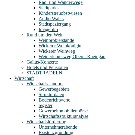
Rad- und Wanderwege
Stadtparks
Kinderstreuobstwiesen
Audio Walks
Stadtspaziergang
Imagefilm
Rund um den Wein
Weinprobierstände
Wickerer Weinkönigin
Wickerer Weinweg
Weinerlebnisweg Oberer Rheingau
Gallus-Konzerte
Hotels und Pensionen
STADTRADELN
Wirtschaft
Wirtschaftsstandort
Gewerbegebiete
Strukturdaten
Bodenrichtwerte
register
Gewerbeimmobilienbörse
Wirtschaftsstrukturanalyse
Wirtschaftsförderung
Unternehmerabende
Existenzgründung