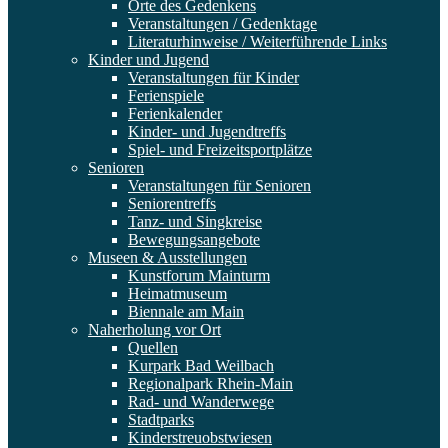
Orte des Gedenkens
Veranstaltungen / Gedenktage
Literaturhinweise / Weiterführende Links
Kinder und Jugend
Veranstaltungen für Kinder
Ferienspiele
Ferienkalender
Kinder- und Jugendtreffs
Spiel- und Freizeitsportplätze
Senioren
Veranstaltungen für Senioren
Seniorentreffs
Tanz- und Singkreise
Bewegungsangebote
Museen & Ausstellungen
Kunstforum Mainturm
Heimatmuseum
Biennale am Main
Naherholung vor Ort
Quellen
Kurpark Bad Weilbach
Regionalpark Rhein-Main
Rad- und Wanderwege
Stadtparks
Kinderstreuobstwiesen