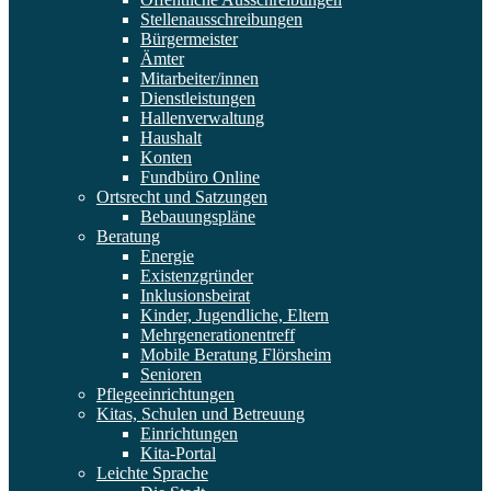
Stellenausschreibungen
Bürgermeister
Ämter
Mitarbeiter/innen
Dienstleistungen
Hallenverwaltung
Haushalt
Konten
Fundbüro Online
Ortsrecht und Satzungen
Bebauungspläne
Beratung
Energie
Existenzgründer
Inklusionsbeirat
Kinder, Jugendliche, Eltern
Mehrgenerationentreff
Mobile Beratung Flörsheim
Senioren
Pflegeeinrichtungen
Kitas, Schulen und Betreuung
Einrichtungen
Kita-Portal
Leichte Sprache