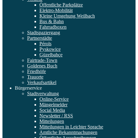
Öffentliche Parkplätze
Elektro-Mobilität
Kleine Umgehung Weilbach
Bus & Bahn
Fahrradboxen
Stadtspaziergang
Partnerstädte
Pérols
Pyskowice
Güzelbahçe
Fairtrade-Town
Goldenes Buch
Friedhöfe
Trauorte
Verkaufsartikel
Bürgerservice
Stadtverwaltung
Online-Service
Mängelmelder
Social Media
Newsletter / RSS
Mitteilungen
Mitteilungen in Leichter Sprache
Amtliche Bekanntmachungen
Öffentliche Ausschreibungen