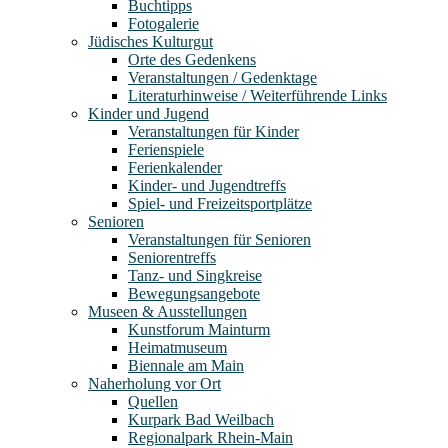
Buchtipps
Fotogalerie
Jüdisches Kulturgut
Orte des Gedenkens
Veranstaltungen / Gedenktage
Literaturhinweise / Weiterführende Links
Kinder und Jugend
Veranstaltungen für Kinder
Ferienspiele
Ferienkalender
Kinder- und Jugendtreffs
Spiel- und Freizeitsportplätze
Senioren
Veranstaltungen für Senioren
Seniorentreffs
Tanz- und Singkreise
Bewegungsangebote
Museen & Ausstellungen
Kunstforum Mainturm
Heimatmuseum
Biennale am Main
Naherholung vor Ort
Quellen
Kurpark Bad Weilbach
Regionalpark Rhein-Main