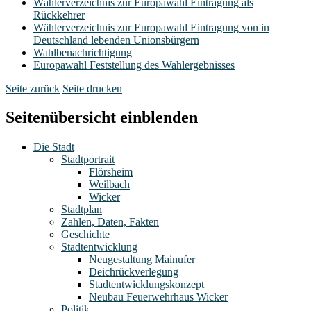
Wählerverzeichnis zur Europawahl Eintragung als
Rückkehrer
Wählerverzeichnis zur Europawahl Eintragung von in
Deutschland lebenden Unionsbürgern
Wahlbenachrichtigung
Europawahl Feststellung des Wahlergebnisses
Seite zurück
Seite drucken
Seitenübersicht einblenden
Die Stadt
Stadtportrait
Flörsheim
Weilbach
Wicker
Stadtplan
Zahlen, Daten, Fakten
Geschichte
Stadtentwicklung
Neugestaltung Mainufer
Deichrückverlegung
Stadtentwicklungskonzept
Neubau Feuerwehrhaus Wicker
Politik