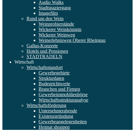
Audio Walks
Stadtspaziergang
Imagefilm
Rund um den Wein
Weinprobierstände
Wickerer Weinkönigin
Wickerer Weinweg
Weinerlebnisweg Oberer Rheingau
Gallus-Konzerte
Hotels und Pensionen
STADTRADELN
Wirtschaft
Wirtschaftsstandort
Gewerbegebiete
Strukturdaten
Bodenrichtwerte
Branchen und Firmen
Gewerbeimmobilienbörse
Wirtschaftsstrukturanalyse
Wirtschaftsförderung
Unternehmerabende
Existenzgründung
Gewerbeangelegenheiten
Heimat shoppen