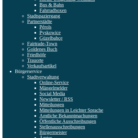
Bus & Bahn
Fahrradboxen
Stadtspaziergang
Partnerstädte
Pérols
Pyskowice
Güzelbahçe
Fairtrade-Town
Goldenes Buch
Friedhöfe
Trauorte
Verkaufsartikel
Bürgerservice
Stadtverwaltung
Online-Service
Mängelmelder
Social Media
Newsletter / RSS
Mitteilungen
Mitteilungen in Leichter Sprache
Amtliche Bekanntmachungen
Öffentliche Ausschreibungen
Stellenausschreibungen
Bürgermeister
Ämter