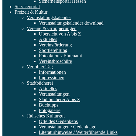
Sicherheitsportal Hessen
Serviceportal
Freizeit & Kultur
Veranstaltungskalender
Veranstaltungskalender download
Vereine & Gruppierungen
Übersicht von A bis Z
Aktuelles
Vereinsförderung
Sportlerehrung
Fotoaktion - Ehrenamt
Vereinsbroschüre
Verlobter Tag
Informationen
Impressionen
Stadtbücherei
Aktuelles
Veranstaltungen
Stadtbücherei A bis Z
Buchtipps
Fotogalerie
Jüdisches Kulturgut
Orte des Gedenkens
Veranstaltungen / Gedenktage
Literaturhinweise / Weiterführende Links