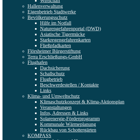
Wirtschaft
Hallenverwaltung
Eigenbetrieb Stadtwerke
Bevölkerungsschutz
Hilfe im Notfall
Naturengefahrenportal (DWD)
Asiatische Tigermücke
Starkregengefahrenkarten
Fließpfadkarten
Flörsheimer Bürgerstiftung
Terra Erschließungs-GmbH
Flughafen
Dachsicherung
Schallschutz
Flugbetrieb
Beschwerdestellen / Kontakte
Links
Klima- und Umweltschutz
Klimaschutzkonzept & Klima-Aktionsplan
Veranstaltungen
Infos, Adressen & Links
Solarenergie-Förderprogramm
Kommunale Wärmeplanung
Rückbau von Schottergärten
KOMPASS