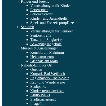
Kinder und Jugend
Veranstaltungen für Kinder
Ferienspiele
Ferienkalender
Kinder- und Jugendtreffs
Spiel- und Freizeitsportplätze
Senioren
Veranstaltungen für Senioren
Seniorentreffs
Tanz- und Singkreise
Bewegungsangebote
Museen & Ausstellungen
Kunstforum Mainturm
Heimatmuseum
Biennale am Main
Naherholung vor Ort
Quellen
Kurpark Bad Weilbach
Regionalpark Rhein-Main
Rad- und Wanderwege
Stadtparks
Kinderstreuobstwiesen
Audio Walks
Stadtspaziergang
Imagefilm