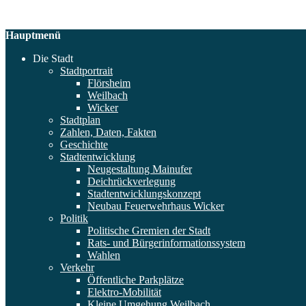
Hauptmenü
Die Stadt
Stadtportrait
Flörsheim
Weilbach
Wicker
Stadtplan
Zahlen, Daten, Fakten
Geschichte
Stadtentwicklung
Neugestaltung Mainufer
Deichrückverlegung
Stadtentwicklungskonzept
Neubau Feuerwehrhaus Wicker
Politik
Politische Gremien der Stadt
Rats- und Bürgerinformationssystem
Wahlen
Verkehr
Öffentliche Parkplätze
Elektro-Mobilität
Kleine Umgehung Weilbach