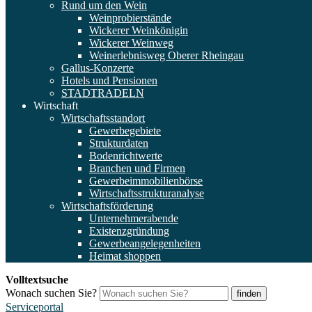
Rund um den Wein
Weinprobierstände
Wickerer Weinkönigin
Wickerer Weinweg
Weinerlebnisweg Oberer Rheingau
Gallus-Konzerte
Hotels und Pensionen
STADTRADELN
Wirtschaft
Wirtschaftsstandort
Gewerbegebiete
Strukturdaten
Bodenrichtwerte
Branchen und Firmen
Gewerbeimmobilienbörse
Wirtschaftsstrukturanalyse
Wirtschaftsförderung
Unternehmerabende
Existenzgründung
Gewerbeangelegenheiten
Heimat shoppen
Volltextsuche
Wonach suchen Sie?
finden
Serviceportal