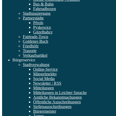
Bus & Bahn
Fahrradboxen
Stadtspaziergang
Partnerstädte
Pérols
Pyskowice
Güzelbahçe
Fairtrade-Town
Goldenes Buch
Friedhöfe
Trauorte
Verkaufsartikel
Bürgerservice
Stadtverwaltung
Online-Service
Mängelmelder
Social Media
Newsletter / RSS
Mitteilungen
Mitteilungen in Leichter Sprache
Amtliche Bekanntmachungen
Öffentliche Ausschreibungen
Stellenausschreibungen
Bürgermeister
Ämter