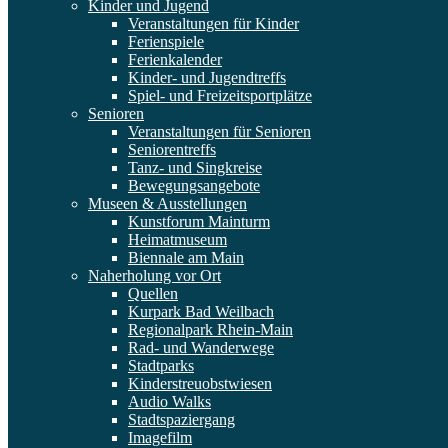
Kinder und Jugend
Veranstaltungen für Kinder
Ferienspiele
Ferienkalender
Kinder- und Jugendtreffs
Spiel- und Freizeitsportplätze
Senioren
Veranstaltungen für Senioren
Seniorentreffs
Tanz- und Singkreise
Bewegungsangebote
Museen & Ausstellungen
Kunstforum Mainturm
Heimatmuseum
Biennale am Main
Naherholung vor Ort
Quellen
Kurpark Bad Weilbach
Regionalpark Rhein-Main
Rad- und Wanderwege
Stadtparks
Kinderstreuobstwiesen
Audio Walks
Stadtspaziergang
Imagefilm