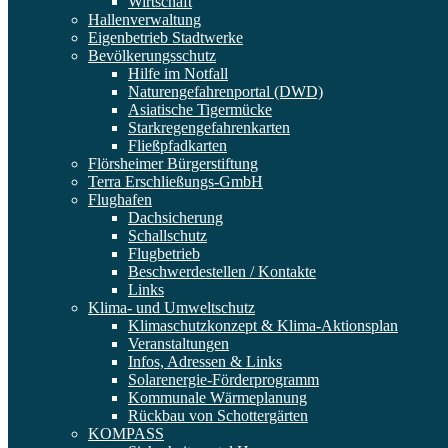
Wirtschaft
Hallenverwaltung
Eigenbetrieb Stadtwerke
Bevölkerungsschutz
Hilfe im Notfall
Naturengefahrenportal (DWD)
Asiatische Tigermücke
Starkregengefahrenkarten
Fließpfadkarten
Flörsheimer Bürgerstiftung
Terra Erschließungs-GmbH
Flughafen
Dachsicherung
Schallschutz
Flugbetrieb
Beschwerdestellen / Kontakte
Links
Klima- und Umweltschutz
Klimaschutzkonzept & Klima-Aktionsplan
Veranstaltungen
Infos, Adressen & Links
Solarenergie-Förderprogramm
Kommunale Wärmeplanung
Rückbau von Schottergärten
KOMPASS