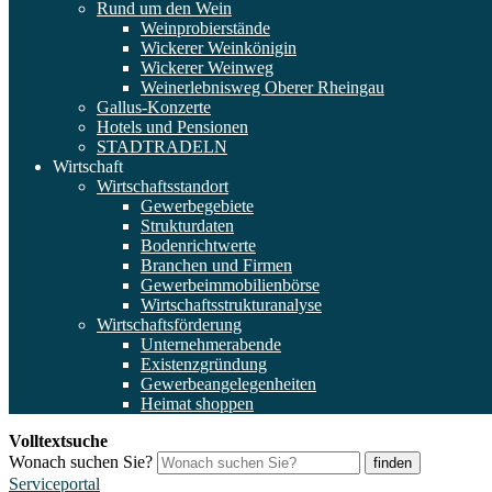
Rund um den Wein
Weinprobierstände
Wickerer Weinkönigin
Wickerer Weinweg
Weinerlebnisweg Oberer Rheingau
Gallus-Konzerte
Hotels und Pensionen
STADTRADELN
Wirtschaft
Wirtschaftsstandort
Gewerbegebiete
Strukturdaten
Bodenrichtwerte
Branchen und Firmen
Gewerbeimmobilienbörse
Wirtschaftsstrukturanalyse
Wirtschaftsförderung
Unternehmerabende
Existenzgründung
Gewerbeangelegenheiten
Heimat shoppen
Volltextsuche
Wonach suchen Sie?
finden
Serviceportal