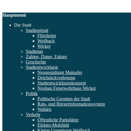
Hauptmenü
Die Stadt
Stadtportrait
Flörsheim
Weilbach
Wicker
Stadtplan
Zahlen, Daten, Fakten
Geschichte
Stadtentwicklung
Neugestaltung Mainufer
Deichrückverlegung
Stadtentwicklungskonzept
Neubau Feuerwehrhaus Wicker
Politik
Politische Gremien der Stadt
Rats- und Bürgerinformationssystem
Wahlen
Verkehr
Öffentliche Parkplätze
Elektro-Mobilität
Kleine Umgehung Weilbach