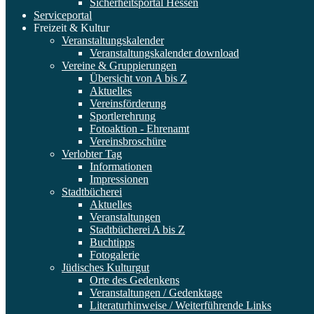
Sicherheitsportal Hessen
Serviceportal
Freizeit & Kultur
Veranstaltungskalender
Veranstaltungskalender download
Vereine & Gruppierungen
Übersicht von A bis Z
Aktuelles
Vereinsförderung
Sportlerehrung
Fotoaktion - Ehrenamt
Vereinsbroschüre
Verlobter Tag
Informationen
Impressionen
Stadtbücherei
Aktuelles
Veranstaltungen
Stadtbücherei A bis Z
Buchtipps
Fotogalerie
Jüdisches Kulturgut
Orte des Gedenkens
Veranstaltungen / Gedenktage
Literaturhinweise / Weiterführende Links