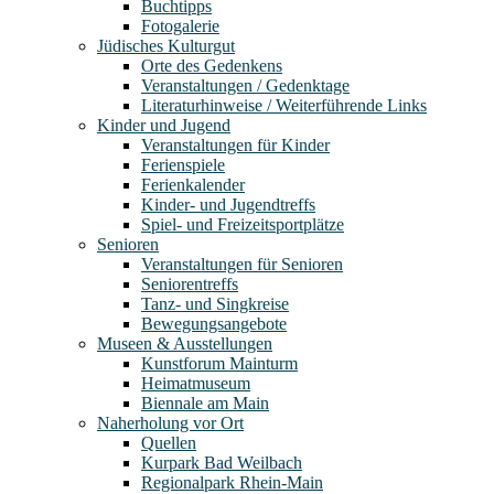
Buchtipps
Fotogalerie
Jüdisches Kulturgut
Orte des Gedenkens
Veranstaltungen / Gedenktage
Literaturhinweise / Weiterführende Links
Kinder und Jugend
Veranstaltungen für Kinder
Ferienspiele
Ferienkalender
Kinder- und Jugendtreffs
Spiel- und Freizeitsportplätze
Senioren
Veranstaltungen für Senioren
Seniorentreffs
Tanz- und Singkreise
Bewegungsangebote
Museen & Ausstellungen
Kunstforum Mainturm
Heimatmuseum
Biennale am Main
Naherholung vor Ort
Quellen
Kurpark Bad Weilbach
Regionalpark Rhein-Main