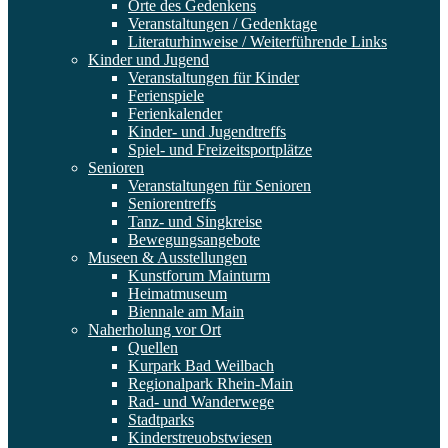
Orte des Gedenkens
Veranstaltungen / Gedenktage
Literaturhinweise / Weiterführende Links
Kinder und Jugend
Veranstaltungen für Kinder
Ferienspiele
Ferienkalender
Kinder- und Jugendtreffs
Spiel- und Freizeitsportplätze
Senioren
Veranstaltungen für Senioren
Seniorentreffs
Tanz- und Singkreise
Bewegungsangebote
Museen & Ausstellungen
Kunstforum Mainturm
Heimatmuseum
Biennale am Main
Naherholung vor Ort
Quellen
Kurpark Bad Weilbach
Regionalpark Rhein-Main
Rad- und Wanderwege
Stadtparks
Kinderstreuobstwiesen