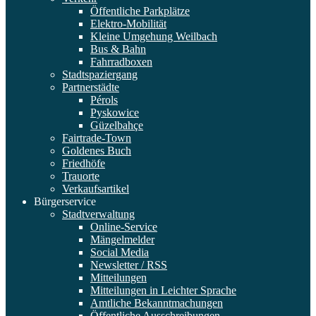
Öffentliche Parkplätze
Elektro-Mobilität
Kleine Umgehung Weilbach
Bus & Bahn
Fahrradboxen
Stadtspaziergang
Partnerstädte
Pérols
Pyskowice
Güzelbahçe
Fairtrade-Town
Goldenes Buch
Friedhöfe
Trauorte
Verkaufsartikel
Bürgerservice
Stadtverwaltung
Online-Service
Mängelmelder
Social Media
Newsletter / RSS
Mitteilungen
Mitteilungen in Leichter Sprache
Amtliche Bekanntmachungen
Öffentliche Ausschreibungen