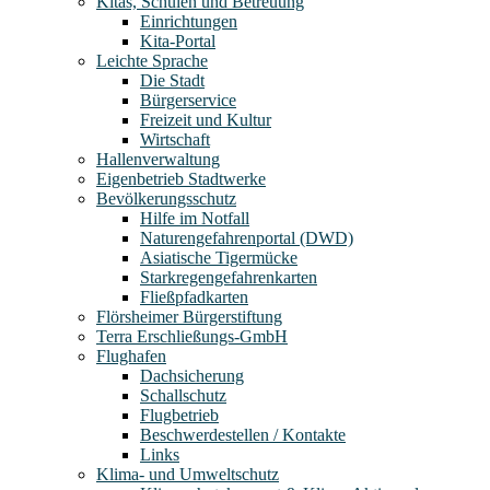
Kitas, Schulen und Betreuung
Einrichtungen
Kita-Portal
Leichte Sprache
Die Stadt
Bürgerservice
Freizeit und Kultur
Wirtschaft
Hallenverwaltung
Eigenbetrieb Stadtwerke
Bevölkerungsschutz
Hilfe im Notfall
Naturengefahrenportal (DWD)
Asiatische Tigermücke
Starkregengefahrenkarten
Fließpfadkarten
Flörsheimer Bürgerstiftung
Terra Erschließungs-GmbH
Flughafen
Dachsicherung
Schallschutz
Flugbetrieb
Beschwerdestellen / Kontakte
Links
Klima- und Umweltschutz