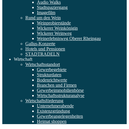
Audio Walks
Stadtspaziergang
Imagefilm
Rund um den Wein
Weinprobierstände
Wickerer Weinkönigin
Wickerer Weinweg
Weinerlebnisweg Oberer Rheingau
Gallus-Konzerte
Hotels und Pensionen
STADTRADELN
Wirtschaft
Wirtschaftsstandort
Gewerbegebiete
Strukturdaten
Bodenrichtwerte
Branchen und Firmen
Gewerbeimmobilienbörse
Wirtschaftsstrukturanalyse
Wirtschaftsförderung
Unternehmerabende
Existenzgründung
Gewerbeangelegenheiten
Heimat shoppen