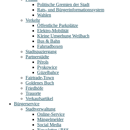
Politische Gremien der Stadt
Rats- und Bürgerinformationssystem
Wahlen
Verkehr
Öffentliche Parkplätze
Elektro-Mobilität
Kleine Umgehung Weilbach
Bus & Bahn
Fahrradboxen
Stadtspaziergang
Partnerstädte
Pérols
Pyskowice
Güzelbahçe
Fairtrade-Town
Goldenes Buch
Friedhöfe
Trauorte
Verkaufsartikel
Bürgerservice
Stadtverwaltung
Online-Service
Mängelmelder
Social Media
Newsletter / RSS