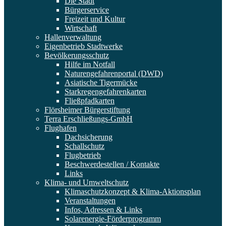
Die Stadt
Bürgerservice
Freizeit und Kultur
Wirtschaft
Hallenverwaltung
Eigenbetrieb Stadtwerke
Bevölkerungsschutz
Hilfe im Notfall
Naturengefahrenportal (DWD)
Asiatische Tigermücke
Starkregengefahrenkarten
Fließpfadkarten
Flörsheimer Bürgerstiftung
Terra Erschließungs-GmbH
Flughafen
Dachsicherung
Schallschutz
Flugbetrieb
Beschwerdestellen / Kontakte
Links
Klima- und Umweltschutz
Klimaschutzkonzept & Klima-Aktionsplan
Veranstaltungen
Infos, Adressen & Links
Solarenergie-Förderprogramm