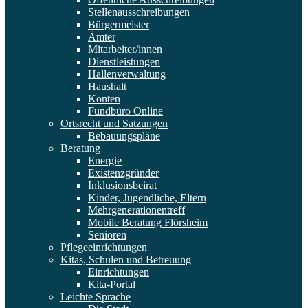
Stellenausschreibungen
Bürgermeister
Ämter
Mitarbeiter/innen
Dienstleistungen
Hallenverwaltung
Haushalt
Konten
Fundbüro Online
Ortsrecht und Satzungen
Bebauungspläne
Beratung
Energie
Existenzgründer
Inklusionsbeirat
Kinder, Jugendliche, Eltern
Mehrgenerationentreff
Mobile Beratung Flörsheim
Senioren
Pflegeeinrichtungen
Kitas, Schulen und Betreuung
Einrichtungen
Kita-Portal
Leichte Sprache