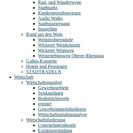
Rad- und Wanderwege
Stadtparks
Kinderstreuobstwiesen
Audio Walks
Stadtspaziergang
Imagefilm
Rund um den Wein
Weinprobierstände
Wickerer Weinkönigin
Wickerer Weinweg
Weinerlebnisweg Oberer Rheingau
Gallus-Konzerte
Hotels und Pensionen
STADTRADELN
Wirtschaft
Wirtschaftsstandort
Gewerbegebiete
Strukturdaten
Bodenrichtwerte
register
Gewerbeimmobilienbörse
Wirtschaftsstrukturanalyse
Wirtschaftsförderung
Unternehmerabende
Existenzgründung