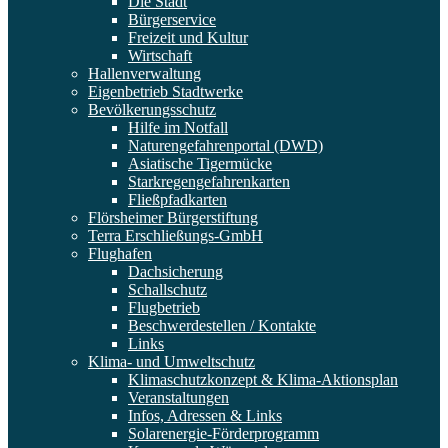
Die Stadt
Bürgerservice
Freizeit und Kultur
Wirtschaft
Hallenverwaltung
Eigenbetrieb Stadtwerke
Bevölkerungsschutz
Hilfe im Notfall
Naturengefahrenportal (DWD)
Asiatische Tigermücke
Starkregengefahrenkarten
Fließpfadkarten
Flörsheimer Bürgerstiftung
Terra Erschließungs-GmbH
Flughafen
Dachsicherung
Schallschutz
Flugbetrieb
Beschwerdestellen / Kontakte
Links
Klima- und Umweltschutz
Klimaschutzkonzept & Klima-Aktionsplan
Veranstaltungen
Infos, Adressen & Links
Solarenergie-Förderprogramm