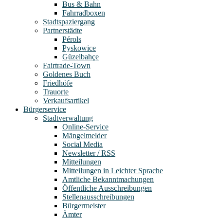
Bus & Bahn
Fahrradboxen
Stadtspaziergang
Partnerstädte
Pérols
Pyskowice
Güzelbahçe
Fairtrade-Town
Goldenes Buch
Friedhöfe
Trauorte
Verkaufsartikel
Bürgerservice
Stadtverwaltung
Online-Service
Mängelmelder
Social Media
Newsletter / RSS
Mitteilungen
Mitteilungen in Leichter Sprache
Amtliche Bekanntmachungen
Öffentliche Ausschreibungen
Stellenausschreibungen
Bürgermeister
Ämter