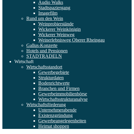
Audio Walks
Stadtspaziergang
Imagefilm
Rund um den Wein
Weinprobierstände
Wickerer Weinkönigin
Wickerer Weinweg
Weinerlebnisweg Oberer Rheingau
Gallus-Konzerte
Hotels und Pensionen
STADTRADELN
Wirtschaft
Wirtschaftsstandort
Gewerbegebiete
Strukturdaten
Bodenrichtwerte
Branchen und Firmen
Gewerbeimmobilienbörse
Wirtschaftsstrukturanalyse
Wirtschaftsförderung
Unternehmerabende
Existenzgründung
Gewerbeangelegenheiten
Heimat shoppen