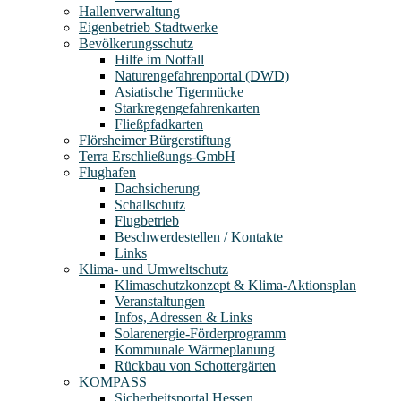
Hallenverwaltung
Eigenbetrieb Stadtwerke
Bevölkerungsschutz
Hilfe im Notfall
Naturengefahrenportal (DWD)
Asiatische Tigermücke
Starkregengefahrenkarten
Fließpfadkarten
Flörsheimer Bürgerstiftung
Terra Erschließungs-GmbH
Flughafen
Dachsicherung
Schallschutz
Flugbetrieb
Beschwerdestellen / Kontakte
Links
Klima- und Umweltschutz
Klimaschutzkonzept & Klima-Aktionsplan
Veranstaltungen
Infos, Adressen & Links
Solarenergie-Förderprogramm
Kommunale Wärmeplanung
Rückbau von Schottergärten
KOMPASS
Sicherheitsportal Hessen