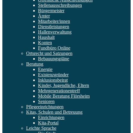
Stellenausschreibungen
Bürgermeister
Ämter
Mitarbeiter/innen
Dienstleistungen
Hallenverwaltung
Haushalt
Konten
Fundbüro Online
Ortsrecht und Satzungen
Bebauungspläne
Beratung
Energie
Existenzgründer
Inklusionsbeirat
Kinder, Jugendliche, Eltern
Mehrgenerationentreff
Mobile Beratung Flörsheim
Senioren
Pflegeeinrichtungen
Kitas, Schulen und Betreuung
Einrichtungen
Kita-Portal
Leichte Sprache