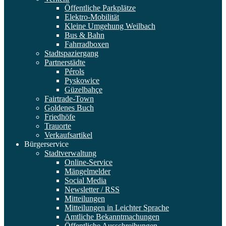
Öffentliche Parkplätze
Elektro-Mobilität
Kleine Umgehung Weilbach
Bus & Bahn
Fahrradboxen
Stadtspaziergang
Partnerstädte
Pérols
Pyskowice
Güzelbahçe
Fairtrade-Town
Goldenes Buch
Friedhöfe
Trauorte
Verkaufsartikel
Bürgerservice
Stadtverwaltung
Online-Service
Mängelmelder
Social Media
Newsletter / RSS
Mitteilungen
Mitteilungen in Leichter Sprache
Amtliche Bekanntmachungen
Öffentliche Ausschreibungen