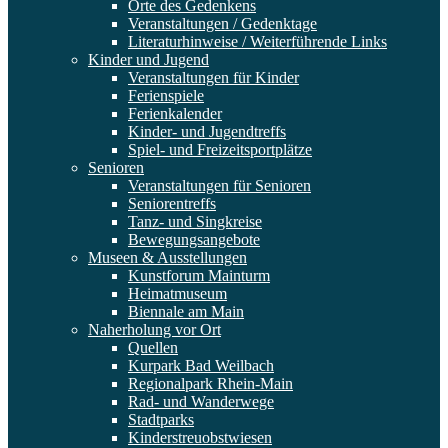
Orte des Gedenkens
Veranstaltungen / Gedenktage
Literaturhinweise / Weiterführende Links
Kinder und Jugend
Veranstaltungen für Kinder
Ferienspiele
Ferienkalender
Kinder- und Jugendtreffs
Spiel- und Freizeitsportplätze
Senioren
Veranstaltungen für Senioren
Seniorentreffs
Tanz- und Singkreise
Bewegungsangebote
Museen & Ausstellungen
Kunstforum Mainturm
Heimatmuseum
Biennale am Main
Naherholung vor Ort
Quellen
Kurpark Bad Weilbach
Regionalpark Rhein-Main
Rad- und Wanderwege
Stadtparks
Kinderstreuobstwiesen