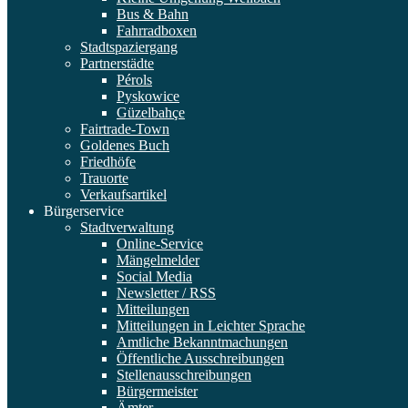
Bus & Bahn
Fahrradboxen
Stadtspaziergang
Partnerstädte
Pérols
Pyskowice
Güzelbahçe
Fairtrade-Town
Goldenes Buch
Friedhöfe
Trauorte
Verkaufsartikel
Bürgerservice
Stadtverwaltung
Online-Service
Mängelmelder
Social Media
Newsletter / RSS
Mitteilungen
Mitteilungen in Leichter Sprache
Amtliche Bekanntmachungen
Öffentliche Ausschreibungen
Stellenausschreibungen
Bürgermeister
Ämter