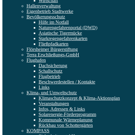
Wirtschaft
Hallenverwaltung
Eigenbetrieb Stadtwerke
Bevölkerungsschutz
Hilfe im Notfall
Naturengefahrenportal (DWD)
Asiatische Tigermücke
Starkregengefahrenkarten
Fließpfadkarten
Flörsheimer Bürgerstiftung
Terra Erschließungs-GmbH
Flughafen
Dachsicherung
Schallschutz
Flugbetrieb
Beschwerdestellen / Kontakte
Links
Klima- und Umweltschutz
Klimaschutzkonzept & Klima-Aktionsplan
Veranstaltungen
Infos, Adressen & Links
Solarenergie-Förderprogramm
Kommunale Wärmeplanung
Rückbau von Schottergärten
KOMPASS