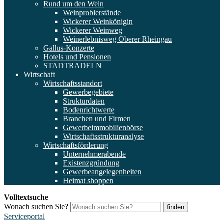
Rund um den Wein
Weinprobierstände
Wickerer Weinkönigin
Wickerer Weinweg
Weinerlebnisweg Oberer Rheingau
Gallus-Konzerte
Hotels und Pensionen
STADTRADELN
Wirtschaft
Wirtschaftsstandort
Gewerbegebiete
Strukturdaten
Bodenrichtwerte
Branchen und Firmen
Gewerbeimmobilienbörse
Wirtschaftsstrukturanalyse
Wirtschaftsförderung
Unternehmerabende
Existenzgründung
Gewerbeangelegenheiten
Heimat shoppen
Volltextsuche
Wonach suchen Sie?
finden
Serviceportal