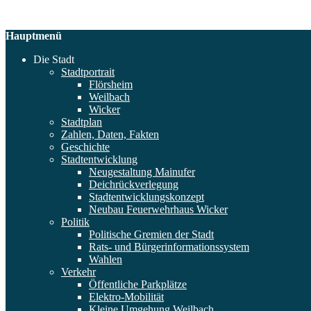
Hauptmenü
Die Stadt
Stadtportrait
Flörsheim
Weilbach
Wicker
Stadtplan
Zahlen, Daten, Fakten
Geschichte
Stadtentwicklung
Neugestaltung Mainufer
Deichrückverlegung
Stadtentwicklungskonzept
Neubau Feuerwehrhaus Wicker
Politik
Politische Gremien der Stadt
Rats- und Bürgerinformationssystem
Wahlen
Verkehr
Öffentliche Parkplätze
Elektro-Mobilität
Kleine Umgehung Weilbach