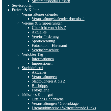
Sicherheitsportal Hessen
Serviceportal
Freizeit & Kultur
Veranstaltungskalender
Veranstaltungskalender download
Vereine & Gruppierungen
Übersicht von A bis Z
Aktuelles
Vereinsförderung
Sportlerehrung
Fotoaktion - Ehrenamt
Vereinsbroschüre
Verlobter Tag
Informationen
Impressionen
Stadtbücherei
Aktuelles
Veranstaltungen
Stadtbücherei A bis Z
Buchtipps
Fotogalerie
Jüdisches Kulturgut
Orte des Gedenkens
Veranstaltungen / Gedenktage
Literaturhinweise / Weiterführende Links