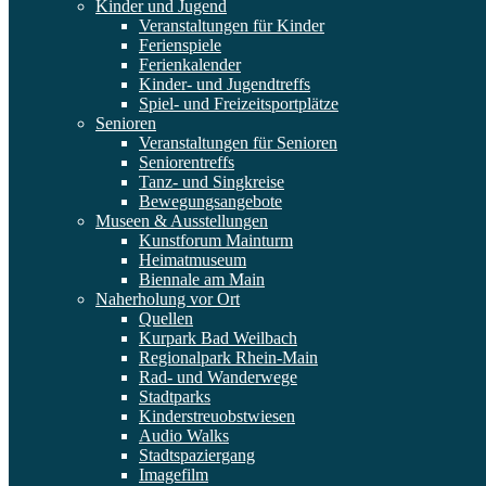
Kinder und Jugend
Veranstaltungen für Kinder
Ferienspiele
Ferienkalender
Kinder- und Jugendtreffs
Spiel- und Freizeitsportplätze
Senioren
Veranstaltungen für Senioren
Seniorentreffs
Tanz- und Singkreise
Bewegungsangebote
Museen & Ausstellungen
Kunstforum Mainturm
Heimatmuseum
Biennale am Main
Naherholung vor Ort
Quellen
Kurpark Bad Weilbach
Regionalpark Rhein-Main
Rad- und Wanderwege
Stadtparks
Kinderstreuobstwiesen
Audio Walks
Stadtspaziergang
Imagefilm