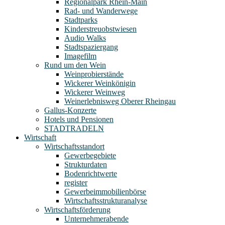
Regionalpark Rhein-Main
Rad- und Wanderwege
Stadtparks
Kinderstreuobstwiesen
Audio Walks
Stadtspaziergang
Imagefilm
Rund um den Wein
Weinprobierstände
Wickerer Weinkönigin
Wickerer Weinweg
Weinerlebnisweg Oberer Rheingau
Gallus-Konzerte
Hotels und Pensionen
STADTRADELN
Wirtschaft
Wirtschaftsstandort
Gewerbegebiete
Strukturdaten
Bodenrichtwerte
register
Gewerbeimmobilienbörse
Wirtschaftsstrukturanalyse
Wirtschaftsförderung
Unternehmerabende