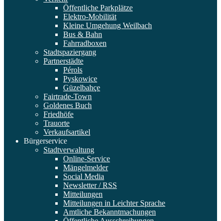
Öffentliche Parkplätze
Elektro-Mobilität
Kleine Umgehung Weilbach
Bus & Bahn
Fahrradboxen
Stadtspaziergang
Partnerstädte
Pérols
Pyskowice
Güzelbahçe
Fairtrade-Town
Goldenes Buch
Friedhöfe
Trauorte
Verkaufsartikel
Bürgerservice
Stadtverwaltung
Online-Service
Mängelmelder
Social Media
Newsletter / RSS
Mitteilungen
Mitteilungen in Leichter Sprache
Amtliche Bekanntmachungen
Öffentliche Ausschreibungen