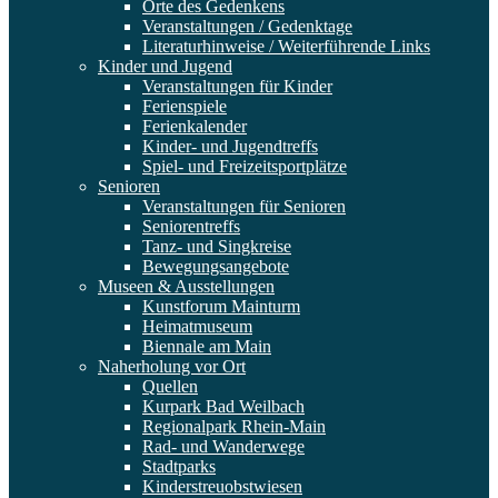
Orte des Gedenkens
Veranstaltungen / Gedenktage
Literaturhinweise / Weiterführende Links
Kinder und Jugend
Veranstaltungen für Kinder
Ferienspiele
Ferienkalender
Kinder- und Jugendtreffs
Spiel- und Freizeitsportplätze
Senioren
Veranstaltungen für Senioren
Seniorentreffs
Tanz- und Singkreise
Bewegungsangebote
Museen & Ausstellungen
Kunstforum Mainturm
Heimatmuseum
Biennale am Main
Naherholung vor Ort
Quellen
Kurpark Bad Weilbach
Regionalpark Rhein-Main
Rad- und Wanderwege
Stadtparks
Kinderstreuobstwiesen