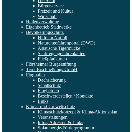
Die Stadt
Bürgerservice
Freizeit und Kultur
Wirtschaft
Hallenverwaltung
Eigenbetrieb Stadtwerke
Bevölkerungsschutz
Hilfe im Notfall
Naturengefahrenportal (DWD)
Asiatische Tigermücke
Starkregengefahrenkarten
Fließpfadkarten
Flörsheimer Bürgerstiftung
Terra Erschließungs-GmbH
Flughafen
Dachsicherung
Schallschutz
Flugbetrieb
Beschwerdestellen / Kontakte
Links
Klima- und Umweltschutz
Klimaschutzkonzept & Klima-Aktionsplan
Veranstaltungen
Infos, Adressen & Links
Solarenergie-Förderprogramm