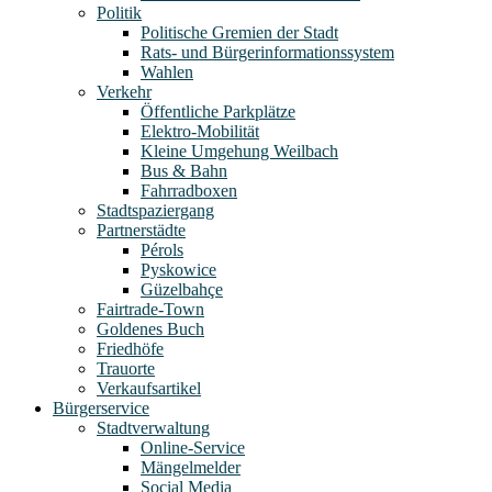
Politik
Politische Gremien der Stadt
Rats- und Bürgerinformationssystem
Wahlen
Verkehr
Öffentliche Parkplätze
Elektro-Mobilität
Kleine Umgehung Weilbach
Bus & Bahn
Fahrradboxen
Stadtspaziergang
Partnerstädte
Pérols
Pyskowice
Güzelbahçe
Fairtrade-Town
Goldenes Buch
Friedhöfe
Trauorte
Verkaufsartikel
Bürgerservice
Stadtverwaltung
Online-Service
Mängelmelder
Social Media