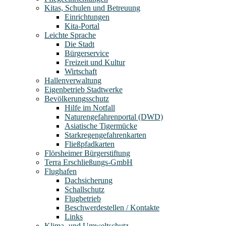
Kitas, Schulen und Betreuung
Einrichtungen
Kita-Portal
Leichte Sprache
Die Stadt
Bürgerservice
Freizeit und Kultur
Wirtschaft
Hallenverwaltung
Eigenbetrieb Stadtwerke
Bevölkerungsschutz
Hilfe im Notfall
Naturengefahrenportal (DWD)
Asiatische Tigermücke
Starkregengefahrenkarten
Fließpfadkarten
Flörsheimer Bürgerstiftung
Terra Erschließungs-GmbH
Flughafen
Dachsicherung
Schallschutz
Flugbetrieb
Beschwerdestellen / Kontakte
Links
Klima- und Umweltschutz