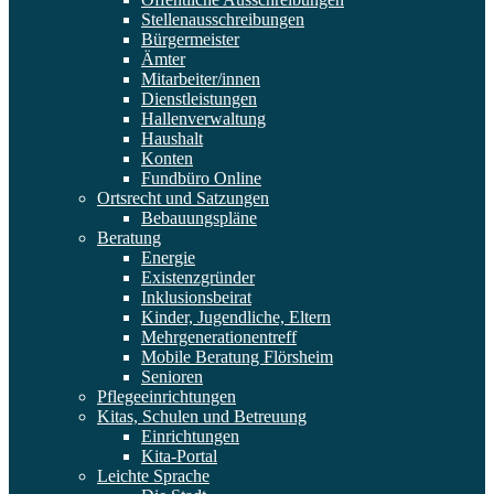
Stellenausschreibungen
Bürgermeister
Ämter
Mitarbeiter/innen
Dienstleistungen
Hallenverwaltung
Haushalt
Konten
Fundbüro Online
Ortsrecht und Satzungen
Bebauungspläne
Beratung
Energie
Existenzgründer
Inklusionsbeirat
Kinder, Jugendliche, Eltern
Mehrgenerationentreff
Mobile Beratung Flörsheim
Senioren
Pflegeeinrichtungen
Kitas, Schulen und Betreuung
Einrichtungen
Kita-Portal
Leichte Sprache