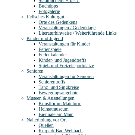
Stadtbücherei A bis Z
Buchtipps
Fotogalerie
Jüdisches Kulturgut
Orte des Gedenkens
Veranstaltungen / Gedenktage
Literaturhinweise / Weiterführende Links
Kinder und Jugend
Veranstaltungen für Kinder
Ferienspiele
Ferienkalender
Kinder- und Jugendtreffs
Spiel- und Freizeitsportplätze
Senioren
Veranstaltungen für Senioren
Seniorentreffs
Tanz- und Singkreise
Bewegungsangebote
Museen & Ausstellungen
Kunstforum Mainturm
Heimatmuseum
Biennale am Main
Naherholung vor Ort
Quellen
Kurpark Bad Weilbach