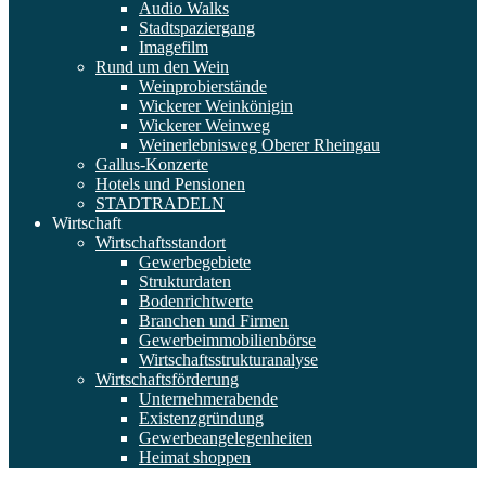
Audio Walks
Stadtspaziergang
Imagefilm
Rund um den Wein
Weinprobierstände
Wickerer Weinkönigin
Wickerer Weinweg
Weinerlebnisweg Oberer Rheingau
Gallus-Konzerte
Hotels und Pensionen
STADTRADELN
Wirtschaft
Wirtschaftsstandort
Gewerbegebiete
Strukturdaten
Bodenrichtwerte
Branchen und Firmen
Gewerbeimmobilienbörse
Wirtschaftsstrukturanalyse
Wirtschaftsförderung
Unternehmerabende
Existenzgründung
Gewerbeangelegenheiten
Heimat shoppen