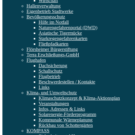
Wirtschaft
Hallenverwaltung
Eigenbetrieb Stadtwerke
Bevölkerungsschutz
Hilfe im Notfall
Naturengefahrenportal (DWD)
Asiatische Tigermücke
Starkregengefahrenkarten
Fließpfadkarten
Flörsheimer Bürgerstiftung
Terra Erschließungs-GmbH
Flughafen
Dachsicherung
Schallschutz
Flugbetrieb
Beschwerdestellen / Kontakte
Links
Klima- und Umweltschutz
Klimaschutzkonzept & Klima-Aktionsplan
Veranstaltungen
Infos, Adressen & Links
Solarenergie-Förderprogramm
Kommunale Wärmeplanung
Rückbau von Schottergärten
KOMPASS