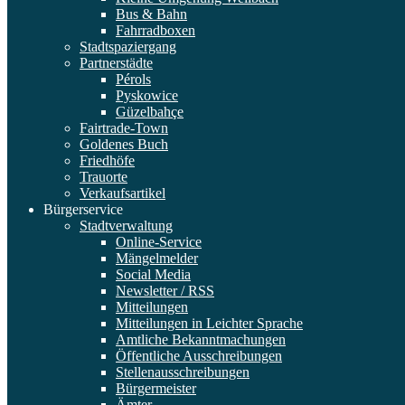
Bus & Bahn
Fahrradboxen
Stadtspaziergang
Partnerstädte
Pérols
Pyskowice
Güzelbahçe
Fairtrade-Town
Goldenes Buch
Friedhöfe
Trauorte
Verkaufsartikel
Bürgerservice
Stadtverwaltung
Online-Service
Mängelmelder
Social Media
Newsletter / RSS
Mitteilungen
Mitteilungen in Leichter Sprache
Amtliche Bekanntmachungen
Öffentliche Ausschreibungen
Stellenausschreibungen
Bürgermeister
Ämter