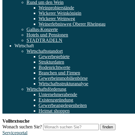
Rund um den Wein
Weinprobierstände
Wickerer Weinkönigin
Wickerer Weinweg
Weinerlebnisweg Oberer Rheingau
Gallus-Konzerte
Hotels und Pensionen
STADTRADELN
Wirtschaft
Wirtschaftsstandort
Gewerbegebiete
Strukturdaten
Bodenrichtwerte
Branchen und Firmen
Gewerbeimmobilienbörse
Wirtschaftsstrukturanalyse
Wirtschaftsförderung
Unternehmerabende
Existenzgründung
Gewerbeangelegenheiten
Heimat shoppen
Volltextsuche
Wonach suchen Sie?
finden
Serviceportal