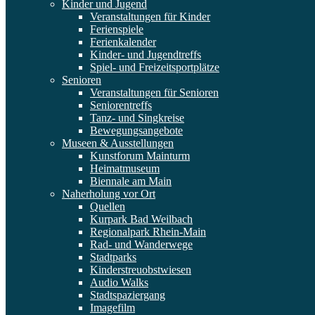
Kinder und Jugend
Veranstaltungen für Kinder
Ferienspiele
Ferienkalender
Kinder- und Jugendtreffs
Spiel- und Freizeitsportplätze
Senioren
Veranstaltungen für Senioren
Seniorentreffs
Tanz- und Singkreise
Bewegungsangebote
Museen & Ausstellungen
Kunstforum Mainturm
Heimatmuseum
Biennale am Main
Naherholung vor Ort
Quellen
Kurpark Bad Weilbach
Regionalpark Rhein-Main
Rad- und Wanderwege
Stadtparks
Kinderstreuobstwiesen
Audio Walks
Stadtspaziergang
Imagefilm