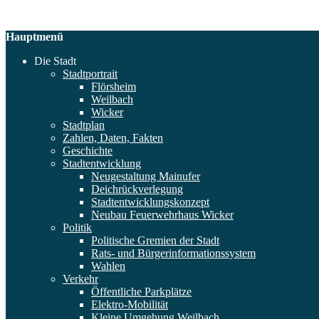
Hauptmenü
Die Stadt
Stadtportrait
Flörsheim
Weilbach
Wicker
Stadtplan
Zahlen, Daten, Fakten
Geschichte
Stadtentwicklung
Neugestaltung Mainufer
Deichrückverlegung
Stadtentwicklungskonzept
Neubau Feuerwehrhaus Wicker
Politik
Politische Gremien der Stadt
Rats- und Bürgerinformationssystem
Wahlen
Verkehr
Öffentliche Parkplätze
Elektro-Mobilität
Kleine Umgehung Weilbach