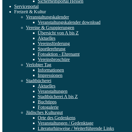
Sicherheitsportal Hessen
Serviceportal
Freizeit & Kultur
Veranstaltungskalender
Veranstaltungskalender download
Vereine & Gruppierungen
Übersicht von A bis Z
Aktuelles
Vereinsförderung
Sportlerehrung
Fotoaktion - Ehrenamt
Vereinsbroschüre
Verlobter Tag
Informationen
Impressionen
Stadtbücherei
Aktuelles
Veranstaltungen
Stadtbücherei A bis Z
Buchtipps
Fotogalerie
Jüdisches Kulturgut
Orte des Gedenkens
Veranstaltungen / Gedenktage
Literaturhinweise / Weiterführende Links