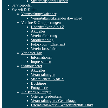
Sicherheitsportal Hessen
Serviceportal
Freizeit & Kultur
Veranstaltungskalender
Veranstaltungskalender download
Vereine & Gruppierungen
Übersicht von A bis Z
Aktuelles
Vereinsförderung
Sportlerehrung
Fotoaktion - Ehrenamt
Vereinsbroschüre
Verlobter Tag
Informationen
Impressionen
Stadtbücherei
Aktuelles
Veranstaltungen
Stadtbücherei A bis Z
Buchtipps
Fotogalerie
Jüdisches Kulturgut
Orte des Gedenkens
Veranstaltungen / Gedenktage
Literaturhinweise / Weiterführende Links