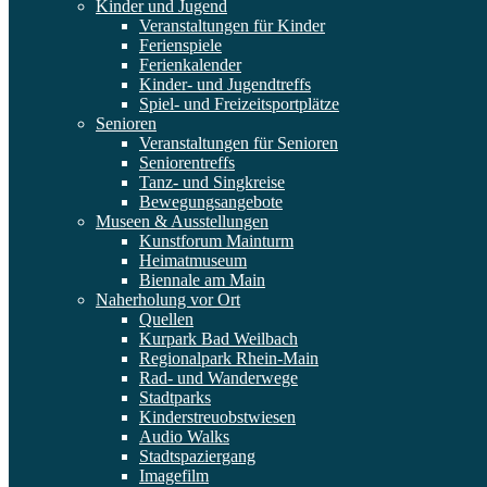
Kinder und Jugend
Veranstaltungen für Kinder
Ferienspiele
Ferienkalender
Kinder- und Jugendtreffs
Spiel- und Freizeitsportplätze
Senioren
Veranstaltungen für Senioren
Seniorentreffs
Tanz- und Singkreise
Bewegungsangebote
Museen & Ausstellungen
Kunstforum Mainturm
Heimatmuseum
Biennale am Main
Naherholung vor Ort
Quellen
Kurpark Bad Weilbach
Regionalpark Rhein-Main
Rad- und Wanderwege
Stadtparks
Kinderstreuobstwiesen
Audio Walks
Stadtspaziergang
Imagefilm