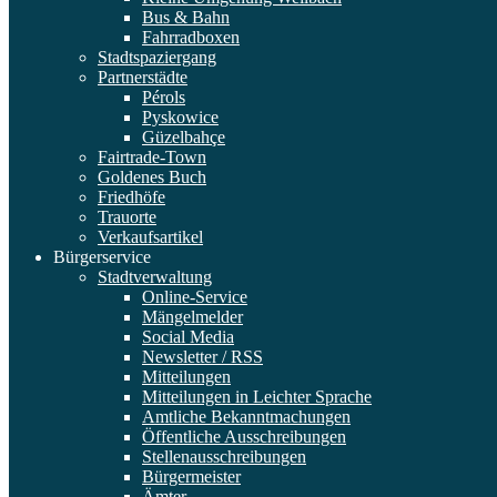
Bus & Bahn
Fahrradboxen
Stadtspaziergang
Partnerstädte
Pérols
Pyskowice
Güzelbahçe
Fairtrade-Town
Goldenes Buch
Friedhöfe
Trauorte
Verkaufsartikel
Bürgerservice
Stadtverwaltung
Online-Service
Mängelmelder
Social Media
Newsletter / RSS
Mitteilungen
Mitteilungen in Leichter Sprache
Amtliche Bekanntmachungen
Öffentliche Ausschreibungen
Stellenausschreibungen
Bürgermeister
Ämter