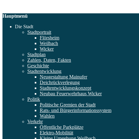
Hauptmenü
Die Stadt
Stadtportrait
Flörsheim
Weilbach
Wicker
Stadtplan
Zahlen, Daten, Fakten
Geschichte
Stadtentwicklung
Neugestaltung Mainufer
Deichrückverlegung
Stadtentwicklungskonzept
Neubau Feuerwehrhaus Wicker
Politik
Politische Gremien der Stadt
Rats- und Bürgerinformationssystem
Wahlen
Verkehr
Öffentliche Parkplätze
Elektro-Mobilität
Kleine Umgehung Weilbach