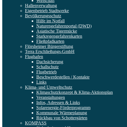
Wirtschaft
Hallenverwaltung
Eigenbetrieb Stadtwerke
Bevölkerungsschutz
Hilfe im Notfall
Naturengefahrenportal (DWD)
Asiatische Tigermücke
Starkregengefahrenkarten
Fließpfadkarten
Flörsheimer Bürgerstiftung
Terra Erschließungs-GmbH
Flughafen
Dachsicherung
Schallschutz
Flugbetrieb
Beschwerdestellen / Kontakte
Links
Klima- und Umweltschutz
Klimaschutzkonzept & Klima-Aktionsplan
Veranstaltungen
Infos, Adressen & Links
Solarenergie-Förderprogramm
Kommunale Wärmeplanung
Rückbau von Schottergärten
KOMPASS