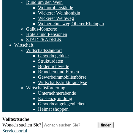
Rund um den Wein
Weinprobierstände
Wickerer Weinkönigin
Wickerer Weinweg
Weinerlebnisweg Oberer Rheingau
Gallus-Konzerte
Hotels und Pensionen
STADTRADELN
Wirtschaft
Wirtschaftsstandort
Gewerbegebiete
Strukturdaten
Bodenrichtwerte
Branchen und Firmen
Gewerbeimmobilienbörse
Wirtschaftsstrukturanalyse
Wirtschaftsförderung
Unternehmerabende
Existenzgründung
Gewerbeangelegenheiten
Heimat shoppen
Volltextsuche
Wonach suchen Sie?
finden
Serviceportal