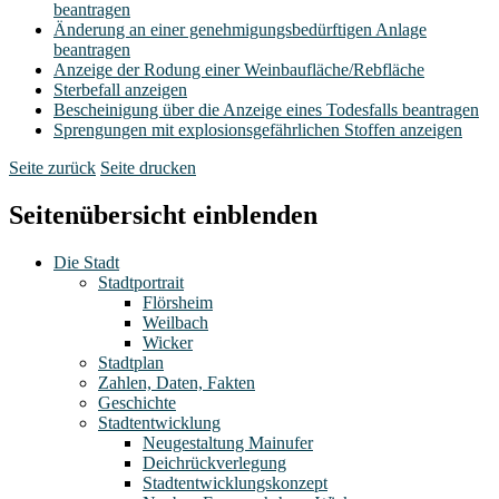
beantragen
Änderung an einer genehmigungsbedürftigen Anlage
beantragen
Anzeige der Rodung einer Weinbaufläche/Rebfläche
Sterbefall anzeigen
Bescheinigung über die Anzeige eines Todesfalls beantragen
Sprengungen mit explosionsgefährlichen Stoffen anzeigen
Seite zurück
Seite drucken
Seitenübersicht einblenden
Die Stadt
Stadtportrait
Flörsheim
Weilbach
Wicker
Stadtplan
Zahlen, Daten, Fakten
Geschichte
Stadtentwicklung
Neugestaltung Mainufer
Deichrückverlegung
Stadtentwicklungskonzept