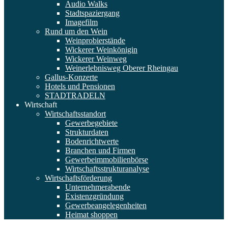
Audio Walks
Stadtspaziergang
Imagefilm
Rund um den Wein
Weinprobierstände
Wickerer Weinkönigin
Wickerer Weinweg
Weinerlebnisweg Oberer Rheingau
Gallus-Konzerte
Hotels und Pensionen
STADTRADELN
Wirtschaft
Wirtschaftsstandort
Gewerbegebiete
Strukturdaten
Bodenrichtwerte
Branchen und Firmen
Gewerbeimmobilienbörse
Wirtschaftsstrukturanalyse
Wirtschaftsförderung
Unternehmerabende
Existenzgründung
Gewerbeangelegenheiten
Heimat shoppen