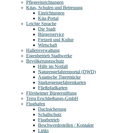
Pflegeeinrichtungen
Kitas, Schulen und Betreuung
Einrichtungen
Kita-Portal
Leichte Sprache
Die Stadt
Bürgerservice
Freizeit und Kultur
Wirtschaft
Hallenverwaltung
Eigenbetrieb Stadtwerke
Bevölkerungsschutz
Hilfe im Notfall
Naturengefahrenportal (DWD)
Asiatische Tigermücke
Starkregengefahrenkarten
Fließpfadkarten
Flörsheimer Bürgerstiftung
Terra Erschließungs-GmbH
Flughafen
Dachsicherung
Schallschutz
Flugbetrieb
Beschwerdestellen / Kontakte
Links