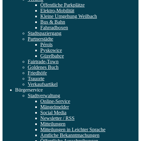
Öffentliche Parkplätze
Elektro-Mobilität
Kleine Umgehung Weilbach
Bus & Bahn
Fahrradboxen
Stadtspaziergang
Partnerstädte
Pérols
Pyskowice
Güzelbahçe
Fairtrade-Town
Goldenes Buch
Friedhöfe
Trauorte
Verkaufsartikel
Bürgerservice
Stadtverwaltung
Online-Service
Mängelmelder
Social Media
Newsletter / RSS
Mitteilungen
Mitteilungen in Leichter Sprache
Amtliche Bekanntmachungen
Öffentliche Ausschreibungen