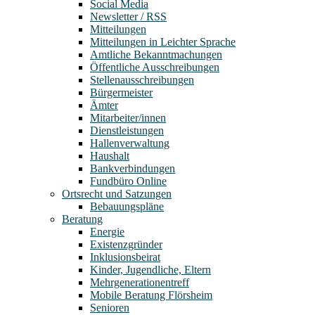
Social Media
Newsletter / RSS
Mitteilungen
Mitteilungen in Leichter Sprache
Amtliche Bekanntmachungen
Öffentliche Ausschreibungen
Stellenausschreibungen
Bürgermeister
Ämter
Mitarbeiter/innen
Dienstleistungen
Hallenverwaltung
Haushalt
Bankverbindungen
Fundbüro Online
Ortsrecht und Satzungen
Bebauungspläne
Beratung
Energie
Existenzgründer
Inklusionsbeirat
Kinder, Jugendliche, Eltern
Mehrgenerationentreff
Mobile Beratung Flörsheim
Senioren