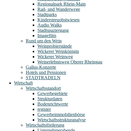
Regionalpark Rhein-Main
Rad- und Wanderwege
Stadtparks
Kinderstreuobstwiesen
Audio Walks
Stadtspaziergang
Imagefilm
Rund um den Wein
Weinprobierstände
Wickerer Weinkönigin
Wickerer Weinweg
Weinerlebnisweg Oberer Rheingau
Gallus-Konzerte
Hotels und Pensionen
STADTRADELN
Wirtschaft
Wirtschaftsstandort
Gewerbegebiete
Strukturdaten
Bodenrichtwerte
register
Gewerbeimmobilienbörse
Wirtschaftsstrukturanalyse
Wirtschaftsförderung
Unternehmerabende