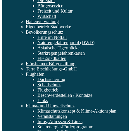
Die Stadt
Bürgerservice
Freizeit und Kultur
Wirtschaft
Hallenverwaltung
Eigenbetrieb Stadtwerke
Bevölkerungsschutz
Hilfe im Notfall
Naturengefahrenportal (DWD)
Asiatische Tigermücke
Starkregengefahrenkarten
Fließpfadkarten
Flörsheimer Bürgerstiftung
Terra Erschließungs-GmbH
Flughafen
Dachsicherung
Schallschutz
Flugbetrieb
Beschwerdestellen / Kontakte
Links
Klima- und Umweltschutz
Klimaschutzkonzept & Klima-Aktionsplan
Veranstaltungen
Infos, Adressen & Links
Solarenergie-Förderprogramm