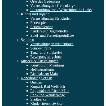
Orte des Gedenkens
Veranstaltungen / Gedenktage
Literaturhinweise / Weiterführende Links
Kinder und Jugend
Veranstaltungen für Kinder
Ferienspiele
Ferienkalender
Kinder- und Jugendtreffs
Spiel- und Freizeitsportplätze
Senioren
Veranstaltungen für Senioren
Seniorentreffs
Tanz- und Singkreise
Bewegungsangebote
Museen & Ausstellungen
Kunstforum Mainturm
Heimatmuseum
Biennale am Main
Naherholung vor Ort
Quellen
Kurpark Bad Weilbach
Regionalpark Rhein-Main
Rad- und Wanderwege
Stadtparks
Kinderstreuobstwiesen