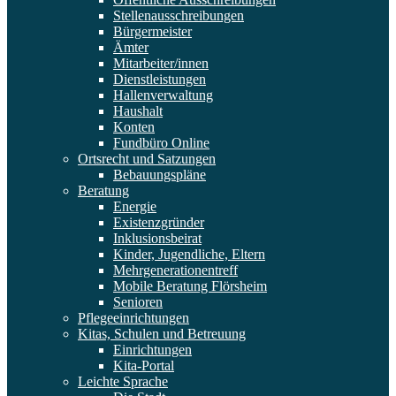
Stellenausschreibungen
Bürgermeister
Ämter
Mitarbeiter/innen
Dienstleistungen
Hallenverwaltung
Haushalt
Konten
Fundbüro Online
Ortsrecht und Satzungen
Bebauungspläne
Beratung
Energie
Existenzgründer
Inklusionsbeirat
Kinder, Jugendliche, Eltern
Mehrgenerationentreff
Mobile Beratung Flörsheim
Senioren
Pflegeeinrichtungen
Kitas, Schulen und Betreuung
Einrichtungen
Kita-Portal
Leichte Sprache