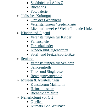
Stadtbücherei A bis Z
Buchtipps
Fotogalerie
Jüdisches Kulturgut
Orte des Gedenkens
Veranstaltungen / Gedenktage
Literaturhinweise / Weiterführende Links
Kinder und Jugend
Veranstaltungen für Kinder
Ferienspiele
Ferienkalender
Kinder- und Jugendtreffs
Spiel- und Freizeitsportplätze
Senioren
Veranstaltungen für Senioren
Seniorentreffs
Tanz- und Singkreise
Bewegungsangebote
Museen & Ausstellungen
Kunstforum Mainturm
Heimatmuseum
Biennale am Main
Naherholung vor Ort
Quellen
Kurpark Bad Weilbach