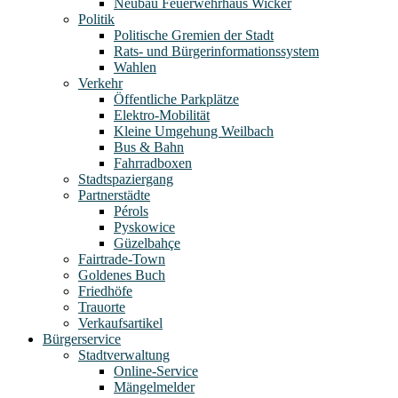
Neubau Feuerwehrhaus Wicker
Politik
Politische Gremien der Stadt
Rats- und Bürgerinformationssystem
Wahlen
Verkehr
Öffentliche Parkplätze
Elektro-Mobilität
Kleine Umgehung Weilbach
Bus & Bahn
Fahrradboxen
Stadtspaziergang
Partnerstädte
Pérols
Pyskowice
Güzelbahçe
Fairtrade-Town
Goldenes Buch
Friedhöfe
Trauorte
Verkaufsartikel
Bürgerservice
Stadtverwaltung
Online-Service
Mängelmelder