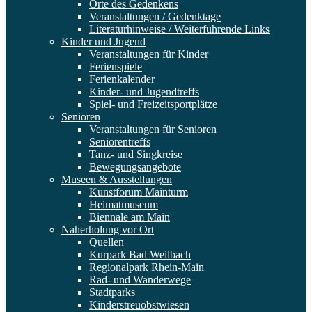
Orte des Gedenkens
Veranstaltungen / Gedenktage
Literaturhinweise / Weiterführende Links
Kinder und Jugend
Veranstaltungen für Kinder
Ferienspiele
Ferienkalender
Kinder- und Jugendtreffs
Spiel- und Freizeitsportplätze
Senioren
Veranstaltungen für Senioren
Seniorentreffs
Tanz- und Singkreise
Bewegungsangebote
Museen & Ausstellungen
Kunstforum Mainturm
Heimatmuseum
Biennale am Main
Naherholung vor Ort
Quellen
Kurpark Bad Weilbach
Regionalpark Rhein-Main
Rad- und Wanderwege
Stadtparks
Kinderstreuobstwiesen