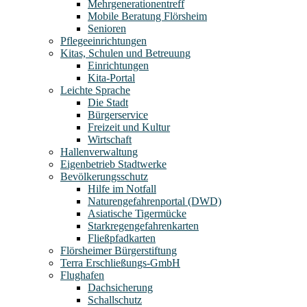
Mehrgenerationentreff
Mobile Beratung Flörsheim
Senioren
Pflegeeinrichtungen
Kitas, Schulen und Betreuung
Einrichtungen
Kita-Portal
Leichte Sprache
Die Stadt
Bürgerservice
Freizeit und Kultur
Wirtschaft
Hallenverwaltung
Eigenbetrieb Stadtwerke
Bevölkerungsschutz
Hilfe im Notfall
Naturengefahrenportal (DWD)
Asiatische Tigermücke
Starkregengefahrenkarten
Fließpfadkarten
Flörsheimer Bürgerstiftung
Terra Erschließungs-GmbH
Flughafen
Dachsicherung
Schallschutz