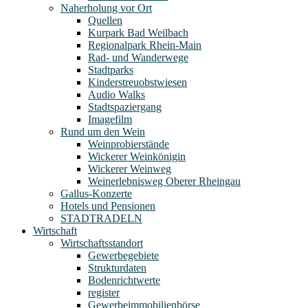
Naherholung vor Ort
Quellen
Kurpark Bad Weilbach
Regionalpark Rhein-Main
Rad- und Wanderwege
Stadtparks
Kinderstreuobstwiesen
Audio Walks
Stadtspaziergang
Imagefilm
Rund um den Wein
Weinprobierstände
Wickerer Weinkönigin
Wickerer Weinweg
Weinerlebnisweg Oberer Rheingau
Gallus-Konzerte
Hotels und Pensionen
STADTRADELN
Wirtschaft
Wirtschaftsstandort
Gewerbegebiete
Strukturdaten
Bodenrichtwerte
register
Gewerbeimmobilienbörse