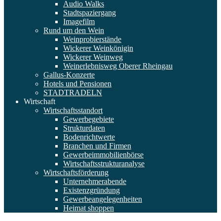
Audio Walks
Stadtspaziergang
Imagefilm
Rund um den Wein
Weinprobierstände
Wickerer Weinkönigin
Wickerer Weinweg
Weinerlebnisweg Oberer Rheingau
Gallus-Konzerte
Hotels und Pensionen
STADTRADELN
Wirtschaft
Wirtschaftsstandort
Gewerbegebiete
Strukturdaten
Bodenrichtwerte
Branchen und Firmen
Gewerbeimmobilienbörse
Wirtschaftsstrukturanalyse
Wirtschaftsförderung
Unternehmerabende
Existenzgründung
Gewerbeangelegenheiten
Heimat shoppen