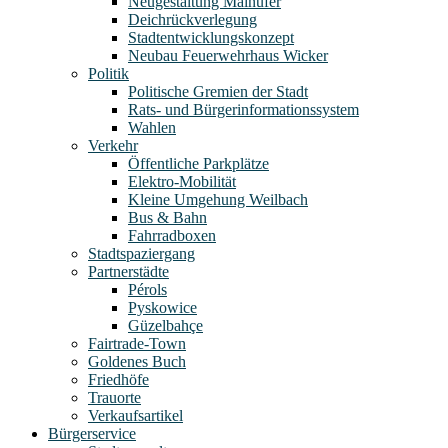
Neugestaltung Mainufer
Deichrückverlegung
Stadtentwicklungskonzept
Neubau Feuerwehrhaus Wicker
Politik
Politische Gremien der Stadt
Rats- und Bürgerinformationssystem
Wahlen
Verkehr
Öffentliche Parkplätze
Elektro-Mobilität
Kleine Umgehung Weilbach
Bus & Bahn
Fahrradboxen
Stadtspaziergang
Partnerstädte
Pérols
Pyskowice
Güzelbahçe
Fairtrade-Town
Goldenes Buch
Friedhöfe
Trauorte
Verkaufsartikel
Bürgerservice