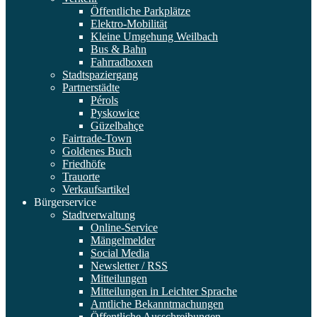
Öffentliche Parkplätze
Elektro-Mobilität
Kleine Umgehung Weilbach
Bus & Bahn
Fahrradboxen
Stadtspaziergang
Partnerstädte
Pérols
Pyskowice
Güzelbahçe
Fairtrade-Town
Goldenes Buch
Friedhöfe
Trauorte
Verkaufsartikel
Bürgerservice
Stadtverwaltung
Online-Service
Mängelmelder
Social Media
Newsletter / RSS
Mitteilungen
Mitteilungen in Leichter Sprache
Amtliche Bekanntmachungen
Öffentliche Ausschreibungen