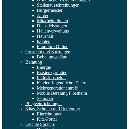
Stellenausschreibungen
Bürgermeister
Ämter
Mitarbeiter/innen
Dienstleistungen
Hallenverwaltung
Haushalt
Konten
Fundbüro Online
Ortsrecht und Satzungen
Bebauungspläne
Beratung
Energie
Existenzgründer
Inklusionsbeirat
Kinder, Jugendliche, Eltern
Mehrgenerationentreff
Mobile Beratung Flörsheim
Senioren
Pflegeeinrichtungen
Kitas, Schulen und Betreuung
Einrichtungen
Kita-Portal
Leichte Sprache