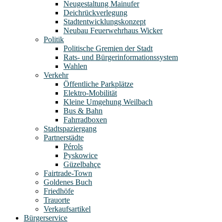
Neugestaltung Mainufer
Deichrückverlegung
Stadtentwicklungskonzept
Neubau Feuerwehrhaus Wicker
Politik
Politische Gremien der Stadt
Rats- und Bürgerinformationssystem
Wahlen
Verkehr
Öffentliche Parkplätze
Elektro-Mobilität
Kleine Umgehung Weilbach
Bus & Bahn
Fahrradboxen
Stadtspaziergang
Partnerstädte
Pérols
Pyskowice
Güzelbahçe
Fairtrade-Town
Goldenes Buch
Friedhöfe
Trauorte
Verkaufsartikel
Bürgerservice