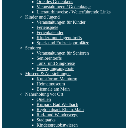
Orte des Gedenkens
Veranstaltungen / Gedenktage
Literaturhinweise / Weiterführende Links
Kinder und Jugend
Veranstaltungen für Kinder
Ferienspiele
Ferienkalender
Kinder- und Jugendtreffs
Spiel- und Freizeitsportplätze
Senioren
Veranstaltungen für Senioren
Seniorentreffs
Tanz- und Singkreise
Bewegungsangebote
Museen & Ausstellungen
Kunstforum Mainturm
Heimatmuseum
Biennale am Main
Naherholung vor Ort
Quellen
Kurpark Bad Weilbach
Regionalpark Rhein-Main
Rad- und Wanderwege
Stadtparks
Kinderstreuobstwiesen