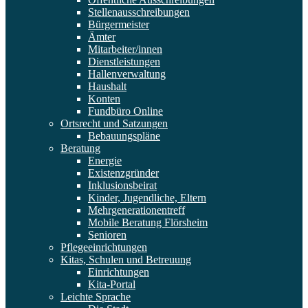
Stellenausschreibungen
Bürgermeister
Ämter
Mitarbeiter/innen
Dienstleistungen
Hallenverwaltung
Haushalt
Konten
Fundbüro Online
Ortsrecht und Satzungen
Bebauungspläne
Beratung
Energie
Existenzgründer
Inklusionsbeirat
Kinder, Jugendliche, Eltern
Mehrgenerationentreff
Mobile Beratung Flörsheim
Senioren
Pflegeeinrichtungen
Kitas, Schulen und Betreuung
Einrichtungen
Kita-Portal
Leichte Sprache