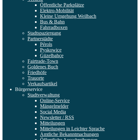
Öffentliche Parkplätze
Elektro-Mobilität
Kleine Umgehung Weilbach
Bus & Bahn
Fahrradboxen
Stadtspaziergang
Partnerstädte
Pérols
Pyskowice
Güzelbahçe
Fairtrade-Town
Goldenes Buch
Friedhöfe
Trauorte
Verkaufsartikel
Bürgerservice
Stadtverwaltung
Online-Service
Mängelmelder
Social Media
Newsletter / RSS
Mitteilungen
Mitteilungen in Leichter Sprache
Amtliche Bekanntmachungen
Öffentliche Ausschreibungen