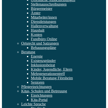
Stellenausschreibungen
Bürgermeister
Ämter
Mitarbeiter/innen
Dienstleistungen
Hallenverwaltung
Haushalt
Konten
Fundbüro Online
Ortsrecht und Satzungen
Bebauungspläne
Beratung
Energie
Existenzgründer
Inklusionsbeirat
Kinder, Jugendliche, Eltern
Mehrgenerationentreff
Mobile Beratung Flörsheim
Senioren
Pflegeeinrichtungen
Kitas, Schulen und Betreuung
Einrichtungen
Kita-Portal
Leichte Sprache