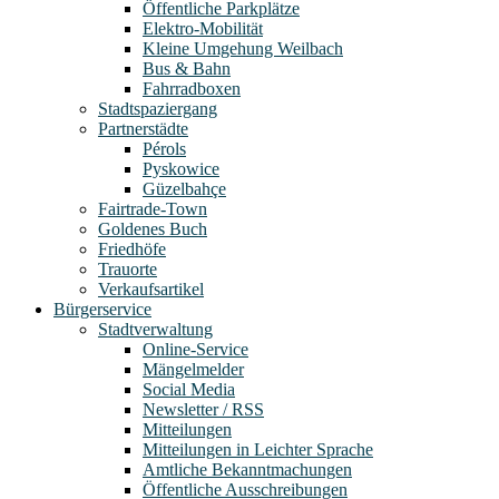
Öffentliche Parkplätze
Elektro-Mobilität
Kleine Umgehung Weilbach
Bus & Bahn
Fahrradboxen
Stadtspaziergang
Partnerstädte
Pérols
Pyskowice
Güzelbahçe
Fairtrade-Town
Goldenes Buch
Friedhöfe
Trauorte
Verkaufsartikel
Bürgerservice
Stadtverwaltung
Online-Service
Mängelmelder
Social Media
Newsletter / RSS
Mitteilungen
Mitteilungen in Leichter Sprache
Amtliche Bekanntmachungen
Öffentliche Ausschreibungen