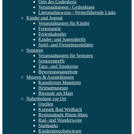
Orte des Gedenkens
Veranstaltungen / Gedenktage
Literaturhinweise / Weiterführende Links
Kinder und Jugend
Veranstaltungen für Kinder
Ferienspiele
Ferienkalender
Kinder- und Jugendtreffs
Spiel- und Freizeitsportplätze
Senioren
Veranstaltungen für Senioren
Seniorentreffs
Tanz- und Singkreise
Bewegungsangebote
Museen & Ausstellungen
Kunstforum Mainturm
Heimatmuseum
Biennale am Main
Naherholung vor Ort
Quellen
Kurpark Bad Weilbach
Regionalpark Rhein-Main
Rad- und Wanderwege
Stadtparks
Kinderstreuobstwiesen