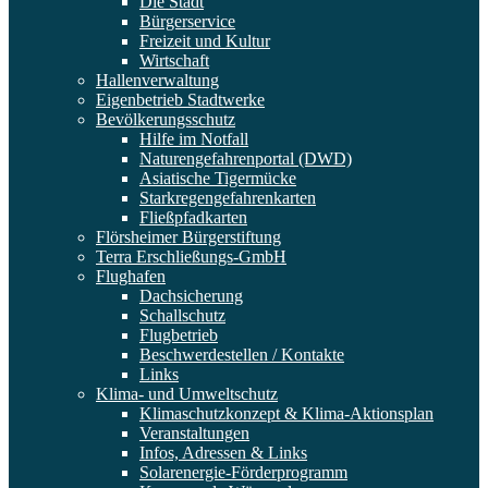
Die Stadt
Bürgerservice
Freizeit und Kultur
Wirtschaft
Hallenverwaltung
Eigenbetrieb Stadtwerke
Bevölkerungsschutz
Hilfe im Notfall
Naturengefahrenportal (DWD)
Asiatische Tigermücke
Starkregengefahrenkarten
Fließpfadkarten
Flörsheimer Bürgerstiftung
Terra Erschließungs-GmbH
Flughafen
Dachsicherung
Schallschutz
Flugbetrieb
Beschwerdestellen / Kontakte
Links
Klima- und Umweltschutz
Klimaschutzkonzept & Klima-Aktionsplan
Veranstaltungen
Infos, Adressen & Links
Solarenergie-Förderprogramm