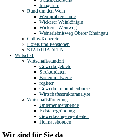
Imagefilm
Rund um den Wein
Weinprobierstände
Wickerer Weinkönigin
Wickerer Weinweg
Weinerlebnisweg Oberer Rheingau
Gallus-Konzerte
Hotels und Pensionen
STADTRADELN
Wirtschaft
Wirtschaftsstandort
Gewerbegebiete
Strukturdaten
Bodenrichtwerte
register
Gewerbeimmobilienbörse
Wirtschaftsstrukturanalyse
Wirtschaftsförderung
Unternehmerabende
Existenzgründung
Gewerbeangelegenheiten
Heimat shoppen
Wir sind für Sie da