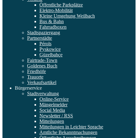
Öffentliche Parkplätze
Elektro-Mobilität
Kleine Umgehung Weilbach
Bus & Bahn
Fahrradboxen
Stadtspaziergang
Partnerstädte
Pérols
Pyskowice
Güzelbahçe
Fairtrade-Town
Goldenes Buch
Friedhöfe
Trauorte
Verkaufsartikel
Bürgerservice
Stadtverwaltung
Online-Service
Mängelmelder
Social Media
Newsletter / RSS
Mitteilungen
Mitteilungen in Leichter Sprache
Amtliche Bekanntmachungen
Öffentliche Ausschreibungen