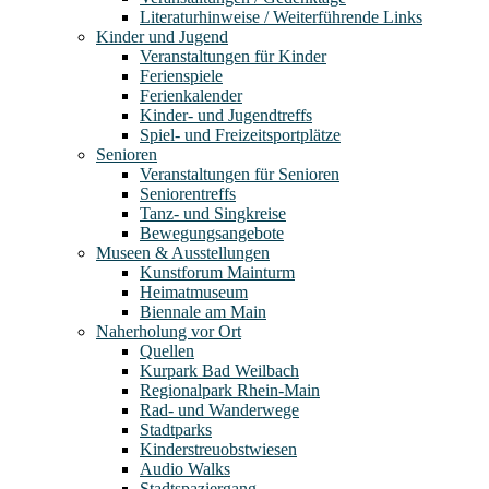
Literaturhinweise / Weiterführende Links
Kinder und Jugend
Veranstaltungen für Kinder
Ferienspiele
Ferienkalender
Kinder- und Jugendtreffs
Spiel- und Freizeitsportplätze
Senioren
Veranstaltungen für Senioren
Seniorentreffs
Tanz- und Singkreise
Bewegungsangebote
Museen & Ausstellungen
Kunstforum Mainturm
Heimatmuseum
Biennale am Main
Naherholung vor Ort
Quellen
Kurpark Bad Weilbach
Regionalpark Rhein-Main
Rad- und Wanderwege
Stadtparks
Kinderstreuobstwiesen
Audio Walks
Stadtspaziergang