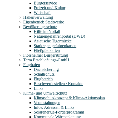
Bürgerservice
Freizeit und Kultur
Wirtschaft
Hallenverwaltung
Eigenbetrieb Stadtwerke
Bevölkerungsschutz
Hilfe im Notfall
Naturengefahrenportal (DWD)
Asiatische Tigermücke
Starkregengefahrenkarten
Fließpfadkarten
Flörsheimer Bürgerstiftung
Terra Erschließungs-GmbH
Flughafen
Dachsicherung
Schallschutz
Flugbetrieb
Beschwerdestellen / Kontakte
Links
Klima- und Umweltschutz
Klimaschutzkonzept & Klima-Aktionsplan
Veranstaltungen
Infos, Adressen & Links
Solarenergie-Förderprogramm
Kommunale Wärmeplanung