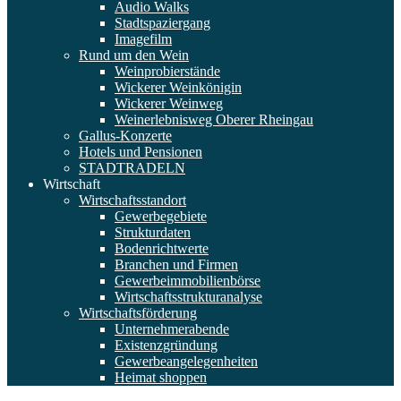
Audio Walks
Stadtspaziergang
Imagefilm
Rund um den Wein
Weinprobierstände
Wickerer Weinkönigin
Wickerer Weinweg
Weinerlebnisweg Oberer Rheingau
Gallus-Konzerte
Hotels und Pensionen
STADTRADELN
Wirtschaft
Wirtschaftsstandort
Gewerbegebiete
Strukturdaten
Bodenrichtwerte
Branchen und Firmen
Gewerbeimmobilienbörse
Wirtschaftsstrukturanalyse
Wirtschaftsförderung
Unternehmerabende
Existenzgründung
Gewerbeangelegenheiten
Heimat shoppen