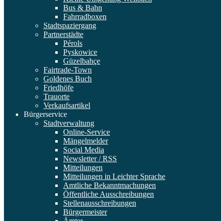
Bus & Bahn
Fahrradboxen
Stadtspaziergang
Partnerstädte
Pérols
Pyskowice
Güzelbahçe
Fairtrade-Town
Goldenes Buch
Friedhöfe
Trauorte
Verkaufsartikel
Bürgerservice
Stadtverwaltung
Online-Service
Mängelmelder
Social Media
Newsletter / RSS
Mitteilungen
Mitteilungen in Leichter Sprache
Amtliche Bekanntmachungen
Öffentliche Ausschreibungen
Stellenausschreibungen
Bürgermeister
Ämter