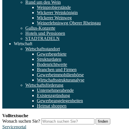
Rund um den Wein
Weinprobierstände
Wickerer Weinkönigin
Wickerer Weinweg
Weinerlebnisweg Oberer Rheingau
Gallus-Konzerte
Hotels und Pensionen
STADTRADELN
Wirtschaft
Wirtschaftsstandort
Gewerbegebiete
Strukturdaten
Bodenrichtwerte
Branchen und Firmen
Gewerbeimmobilienbörse
Wirtschaftsstrukturanalyse
Wirtschaftsförderung
Unternehmerabende
Existenzgründung
Gewerbeangelegenheiten
Heimat shoppen
Volltextsuche
Wonach suchen Sie?
finden
Serviceportal