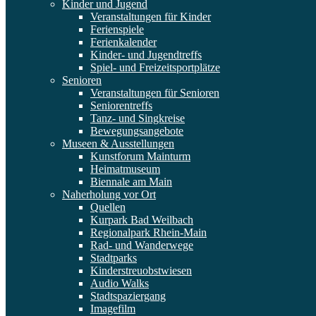
Kinder und Jugend
Veranstaltungen für Kinder
Ferienspiele
Ferienkalender
Kinder- und Jugendtreffs
Spiel- und Freizeitsportplätze
Senioren
Veranstaltungen für Senioren
Seniorentreffs
Tanz- und Singkreise
Bewegungsangebote
Museen & Ausstellungen
Kunstforum Mainturm
Heimatmuseum
Biennale am Main
Naherholung vor Ort
Quellen
Kurpark Bad Weilbach
Regionalpark Rhein-Main
Rad- und Wanderwege
Stadtparks
Kinderstreuobstwiesen
Audio Walks
Stadtspaziergang
Imagefilm