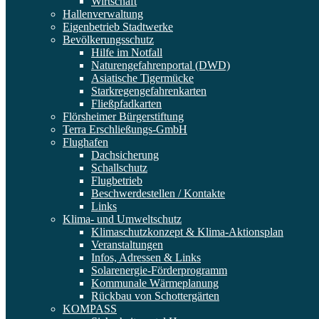
Wirtschaft
Hallenverwaltung
Eigenbetrieb Stadtwerke
Bevölkerungsschutz
Hilfe im Notfall
Naturengefahrenportal (DWD)
Asiatische Tigermücke
Starkregengefahrenkarten
Fließpfadkarten
Flörsheimer Bürgerstiftung
Terra Erschließungs-GmbH
Flughafen
Dachsicherung
Schallschutz
Flugbetrieb
Beschwerdestellen / Kontakte
Links
Klima- und Umweltschutz
Klimaschutzkonzept & Klima-Aktionsplan
Veranstaltungen
Infos, Adressen & Links
Solarenergie-Förderprogramm
Kommunale Wärmeplanung
Rückbau von Schottergärten
KOMPASS