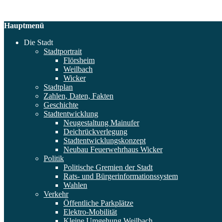
Hauptmenü
Die Stadt
Stadtportrait
Flörsheim
Weilbach
Wicker
Stadtplan
Zahlen, Daten, Fakten
Geschichte
Stadtentwicklung
Neugestaltung Mainufer
Deichrückverlegung
Stadtentwicklungskonzept
Neubau Feuerwehrhaus Wicker
Politik
Politische Gremien der Stadt
Rats- und Bürgerinformationssystem
Wahlen
Verkehr
Öffentliche Parkplätze
Elektro-Mobilität
Kleine Umgehung Weilbach