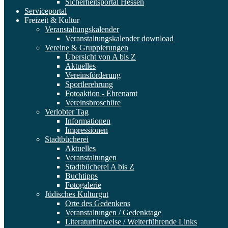
Sicherheitsportal Hessen
Serviceportal
Freizeit & Kultur
Veranstaltungskalender
Veranstaltungskalender download
Vereine & Gruppierungen
Übersicht von A bis Z
Aktuelles
Vereinsförderung
Sportlerehrung
Fotoaktion - Ehrenamt
Vereinsbroschüre
Verlobter Tag
Informationen
Impressionen
Stadtbücherei
Aktuelles
Veranstaltungen
Stadtbücherei A bis Z
Buchtipps
Fotogalerie
Jüdisches Kulturgut
Orte des Gedenkens
Veranstaltungen / Gedenktage
Literaturhinweise / Weiterführende Links