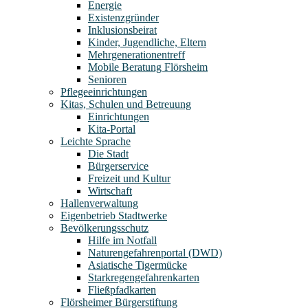
Energie
Existenzgründer
Inklusionsbeirat
Kinder, Jugendliche, Eltern
Mehrgenerationentreff
Mobile Beratung Flörsheim
Senioren
Pflegeeinrichtungen
Kitas, Schulen und Betreuung
Einrichtungen
Kita-Portal
Leichte Sprache
Die Stadt
Bürgerservice
Freizeit und Kultur
Wirtschaft
Hallenverwaltung
Eigenbetrieb Stadtwerke
Bevölkerungsschutz
Hilfe im Notfall
Naturengefahrenportal (DWD)
Asiatische Tigermücke
Starkregengefahrenkarten
Fließpfadkarten
Flörsheimer Bürgerstiftung