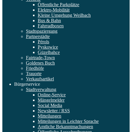
Öffentliche Parkplätze
Elektro-Mobilität
Kleine Umgehung Weilbach
Bus & Bahn
Fahrradboxen
Stadtspaziergang
Partnerstädte
Pérols
Pyskowice
Güzelbahçe
Fairtrade-Town
Goldenes Buch
Friedhöfe
Trauorte
Verkaufsartikel
Bürgerservice
Stadtverwaltung
Online-Service
Mängelmelder
Social Media
Newsletter / RSS
Mitteilungen
Mitteilungen in Leichter Sprache
Amtliche Bekanntmachungen
Öffentliche Ausschreibungen