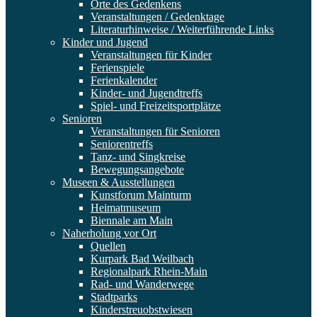
Orte des Gedenkens
Veranstaltungen / Gedenktage
Literaturhinweise / Weiterführende Links
Kinder und Jugend
Veranstaltungen für Kinder
Ferienspiele
Ferienkalender
Kinder- und Jugendtreffs
Spiel- und Freizeitsportplätze
Senioren
Veranstaltungen für Senioren
Seniorentreffs
Tanz- und Singkreise
Bewegungsangebote
Museen & Ausstellungen
Kunstforum Mainturm
Heimatmuseum
Biennale am Main
Naherholung vor Ort
Quellen
Kurpark Bad Weilbach
Regionalpark Rhein-Main
Rad- und Wanderwege
Stadtparks
Kinderstreuobstwiesen