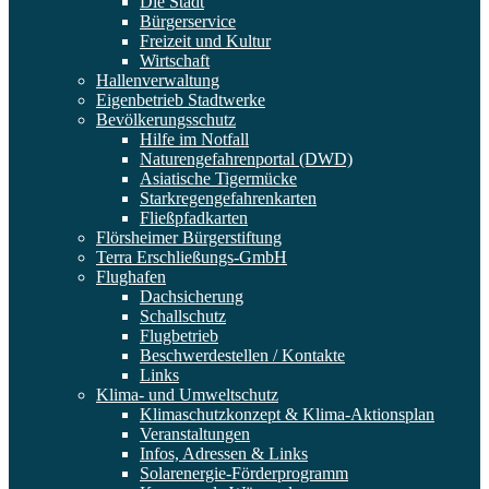
Die Stadt
Bürgerservice
Freizeit und Kultur
Wirtschaft
Hallenverwaltung
Eigenbetrieb Stadtwerke
Bevölkerungsschutz
Hilfe im Notfall
Naturengefahrenportal (DWD)
Asiatische Tigermücke
Starkregengefahrenkarten
Fließpfadkarten
Flörsheimer Bürgerstiftung
Terra Erschließungs-GmbH
Flughafen
Dachsicherung
Schallschutz
Flugbetrieb
Beschwerdestellen / Kontakte
Links
Klima- und Umweltschutz
Klimaschutzkonzept & Klima-Aktionsplan
Veranstaltungen
Infos, Adressen & Links
Solarenergie-Förderprogramm