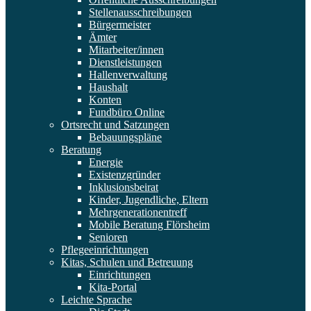
Stellenausschreibungen
Bürgermeister
Ämter
Mitarbeiter/innen
Dienstleistungen
Hallenverwaltung
Haushalt
Konten
Fundbüro Online
Ortsrecht und Satzungen
Bebauungspläne
Beratung
Energie
Existenzgründer
Inklusionsbeirat
Kinder, Jugendliche, Eltern
Mehrgenerationentreff
Mobile Beratung Flörsheim
Senioren
Pflegeeinrichtungen
Kitas, Schulen und Betreuung
Einrichtungen
Kita-Portal
Leichte Sprache