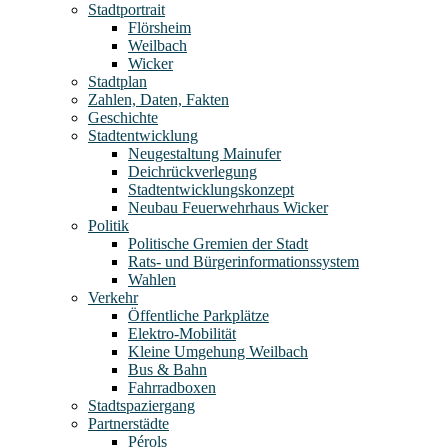
Stadtportrait
Flörsheim
Weilbach
Wicker
Stadtplan
Zahlen, Daten, Fakten
Geschichte
Stadtentwicklung
Neugestaltung Mainufer
Deichrückverlegung
Stadtentwicklungskonzept
Neubau Feuerwehrhaus Wicker
Politik
Politische Gremien der Stadt
Rats- und Bürgerinformationssystem
Wahlen
Verkehr
Öffentliche Parkplätze
Elektro-Mobilität
Kleine Umgehung Weilbach
Bus & Bahn
Fahrradboxen
Stadtspaziergang
Partnerstädte
Pérols