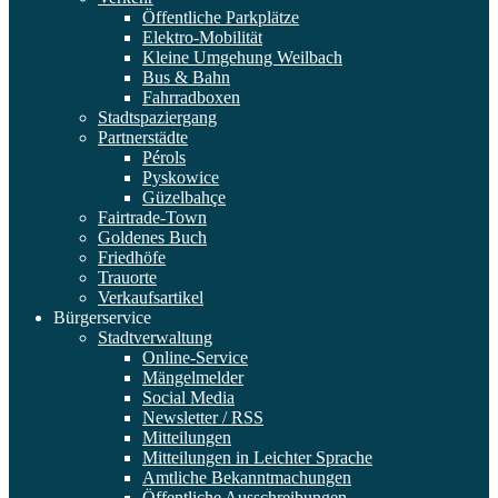
Öffentliche Parkplätze
Elektro-Mobilität
Kleine Umgehung Weilbach
Bus & Bahn
Fahrradboxen
Stadtspaziergang
Partnerstädte
Pérols
Pyskowice
Güzelbahçe
Fairtrade-Town
Goldenes Buch
Friedhöfe
Trauorte
Verkaufsartikel
Bürgerservice
Stadtverwaltung
Online-Service
Mängelmelder
Social Media
Newsletter / RSS
Mitteilungen
Mitteilungen in Leichter Sprache
Amtliche Bekanntmachungen
Öffentliche Ausschreibungen