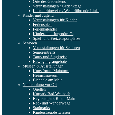
Orte des Gedenkens
Veranstaltungen / Gedenktage
Literaturhinweise / Weiterführende Links
Kinder und Jugend
Veranstaltungen für Kinder
Ferienspiele
Ferienkalender
Kinder- und Jugendtreffs
Spiel- und Freizeitsportplätze
Senioren
Veranstaltungen für Senioren
Seniorentreffs
Tanz- und Singkreise
Bewegungsangebote
Museen & Ausstellungen
Kunstforum Mainturm
Heimatmuseum
Biennale am Main
Naherholung vor Ort
Quellen
Kurpark Bad Weilbach
Regionalpark Rhein-Main
Rad- und Wanderwege
Stadtparks
Kinderstreuobstwiesen