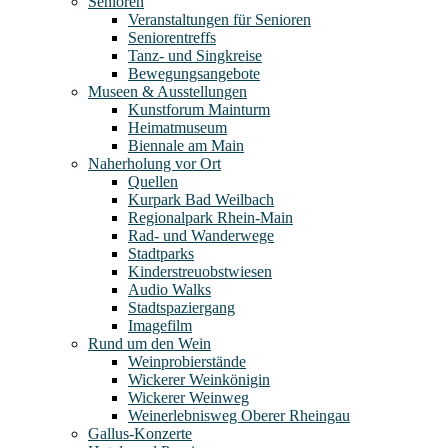
Senioren
Veranstaltungen für Senioren
Seniorentreffs
Tanz- und Singkreise
Bewegungsangebote
Museen & Ausstellungen
Kunstforum Mainturm
Heimatmuseum
Biennale am Main
Naherholung vor Ort
Quellen
Kurpark Bad Weilbach
Regionalpark Rhein-Main
Rad- und Wanderwege
Stadtparks
Kinderstreuobstwiesen
Audio Walks
Stadtspaziergang
Imagefilm
Rund um den Wein
Weinprobierstände
Wickerer Weinkönigin
Wickerer Weinweg
Weinerlebnisweg Oberer Rheingau
Gallus-Konzerte