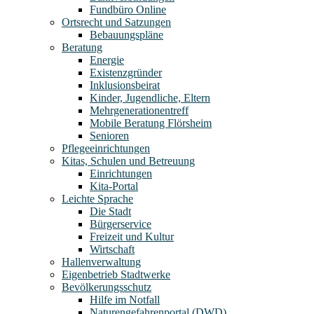
Fundbüro Online
Ortsrecht und Satzungen
Bebauungspläne
Beratung
Energie
Existenzgründer
Inklusionsbeirat
Kinder, Jugendliche, Eltern
Mehrgenerationentreff
Mobile Beratung Flörsheim
Senioren
Pflegeeinrichtungen
Kitas, Schulen und Betreuung
Einrichtungen
Kita-Portal
Leichte Sprache
Die Stadt
Bürgerservice
Freizeit und Kultur
Wirtschaft
Hallenverwaltung
Eigenbetrieb Stadtwerke
Bevölkerungsschutz
Hilfe im Notfall
Naturengefahrenportal (DWD)