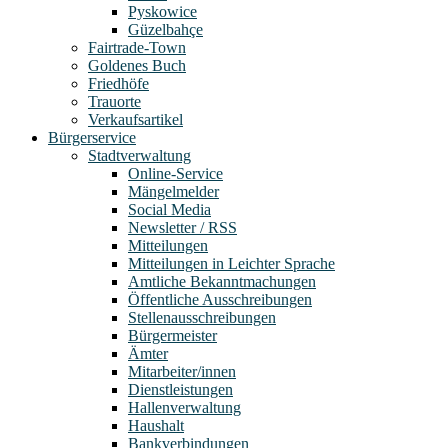
Pyskowice
Güzelbahçe
Fairtrade-Town
Goldenes Buch
Friedhöfe
Trauorte
Verkaufsartikel
Bürgerservice
Stadtverwaltung
Online-Service
Mängelmelder
Social Media
Newsletter / RSS
Mitteilungen
Mitteilungen in Leichter Sprache
Amtliche Bekanntmachungen
Öffentliche Ausschreibungen
Stellenausschreibungen
Bürgermeister
Ämter
Mitarbeiter/innen
Dienstleistungen
Hallenverwaltung
Haushalt
Bankverbindungen