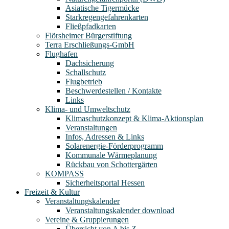
Asiatische Tigermücke
Starkregengefahrenkarten
Fließpfadkarten
Flörsheimer Bürgerstiftung
Terra Erschließungs-GmbH
Flughafen
Dachsicherung
Schallschutz
Flugbetrieb
Beschwerdestellen / Kontakte
Links
Klima- und Umweltschutz
Klimaschutzkonzept & Klima-Aktionsplan
Veranstaltungen
Infos, Adressen & Links
Solarenergie-Förderprogramm
Kommunale Wärmeplanung
Rückbau von Schottergärten
KOMPASS
Sicherheitsportal Hessen
Freizeit & Kultur
Veranstaltungskalender
Veranstaltungskalender download
Vereine & Gruppierungen
Übersicht von A bis Z