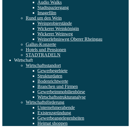
Audio Walks
Stadtspaziergang
Imagefilm
Rund um den Wein
Weinprobierstände
Wickerer Weinkönigin
Wickerer Weinweg
Weinerlebnisweg Oberer Rheingau
Gallus-Konzerte
Hotels und Pensionen
STADTRADELN
Wirtschaft
Wirtschaftsstandort
Gewerbegebiete
Strukturdaten
Bodenrichtwerte
Branchen und Firmen
Gewerbeimmobilienbörse
Wirtschaftsstrukturanalyse
Wirtschaftsförderung
Unternehmerabende
Existenzgründung
Gewerbeangelegenheiten
Heimat shoppen